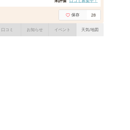
未評価
口コミ募集中！
保存
28
口コミ
お知らせ
イベント
天気/地図