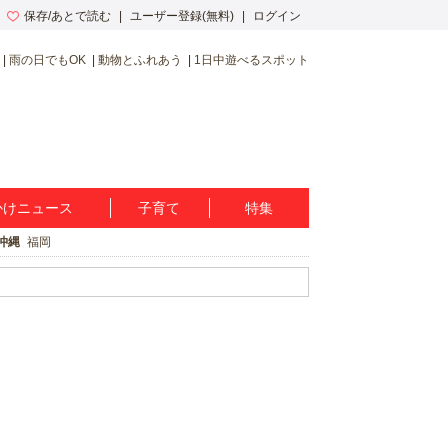
保存/あとで読む
ユーザー登録(無料)
ログイン
雨の日でもOK
動物とふれあう
1日中遊べるスポット
かけニュース
子育て
特集
沖縄
福岡