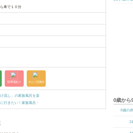
ら車で１０分
駐車場あり
オムツ交換台
かけ流し」の家族風呂を楽
0歳から
冬に行きたい！家族風呂・
0歳の
報
2