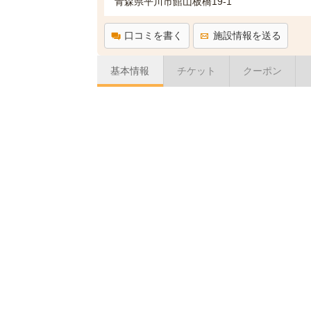
青森県平川市館山板橋19-1
口コミを書く
施設情報を送る
基本情報
チケット
クーポン