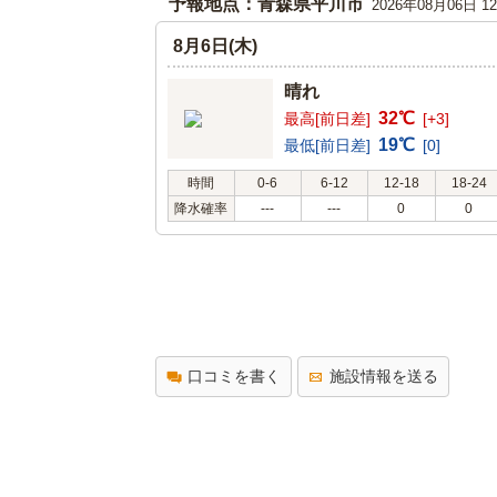
予報地点：青森県平川市
2026年08月06日 
8月6日(木)
晴れ
32℃
最高[前日差]
[+3]
19℃
最低[前日差]
[0]
時間
0-6
6-12
12-18
18-24
降水確率
---
---
0
0
口コミを書く
施設情報を送る