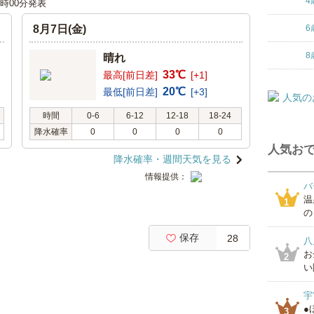
4
12時00分発表
8月7日(金)
6
8
晴れ
33℃
最高[前日差]
[+1]
20℃
最低[前日差]
[+3]
時間
0-6
6-12
12-18
18-24
降水確率
0
0
0
0
人気おで
降水確率・週間天気を見る
情報提供：
バ
温
1
の
保存
28
八
お
2
い
宇
●
3