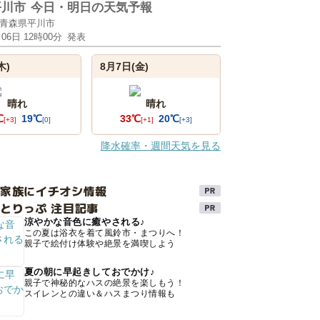
平川市
今日・明日の天気予報
青森県平川市
月06日 12時00分
発表
木)
8月7日(金)
晴れ
晴れ
℃
19℃
33℃
20℃
[+3]
[0]
[+1]
[+3]
降水確率・週間天気を見る
け家族にイチオシ情報
とりっぷ 注目記事
涼やかな音色に癒やされる♪
この夏は浴衣を着て風鈴市・まつりへ！
親子で絵付け体験や絶景を満喫しよう
夏の朝に早起きしておでかけ♪
親子で神秘的なハスの絶景を楽しもう！
スイレンとの違い＆ハスまつり情報も