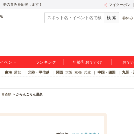
、夢の育みを応援します！
マイクーポン
春休み
イベント
ランキング
年齢別おでかけ
おで
東海
愛知
北陸・甲信越
関西
大阪
京都
兵庫
中国・四国
九州・
青森県
からんころん温泉