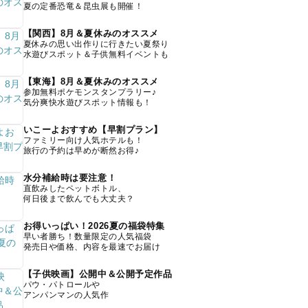
夏の定番恐竜＆昆虫展も開催！
【関西】8月＆夏休みのオススメ
夏休みの思い出作りに行きたい夏祭り
水遊びスポット＆子供無料イベントも
【東海】8月＆夏休みのオススメ
参加無料ポケモンスタンプラリー♪
気分爽快水遊びスポット情報も！
いこーよおすすめ【早割プラン】
ファミリー向け人気ホテルも！
旅行の予約は早めが断然お得♪
水分補給時は要注意！
直飲みしたペットボトル、
何日後まで飲んでも大丈夫？
お得いっぱい！2026夏の福袋特集
早い者勝ち！数量限定の人気福袋
発売日や価格、内容を最速でお届け
【子供映画】公開中＆公開予定作品
パウ・パトロールや
アンパンマンの人気作