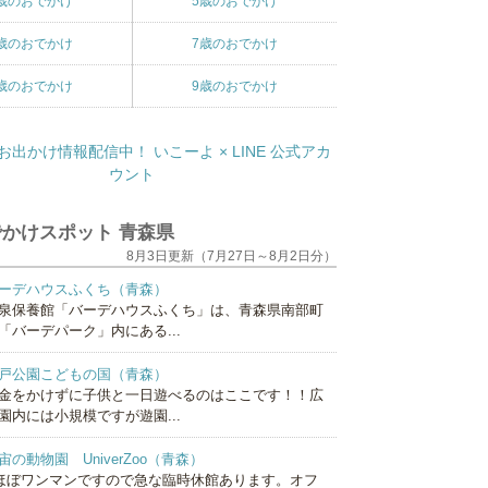
歳のおでかけ
5歳のおでかけ
歳のおでかけ
7歳のおでかけ
歳のおでかけ
9歳のおでかけ
かけスポット 青森県
8月3日更新（7月27日～8月2日分）
ーデハウスふくち（青森）
泉保養館「バーデハウスふくち」は、青森県南部町
「バーデパーク」内にある...
戸公園こどもの国（青森）
金をかけずに子供と一日遊べるのはここです！！広
園内には小規模ですが遊園...
宙の動物園 UniverZoo（青森）
ほぼワンマンですので急な臨時休館あります。オフ