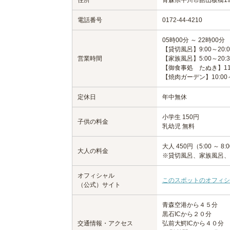
住所
青森県平川市館山板橋19
電話番号
0172-44-4210
05時00分 ～ 22時00分
【貸切風呂】9:00～20:
営業時間
【家族風呂】5:00～20
【御食事処 たぬき】11:30 
【焼肉ガーデン】10:00～
定休日
年中無休
小学生 150円
子供の料金
乳幼児 無料
大人 450円（5:00 ～ 
大人の料金
※貸切風呂、家族風呂、
オフィシャル
このスポットのオフィシ
（公式）サイト
青森空港から４５分
黒石ICから２０分
交通情報・アクセス
弘前大鰐ICから４０分