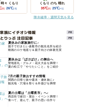
 時々 くもり
くもり のち 晴れ
℃
26℃
35℃
25℃
[0]
[-3]
[0]
[+1]
降水確率・週間天気を見る
け家族にイチオシ情報
とりっぷ 注目記事
夏休みの家族旅行に♪
親子で行きたい倉敷市の観光名所を紹介
映画のロケ地巡り＆親子向けの体験充実
夏休みは「ばけばけ」の舞台へ
聖地巡礼・グルメ・花火大会を満喫！
夏の松江で「やりたいこと」をご紹介
7月の親子旅おすすめ情報
関西の日帰り旅や週末・連休旅に♪
観光地・穴場＆祭り＆外遊びを満喫
夏の土曜は「土曜夜市」へ♪
商店街で縁日・屋台・イベント満喫！
食べて、遊んで、親子の思い出作り