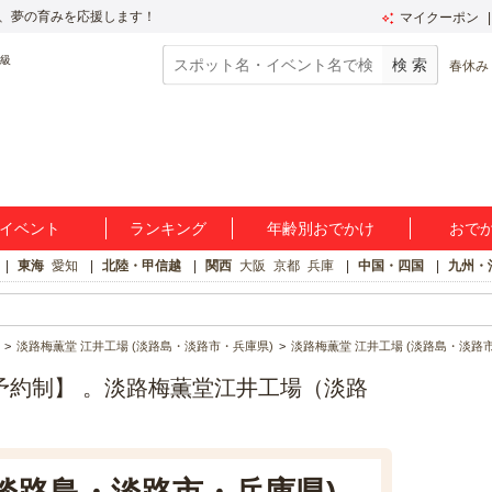
、夢の育みを応援します！
マイクーポン
春休み
イベント
ランキング
年齢別おでかけ
おで
東海
愛知
北陸・甲信越
関西
大阪
京都
兵庫
中国・四国
九州・
淡路梅薫堂 江井工場 (淡路島・淡路市・兵庫県)
淡路梅薫堂 江井工場 (淡路島・淡路
予約制】 。淡路梅薫堂江井工場（淡路