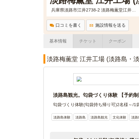
淡路梅薫堂 江井工場 
兵庫県淡路市江井2738-2 淡路梅薫堂江井工場
口コミを書く
施設情報を送る
基本情報
チケット
クーポン
淡路梅薫堂 江井工場 (淡路島・
淡路島観光。匂袋づくり体験 【予約制
匂袋づくり体験(匂袋持ち帰り可)2名様～/1袋
淡路島体験
淡路島
淡路島観光
文化体験
淡路