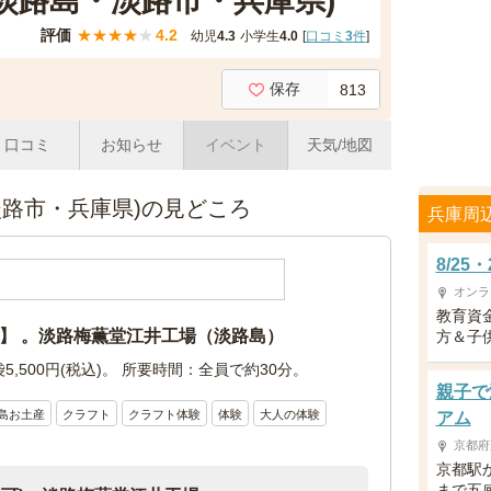
(淡路島・淡路市・兵庫県)
評価
★
★
★
★
★
4.2
幼児
4.3
小学生
4.0
[
口コミ
3
件
]
保存
813
口コミ
お知らせ
イベント
天気/地図
淡路市・兵庫県)の見どころ
兵庫周
8/2
オンラ
教育資
】 。淡路梅薫堂江井工場（淡路島）
方＆子供
5,500円(税込)。 所要時間：全員で約30分。
親子で
島お土産
クラフト
クラフト体験
体験
大人の体験
アム
京都府
京都駅
まで五