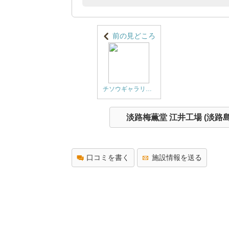
前の見どころ
チソウギャラリー 【予約不要】 。淡路梅薫堂江井工場（淡路島観光スポット-お土産グルメ）
淡路梅薫堂 江井工場 (淡
口コミを書く
施設情報を送る