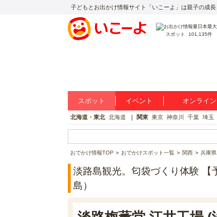
子どもとお出かけ情報サイト「いこーよ」は親子の成長
スポット
101,135件
スポット
イベント
オンライン
北海道・東北
北海道
関東
東京
神奈川
千葉
埼玉
おでかけ情報TOP
おでかけスポット一覧
関西
兵庫県
淡路島観光。匂袋づくり体験 【
島）