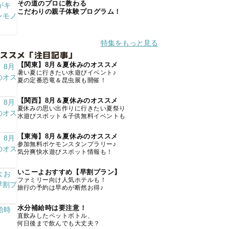
その道のプロに教わる
こだわりの親子体験プログラム！
特集をもっと見る
オススメ「注目記事」
【関東】8月＆夏休みのオススメ
暑い夏に行きたい水遊びイベント♪
夏の定番恐竜＆昆虫展も開催！
【関西】8月＆夏休みのオススメ
夏休みの思い出作りに行きたい夏祭り
水遊びスポット＆子供無料イベントも
【東海】8月＆夏休みのオススメ
参加無料ポケモンスタンプラリー♪
気分爽快水遊びスポット情報も！
いこーよおすすめ【早割プラン】
ファミリー向け人気ホテルも！
旅行の予約は早めが断然お得♪
水分補給時は要注意！
直飲みしたペットボトル、
何日後まで飲んでも大丈夫？