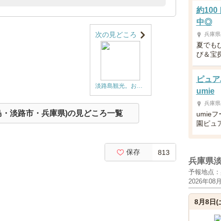
約10
中◎
次の見どころ
兵庫県
夏でも
び＆宝
ピュア
淡路島観光。お線香職人体験(盆切・生付)【予約制】。淡路梅薫堂江井工場（日本遺産・淡路島）
umie
兵庫県
路島・淡路市・兵庫県)の見どころ一覧
umie
園ピュ
保存
813
兵庫県
予報地点：
2026年08
8月8日(