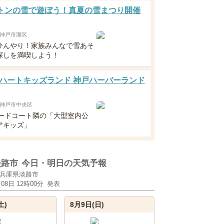
0トンの雪で遊ぼう！真夏の雪まつり開催
神戸市灘区
ひんやり！家族みんなで雪あそ
探しを満喫しよう！
ハートキッズランド 神戸ハーバーランド
神戸市中央区
フードコート隣の「大型室内公
アキッズ」
淡路市
今日・明日の天気予報
兵庫県淡路市
月08日 12時00分
発表
土)
8月9日(日)