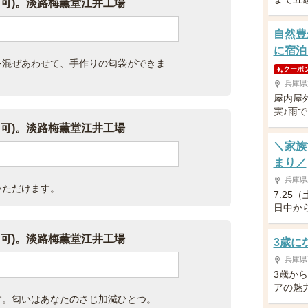
り可)。淡路梅薫堂江井工場
自然豊
に宿泊
を混ぜあわせて、手作りの匂袋ができま
クーポ
兵庫県
屋内屋
実♪雨
り可)。淡路梅薫堂江井工場
＼家族
まり／
兵庫県
いただけます。
7.25
日中か
り可)。淡路梅薫堂江井工場
3歳に
兵庫県
3歳か
アの魅
す。匂いはあなたのさじ加減ひとつ。