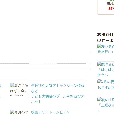
晴れ
35
お出か
いこーよ
情
年齢別や人気アトラクション情報
など
ェ
子ども大満足のプール＆水遊びス
ポット
映画チケット、ムビチケ