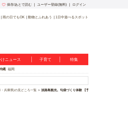
保存/あとで読む
ユーザー登録(無料)
ログイン
雨の日でもOK
動物とふれあう
1日中遊べるスポット
かけニュース
子育て
特集
沖縄
福岡
市・兵庫県)の見どころ一覧
淡路島観光。匂袋づくり体験 【予約制】 。淡路梅薫堂江井