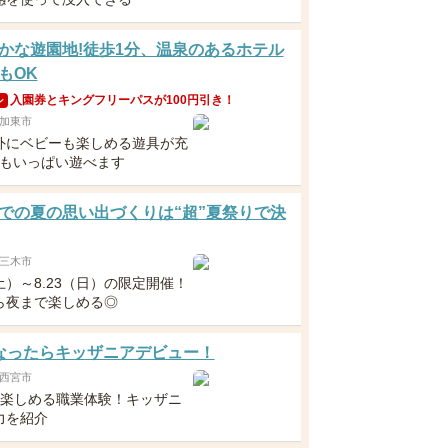
かな遊園地!徒歩1分、温泉のあるホテル
もOK
入園券とキングフリーパスが100円引き！
ン
加東市
外にベビーも楽しめる遊具が充
でもいっぱい遊べます
での夏の思い出づくりは“超”夏祭りで決
三木市
（土）～8.23（日）の限定開催！
ら夜まで楽しめる◎
なったらキッザニアデビュー！
西宮市
ら楽しめる職業体験！キッザニ
力を紹介