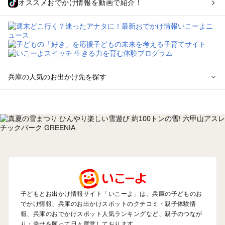
オススメおでかけ情報を動画で紹介！
兵庫の人気のお出かけ先を探す
兵庫のエリアからプール子ども連れのお出かけスポット
を探す
神戸・有馬・六甲山・西宮・明石のプールお出かけ
姫路・加古川・播磨・赤穂のプールお出かけ
尼崎・宝塚・芦屋・三田のプールお出かけ
淡路島のプールお出かけ
城崎・豊岡・竹野のプールお出かけ
神鍋・養父・和田山・鉢伏のプールお出かけ
香住・湯村・浜坂のプールお出かけ
子どもとお出かけ情報サイト「いこーよ」は、兵庫の子どものお
でかけ情報、兵庫のお出かけスポットのクチコミ・親子体験情
報、兵庫のおでかけスポット人気ランキングなど、親子のつなが
兵庫の定番お出かけスポット
り・幸せを願って日々運営しております。