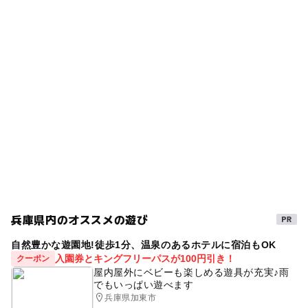
駐車場詳細
幼児プール
水遊び2026
春休み2027
夏休み2026
【兵庫】2025年9月も涼しく遊べる！おすす
◯
◯
売店
オムツ交換台
30分/100円/1日最大1000円
め「水遊びスポット」8選 人気＆穴場も
ウォータースライダー
じゃぶじゃぶ池
2025年9月5日
ゴールデンウィーク2016
涼しい
【2025】関西の9月も遊べる「人気プール」
GW(ゴールデンウィーク)2027
ゴールデンウィーク
7選 親子で1日満喫！
2025年8月19日
夏休み2015
GW(ゴールデンウィーク)2015
夏休み2014
プール用おむつ可
暑い日でもOK
宝塚線
食事持込OK
午後から遊べる
噴水
子ども料金500円以下
秋のお出かけ2026
外遊び
1日中遊べるスポット
自然体験
GW2016
兵庫県内のオススメの遊び
阪急伊丹線
ベビーカーOK
GW
自然豊かな遊園地!徒歩1分、温泉のあるホテルに宿泊もOK
入園券とキングフリーパスが100円引き！
クーポン
公営(市民・区民・府民)プール
冬休み2025-2026
屋内屋外にベビーも楽しめる遊具が充実♪雨
でもいっぱい遊べます
宝塚線(兵庫県)
運動
gw2015
穴場
兵庫県加東市