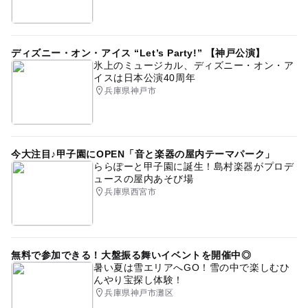
シルバーウィーク2026
2014年夏休み特集
駐車場あり
三連休
レジャープール
夏休み2016
ディズニー・オン・アイス “Let’s Party!” 【神戸公演】
運動・体を動かす
GW(ゴールデンウィーク)2016
氷上のミュージカル、ディズニー・オン・ア
イスは日本公演40周年
駅から近い
ゴールデンウィーク2015
平成27年
兵庫県神戸市
今大注目♪甲子園にOPEN「音と楽器の屋内テーマパーク」
ららぽーと甲子園に誕生！島村楽器がプロデ
ュースの屋内あそび場
兵庫県西宮市
無料で参加できる！大盤振る舞いイベントを開催中◎
暑い夏は雪エリアへGO！雪の中で楽しむひ
んやり宝探し体験！
兵庫県神戸市灘区