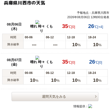
兵庫県川西市の天気
予報地点：兵庫県川西市
2026年08月06日 12時00分発表
08月06日
35
26
晴れ 時々 くも
℃
[0]
℃
[+4]
(木)
り
時間
00-06
06-12
12-18
18-24
---
---
10
10
降水確率
%
%
08月07日
35
26
晴れ 時々 くも
℃
[0]
℃
[0]
(金)
り
時間
00-06
06-12
12-18
18-24
10
10
10
10
降水確率
%
%
%
%
週間天気をみる
情報提供：