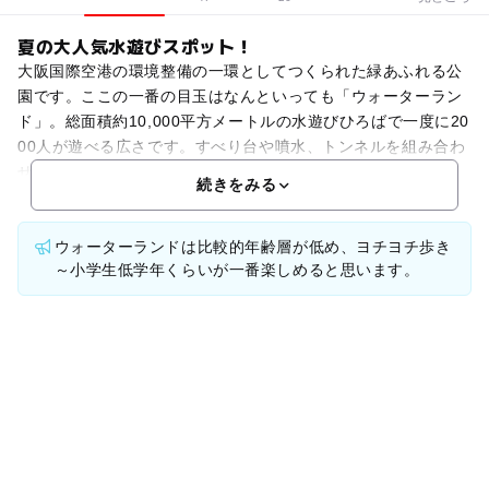
夏の大人気水遊びスポット！
大阪国際空港の環境整備の一環としてつくられた緑あふれる公
園です。ここの一番の目玉はなんといっても「ウォーターラン
ド」。総面積約10,000平方メートルの水遊びひろばで一度に20
00人が遊べる広さです。すべり台や噴水、トンネルを組み合わ
せた「ウォーターキャッスル」、岩登りと激しい水
続きをみる
ウォーターランドは比較的年齢層が低め、ヨチヨチ歩き
～小学生低学年くらいが一番楽しめると思います。