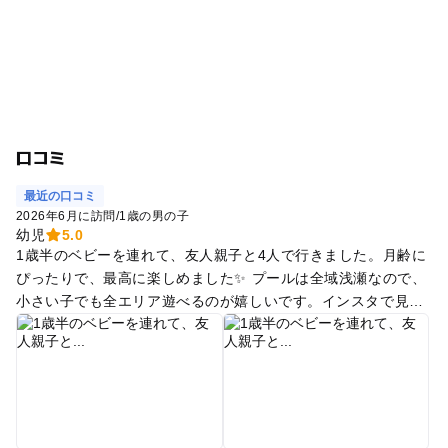
口コミ
最近の口コミ
2026年6月に訪問
/
1歳の男の子
幼児
5.0
1歳半のベビーを連れて、友人親子と4人で行きました。月齢に
ぴったりで、最高に楽しめました✨ プールは全域浅瀬なので、
小さい子でも全エリア遊べるのが嬉しいです。インスタで見て
気になって行きましたが、実際はさらに広く、2時間近くたっ
ぷり遊べました🛟これで300円だったでしょうか?安すぎま
す…‼︎近所だったらしょっちゅう行きたいです。 テント設置可
能ですが、平日でもテント可能エリアはパンパンになっていた
ので、朝早めの設置がおすすめです。 売店が一つありますが、
平日で全然お客さんが多くないにも関わらず提供がとても遅か