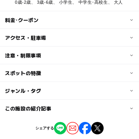
0歳-2歳、 3歳-6歳、 小学生、 中学生･高校生、 大人
料金･クーポン
子供の料金
アクセス・駐車場
【ウォーターランド】
※6月・9月
交通アクセス
注意・制限事項
3歳以下：無料、4歳以上：200円
JR福知山線：「北伊丹」駅下車すぐ
※7月・8月
スポットの特徴
プール用オムツ使用：可
3歳以下：無料、4歳以上：昼300円、夜500円
近くの駅
◆おすすめの持ち物や注意事項
北伊丹駅
◯
◯
駐車場あり
ジャンル・タグ
駅から近い
大人の料金
【遊具】 一部または全体でボール遊びやバドミントン、
【ウォーターランド】
フリスビーなどで遊べます（※ボール遊びは専用のエリア
伊丹駅
※6月・9月
◯
ー
授乳室あり
託児所
ジャンル
この施設の紹介記事
有）
69歳まで：200円、70歳以上：100円
【レジャーシート・ポップアップテント】 芝生広場があ
プール
公園・総合公園
※7月・8月
駐車可能台数
ー
◯
雨でもOK
ベビーカーOK
りピクニックに最適
2026【関西】子供500円以下で1日遊べる！
69歳まで：昼300円、夜500円、70歳以上：300円
シェアする
163台
※持ち物はあくまでも目安です
おすすめ格安プール10選
タグ
◯
ー
食事持込OK
レストラン
2026年7月2日