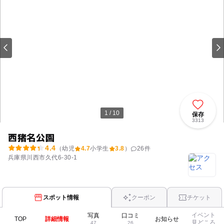
1 / 10
保存
3313
西猪名公園
4.4
（幼児
4.7
小学生
3.8
）
26
件
兵庫県川西市久代6-30-1
スポット情報
クーポン
チケット
イベント
写真
口コミ
TOP
詳細情報
お知らせ
見どころ
47
26