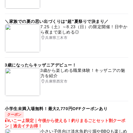
＼家族での夏の思い出づくりは“超”夏祭りで決まり／
7.25（土）～8.23（日）の限定開催！日中か
ら夜まで楽しめる◎
兵庫県三木市
3歳になったらキッザニアデビュー！
3歳から楽しめる職業体験！キッザニアの魅
力を紹介
兵庫県西宮市
小学生未満入場無料！最大2,770円OFFクーポンあり
クーポン
🎣いこーよ限定｜午後から使える！釣りまるごとセット割クーポ
ン｜過去イチお得！
小さい子供向け淡水魚釣り堀やBBQも楽しめ