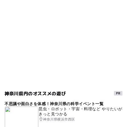
◯
ー
雨でもOK
ベビーカーOK
タグ
ー
◯
食事持込OK
レストラン
雨の日おでかけ
京浜東北線
クラシック音楽
ー
ー
売店
オムツ交換台
コンサート
南武線(神奈川県)
音楽イベント
京浜東北線(神奈川県)
雨の日でもOK
GW(ゴールデンウィーク)2027
雨でも楽しめる
イベントホール
室内
コンサートホール
雨でも遊べる
音楽ホール
南武線
神奈川県内のオススメの遊び
不思議や面白さを体感！神奈川県の科学イベント一覧
昆虫・ロボット・宇宙・料理など やりたいが
きっと見つかる
神奈川県横浜市西区