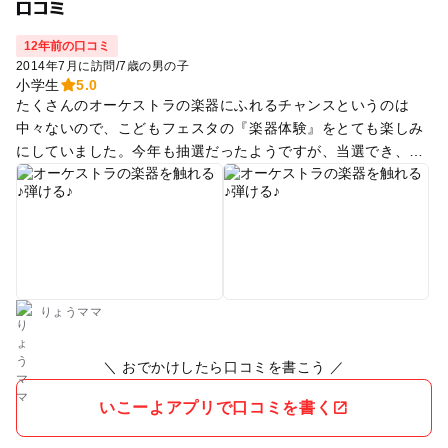
口コミ
12年前の口コミ
2014年7月に訪問
/
7歳の男の子
小学生
5.0
たくさんのオーケストラの楽器にふれるチャンスというのは
中々ないので、こどもフェスタの『楽器体験』をとても楽しみ
にしていました。今年も抽選だったようですが、当選でき、あ
りがたく参加してきました。 今年は、ヴァイオリン・ヴィオ
ラ・チェロ・コントラバス・ハープ・クラリネット・バスクラ
リネット・オーボエ・フルート・ピッコロ・ファゴット・サッ
クス・ティンパ二・スネアドラム・シロフォン・ホルン・トロ
ンボーン・トランペット・チューバの19種類がありました。去
年より少し時間が長かったので、たくさん体験が出来ました。
去年いくら吹いても音が出なかった楽器も、今回は音が出るよ
りょうママ
うになったり。ちょっと自慢げな顔をしてるのが面白かったで
す。 これをきっかけに、何か楽器に興味をもってくれたらうれ
＼ おでかけしたら口コミを書こう ／
しいんですけど。とりあえず、現在再放送中の「のだめカンタ
ービレ」に出てくる楽器は気になるようです(笑) お兄さんお姉
いこーよアプリで口コミを書く
さんの演奏も聞けて、やさしく指導もしてもらえて、大満足の