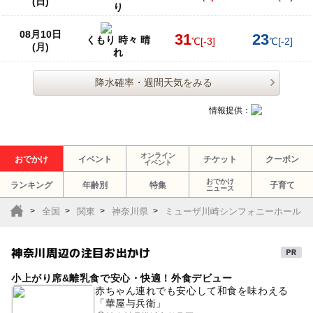
(日)
り
08月10日
31
23
くもり 時々 晴
℃
[-3]
℃
[-2]
(月)
れ
降水確率・週間天気をみる
情報提供：
オンライン
おでかけ
イベント
チケット
クーポン
イベント
おでかけ
ランキング
年齢別
特集
子育て
ニュース
全国
関東
神奈川県
ミューザ川崎シンフォニーホール
神奈川周辺の注目お出かけ
小上がり席&離乳食で安心・快適！外食デビュー
赤ちゃん連れでも安心して和食を味わえる
「華屋与兵衛」