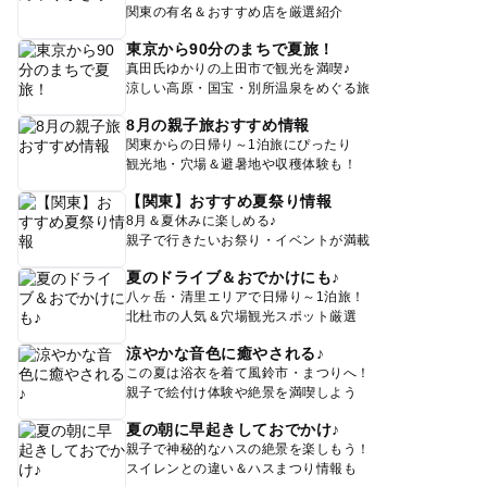
関東の有名＆おすすめ店を厳選紹介
東京から90分のまちで夏旅！
真田氏ゆかりの上田市で観光を満喫♪
涼しい高原・国宝・別所温泉をめぐる旅
8月の親子旅おすすめ情報
関東からの日帰り～1泊旅にぴったり
観光地・穴場＆避暑地や収穫体験も！
【関東】おすすめ夏祭り情報
8月＆夏休みに楽しめる♪
親子で行きたいお祭り・イベントが満載
夏のドライブ＆おでかけにも♪
八ヶ岳・清里エリアで日帰り～1泊旅！
北杜市の人気＆穴場観光スポット厳選
涼やかな音色に癒やされる♪
この夏は浴衣を着て風鈴市・まつりへ！
親子で絵付け体験や絶景を満喫しよう
夏の朝に早起きしておでかけ♪
親子で神秘的なハスの絶景を楽しもう！
スイレンとの違い＆ハスまつり情報も