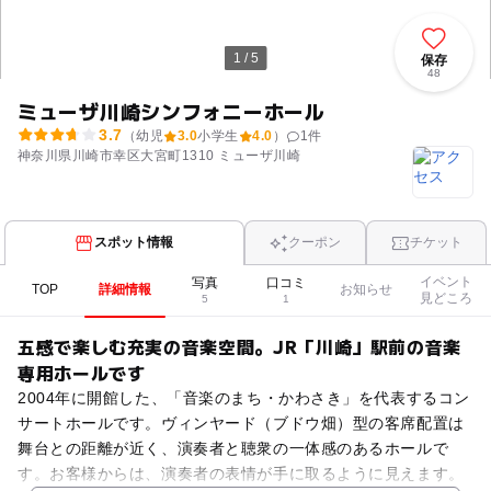
1 / 5
保存
48
ミューザ川崎シンフォニーホール
3.7
（幼児
3.0
小学生
4.0
）
1
件
神奈川県川崎市幸区大宮町1310 ミューザ川崎
スポット情報
クーポン
チケット
イベント
写真
口コミ
TOP
詳細情報
お知らせ
見どころ
5
1
五感で楽しむ充実の音楽空間。JR「川崎」駅前の音楽
専用ホールです
2004年に開館した、「音楽のまち・かわさき」を代表するコン
サートホールです。ヴィンヤード（ブドウ畑）型の客席配置は
舞台との距離が近く、演奏者と聴衆の一体感のあるホールで
す。お客様からは、演奏者の表情が手に取るように見えます。