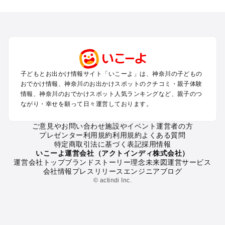
神奈川のエリアからプール子ども連れのお出かけスポッ
トを探す
横浜・みなとみらい・中華街・ベイエリア・金沢八景のプール
お出かけ
鎌倉・湘南（藤沢・茅ヶ崎・平塚周辺）のプールお出かけ
小田原・熱海・湯河原・真鶴のプールお出かけ
町田・相模原・愛川・上野原のプールお出かけ
子どもとお出かけ情報サイト「いこーよ」は、神奈川の子どもの
新横浜・港北エリア・日吉・青葉台・鶴見のプールお出かけ
おでかけ情報、神奈川のお出かけスポットのクチコミ・親子体験
川崎のプールお出かけ
情報、神奈川のおでかけスポット人気ランキングなど、親子のつ
海老名・厚木のプールお出かけ
ながり・幸せを願って日々運営しております。
三浦半島（横須賀・三浦）のプールお出かけ
箱根（湯本・強羅・小涌谷・仙石原・芦ノ湖）のプールお出か
ご意見やお問い合わせ
施設やイベント運営者の方
プレゼンター利用規約
利用規約
よくある質問
け
特定商取引法に基づく表記
採用情報
秦野・南足柄・丹沢のプールお出かけ
いこーよ運営会社（アクトインディ株式会社）
戸塚・港南・旭・瀬谷・泉（横浜）のプールお出かけ
運営会社トップ
ブランドストーリー
理念
未来図
運営サービス
会社情報
プレスリリース
エンジニアブログ
© actindi Inc.
神奈川の定番お出かけスポット
神奈川の遊園地
神奈川の動物園
神奈川のバーベキュー