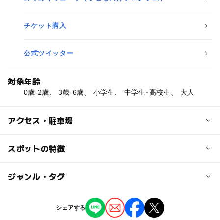
チケット購入
公式ツイッター
対象年齢
0歳-2歳、 3歳-6歳、 小学生、 中学生･高校生、 大人
アクセス・駐車場
交通アクセス
スポットの特徴
JR「川崎」中央西口2分、京急「川崎」8分
ー
◯
駐車場あり
ジャンル・タグ
駅から近い
近くの駅
川崎駅
ー
ー
授乳室あり
託児所
ジャンル
シェアする
文化施設