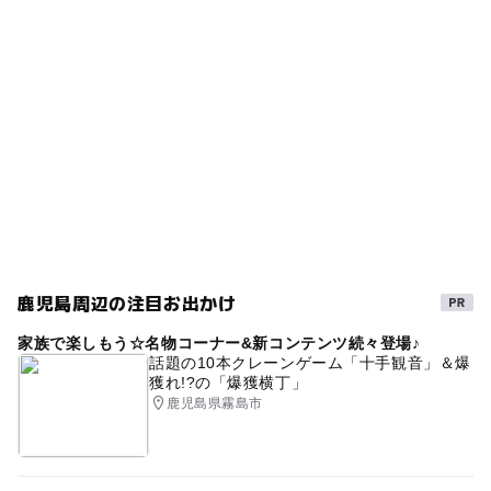
タグ
ー
◯
食事持込OK
レストラン
雨の日でもOK
鹿児島県
家族風呂
◯
ー
売店
オムツ交換台
秋のお出かけ2026
ランチ
温泉旅館
雨でも楽しめる
冬休み2025-2026
室内
雨の日おでかけ
大浴場
温泉宿
ランチバイキング
gw2015
日帰り入浴
天然温泉
春休み2027
日帰り温泉
シルバーウィーク2026
バイキングがある宿泊施設
硫黄泉
冬のお出かけ
鹿児島周辺の注目お出かけ
温泉がある宿泊施設
貸切家族風呂
家族で楽しもう☆名物コーナー&新コンテンツ続々登場♪
GW(ゴールデンウィーク)2015
源泉かけ流し
話題の10本クレーンゲーム「十手観音」＆爆
獲れ!?の「爆獲横丁」
露天風呂
GW
三連休
午後から遊べる
鹿児島県霧島市
バイキングレストラン
日帰り
スパ・温泉
GW(ゴールデンウィーク)2016
無料シャトルバス