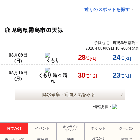
近くのスポットを探す
鹿児島県霧島市の天気
予報地点：鹿児島県霧島市
2026年08月09日 18時00分発表
08月09日
28
24
℃
[-1]
℃
[-1]
くもり
(日)
08月10日
30
23
くもり 時々 晴
℃
[+2]
℃
[-1]
(月)
れ
降水確率・週間天気をみる
情報提供：
オンライン
おでかけ
イベント
チケット
クーポン
イベント
おでかけ