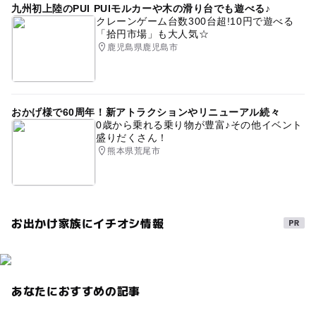
九州初上陸のPUI PUIモルカーや木の滑り台でも遊べる♪
掛け流し
GW(ゴールデンウィーク)2027
バイキング
クレーンゲーム台数300台超!10円で遊べる
「拾円市場」も大人気☆
ゴールデンウィーク2016
日帰り利用OK
霧島市
鹿児島県鹿児島市
GW2016
貸切露天風呂
雨でも遊べる
おかげ様で60周年！新アトラクションやリニューアル続々
0歳から乗れる乗り物が豊富♪その他イベント
盛りだくさん！
熊本県荒尾市
お出かけ家族にイチオシ情報
あなたにおすすめの記事