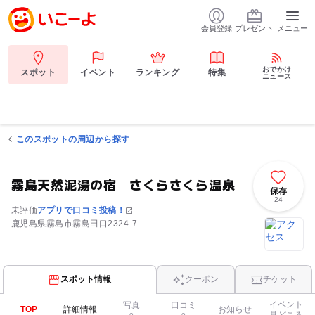
会員登録
プレゼント
メニュー
おでかけ
スポット
イベント
ランキング
特集
ニュース
このスポットの周辺から探す
霧島天然泥湯の宿 さくらさくら温泉
保存
24
未評価
アプリで口コミ投稿！
鹿児島県霧島市霧島田口2324-7
スポット情報
クーポン
チケット
イベント
写真
口コミ
TOP
詳細情報
お知らせ
見どころ