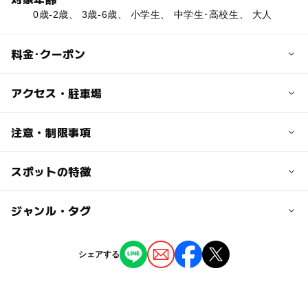
0歳-2歳、 3歳-6歳、 小学生、 中学生･高校生、 大人
料金･クーポン
子供の料金
アクセス・駐車場
日帰り入浴 4歳～小学生350円
【宿泊】プラン、お部屋によって料金が異なります。
交通アクセス
注意・制限事項
JR霧島神宮駅下車タクシー10分
大人の料金
スポットの特徴
日帰り温泉（宿泊あり）
日帰り入浴 中学生以上800円
駐車可能台数
天然温泉
【宿泊】プラン、お部屋によって料金が異なります。
硫黄泉
100台
◯
ー
駐車場あり
ジャンル・タグ
駅から近い
露天風呂
貸切露天風呂
駐車場料金
ー
ー
授乳室あり
託児所
ジャンル
シェアする
無料
温泉・銭湯
ホテル・旅館
◯
◯
雨でもOK
ベビーカーOK