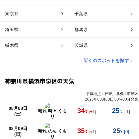
東京都
千葉県
埼玉県
群馬県
栃木県
茨城県
近くのスポットを探す
神奈川県横浜市泉区の天気
予報地点：神奈川県横浜市泉区
2026年08月08日 00時00分発表
08月08日
34
25
晴れ 時々 くも
℃
[+1]
℃
[-1]
(土)
り
08月09日
35
25
晴れ のち くも
℃
[+1]
℃
[0]
(日)
り