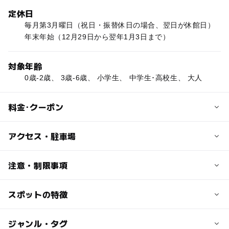
定休日
毎月第3月曜日（祝日・振替休日の場合、翌日が休館日）
年末年始（12月29日から翌年1月3日まで）
対象年齢
0歳-2歳、 3歳-6歳、 小学生、 中学生･高校生、 大人
料金･クーポン
子供の料金
アクセス・駐車場
無料
交通アクセス
注意・制限事項
大人の料金
相鉄線「いずみ野駅」から徒歩5分
無料
スポットの特徴
・トランポリンは平日午前中、幼児のみ利用可
近くの駅
・授乳が必要な場合はスタッフに声をかけてください
・ボール、トランプ、パズルなどのレンタルあり
いずみ野駅
ー
◯
駐車場あり
ジャンル・タグ
駅から近い