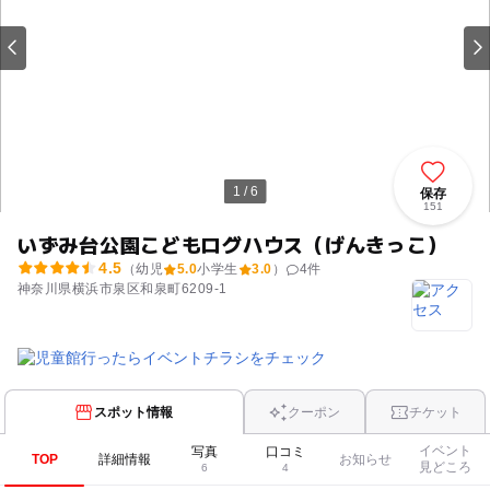
1 / 6
保存
151
いずみ台公園こどもログハウス（げんきっこ）
4.5
（幼児
5.0
小学生
3.0
）
4
件
神奈川県横浜市泉区和泉町6209‐1
スポット情報
クーポン
チケット
イベント
写真
口コミ
TOP
詳細情報
お知らせ
見どころ
6
4