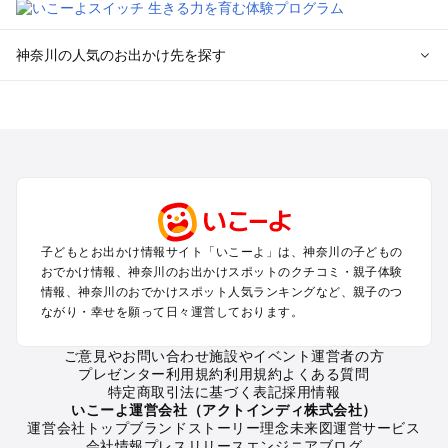
神奈川の人気のお出かけ先を探す
神奈川のエリアからプール子ども連れのお出かけスポッ
トを探す
横浜・みなとみらい・中華街・ベイエリア・金沢八景のプール
お出かけ
鎌倉・湘南（藤沢・茅ヶ崎・平塚周辺）のプールお出かけ
小田原・熱海・湯河原・真鶴のプールお出かけ
町田・相模原・愛川・上野原のプールお出かけ
子どもとお出かけ情報サイト「いこーよ」は、神奈川の子どもの
新横浜・港北エリア・日吉・青葉台・鶴見のプールお出かけ
おでかけ情報、神奈川のお出かけスポットのクチコミ・親子体験
川崎のプールお出かけ
情報、神奈川のおでかけスポット人気ランキングなど、親子のつ
海老名・厚木のプールお出かけ
ながり・幸せを願って日々運営しております。
三浦半島（横須賀・三浦）のプールお出かけ
箱根（湯本・強羅・小涌谷・仙石原・芦ノ湖）のプールお出か
ご意見やお問い合わせ
施設やイベント運営者の方
プレゼンター利用規約
利用規約
よくある質問
け
特定商取引法に基づく表記
採用情報
秦野・南足柄・丹沢のプールお出かけ
いこーよ運営会社（アクトインディ株式会社）
戸塚・港南・旭・瀬谷・泉（横浜）のプールお出かけ
運営会社トップ
ブランドストーリー
理念
未来図
運営サービス
会社情報
プレスリリース
エンジニアブログ