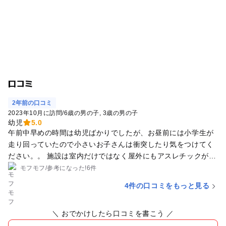
口コミ
2年前の口コミ
2023年10月に訪問
/
6歳の男の子
3歳の男の子
幼児
5.0
午前中早めの時間は幼児ばかりでしたが、お昼前には小学生が
走り回っていたので小さいお子さんは衝突したり気をつけてく
ださい。。 施設は室内だけではなく屋外にもアスレチックがあ
るのでエンドレスに周回してすごく楽しかったようです！ 無料
モフモフ
/
参考に
なった!
6件
なのでお財布にも優しいですw
4件の口コミをもっと見る
＼ おでかけしたら口コミを書こう ／