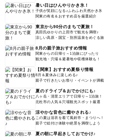
暑い日はひんやりかき氷！
子供が笑顔になる♪ふわふわ天然かき氷
関東の有名＆おすすめ店を厳選紹介
東京から90分のまちで夏旅！
真田氏ゆかりの上田市で観光を満喫♪
涼しい高原・国宝・別所温泉をめぐる旅
8月の親子旅おすすめ情報
関東からの日帰り～1泊旅にぴったり
観光地・穴場＆避暑地や収穫体験も！
【関東】おすすめ夏祭り情報
8月＆夏休みに楽しめる♪
親子で行きたいお祭り・イベントが満載
夏のドライブ＆おでかけにも♪
八ヶ岳・清里エリアで日帰り～1泊旅！
北杜市の人気＆穴場観光スポット厳選
涼やかな音色に癒やされる♪
この夏は浴衣を着て風鈴市・まつりへ！
親子で絵付け体験や絶景を満喫しよう
夏の朝に早起きしておでかけ♪