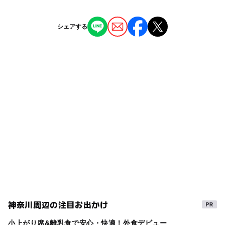
弥生台駅
ー
ー
授乳室あり
託児所
ジャンル
シェアする
公園・総合公園
◯
ー
雨でもOK
ベビーカーOK
いずみ中央駅
タグ
ー
ー
食事持込OK
レストラン
駐車場詳細
冬休み2025-2026
雨の日おでかけ
三連休
駐車場はありません
ー
◯
売店
オムツ交換台
雨の日でもOK
室内
神奈川県
ログハウス
自然体験
横浜市
雨でも遊べる
相鉄いずみ野線
春休み2027
秋のお出かけ2026
子ども向け屋内施設
雨でもOK
読書
夏休み2026
朝から遊べる
午後から遊べる
季節行事
GW(ゴールデンウィーク)2027
雨でも楽しめる
神奈川周辺の注目お出かけ
シルバーウィーク2026
駅から近い
小上がり席&離乳食で安心・快適！外食デビュー