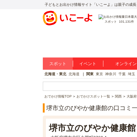
子どもとお出かけ情報サイト「いこーよ」は親子の成長
スポット
101,131件
スポット
イベント
オンライン
北海道・東北
北海道
関東
東京
神奈川
千葉
埼玉
おでかけ情報TOP
おでかけスポット一覧
関西
大阪府
堺市立のびやか健康館の口コミ
堺市立のびやか健康館