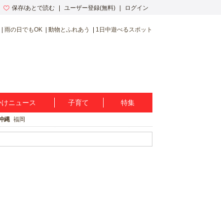
保存/あとで読む
ユーザー登録(無料)
ログイン
雨の日でもOK
動物とふれあう
1日中遊べるスポット
かけニュース
子育て
特集
沖縄
福岡