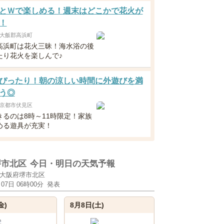
とＷで楽しめる！週末はどこかで花火が
！
大飯郡高浜町
高浜町は花火三昧！海水浴の後
たり花火を楽しんで♪
ぴったり！朝の涼しい時間に外遊びを満
う◎
京都市伏見区
きるのは8時～11時限定！家族
める遊具が充実！
堺市北区
今日・明日の天気予報
大阪府堺市北区
月07日 06時00分
発表
金)
8月8日(土)