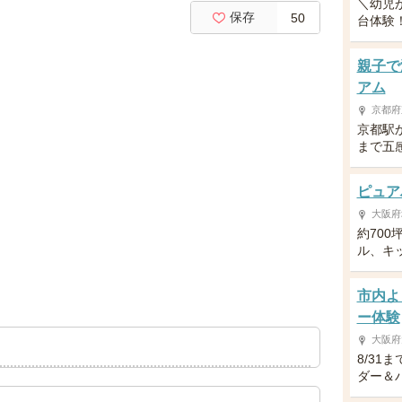
＼幼児
保存
50
台体験！／
親子で
アム
京都府
京都駅
まで五
ピュア
大阪府
約700
ル、キ
市内よ
ー体験
大阪府
8/31
ダー＆