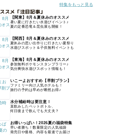
特集をもっと見る
オススメ「注目記事」
【関東】8月＆夏休みのオススメ
暑い夏に行きたい水遊びイベント♪
夏の定番恐竜＆昆虫展も開催！
【関西】8月＆夏休みのオススメ
夏休みの思い出作りに行きたい夏祭り
水遊びスポット＆子供無料イベントも
【東海】8月＆夏休みのオススメ
参加無料ポケモンスタンプラリー♪
気分爽快水遊びスポット情報も！
いこーよおすすめ【早割プラン】
ファミリー向け人気ホテルも！
旅行の予約は早めが断然お得♪
水分補給時は要注意！
直飲みしたペットボトル、
何日後まで飲んでも大丈夫？
お得いっぱい！2026夏の福袋特集
早い者勝ち！数量限定の人気福袋
発売日や価格、内容を最速でお届け