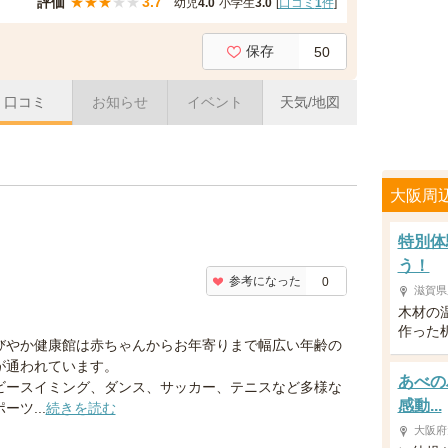
評価
★
★
★
★
★
3.7
幼児
4.0
小学生
3.0
[
口コミ
1
件
]
保存
50
口コミ
お知らせ
イベント
天気/地図
大阪周
特別体
う！
参考になった
0
滋賀県
木材の
作った
びやか健康館は赤ちゃんからお年寄りまで幅広い年齢の
が通われています。
あべの
ビースイミング、ダンス、サッカー、テニスなど多様な
感動...
ーツ...
続きを読む
大阪府