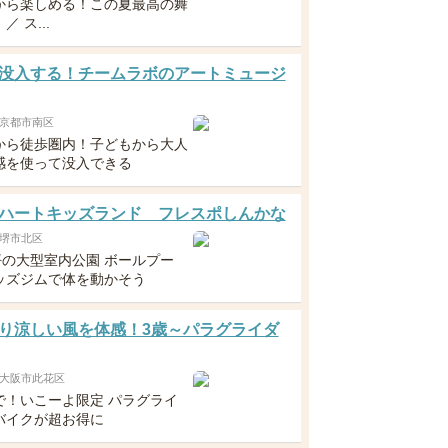
から楽しめる！この夏最高の舞
 ス...
没入する！チームラボのアートミュージ
京都市南区
から徒歩圏内！子どもから大人
感を使って没入できる
ハートキッズランド フレスポしんかな
堺市北区
坪の大型室内公園 ボールプー
ッズジムで体を動かそう
り涼しい風を体感！3歳～パラグライダ
大阪市此花区
まで！いこーよ限定 パラグライ
バイクが超お得に