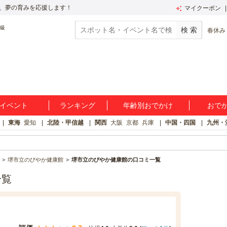
、夢の育みを応援します！
マイクーポン
春休み
イベント
ランキング
年齢別おでかけ
おで
東海
愛知
北陸・甲信越
関西
大阪
京都
兵庫
中国・四国
九州・
堺市立のびやか健康館
堺市立のびやか健康館の口コミ一覧
一覧