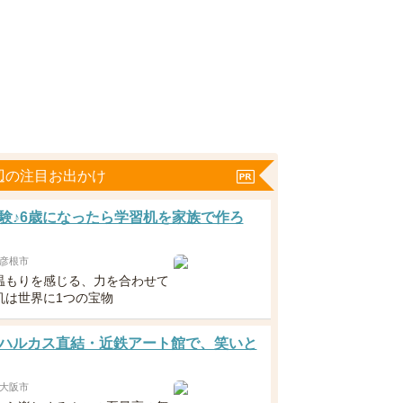
辺の注目お出かけ
験♪6歳になったら学習机を家族で作ろ
彦根市
温もりを感じる、力を合わせて
机は世界に1つの宝物
ハルカス直結・近鉄アート館で、笑いと
大阪市