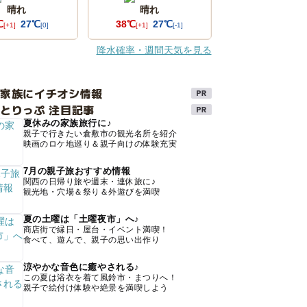
晴れ
晴れ
℃
27℃
38℃
27℃
[+1]
[0]
[+1]
[-1]
降水確率・週間天気を見る
け家族にイチオシ情報
とりっぷ 注目記事
夏休みの家族旅行に♪
親子で行きたい倉敷市の観光名所を紹介
映画のロケ地巡り＆親子向けの体験充実
7月の親子旅おすすめ情報
関西の日帰り旅や週末・連休旅に♪
観光地・穴場＆祭り＆外遊びを満喫
夏の土曜は「土曜夜市」へ♪
商店街で縁日・屋台・イベント満喫！
食べて、遊んで、親子の思い出作り
涼やかな音色に癒やされる♪
この夏は浴衣を着て風鈴市・まつりへ！
親子で絵付け体験や絶景を満喫しよう