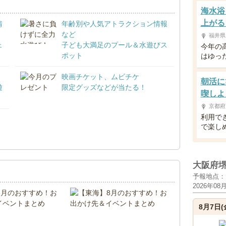
海水浴
上がる
情
年齢別や人気アトラクション情報
など
福井県
ェ
子ども大満足のプール＆水遊びス
今年の
ポット
はゆっ
映画チケット、ムビチケ
朝活に
遊
限定グッズなどが当たる！
喫しよ
京都府
利用で
で楽し
！
大阪府
予報地点：
2026年08
8月7日(