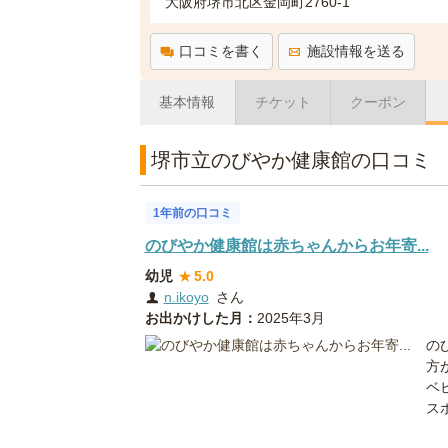
大阪府堺市北区金岡町2760-1
口コミを書く
施設情報を送る
基本情報
チケット
クーポン
堺市立のびやか健康館の口コミ
1年前の口コミ
のびやか健康館は赤ちゃんからお年寄...
幼児
★
5.0
n.ikoyo
さん
お出かけした月：
2025年3月
の
方
ベ
スポ