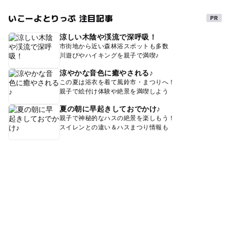
いこーよとりっぷ 注目記事
涼しい木陰や渓流で深呼吸！
市街地から近い森林浴スポットも多数
川遊びやハイキングを親子で満喫♪
涼やかな音色に癒やされる♪
この夏は浴衣を着て風鈴市・まつりへ！
親子で絵付け体験や絶景を満喫しよう
夏の朝に早起きしておでかけ♪
親子で神秘的なハスの絶景を楽しもう！
スイレンとの違い＆ハスまつり情報も