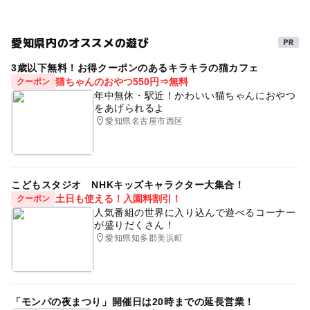
駐車場詳細
普通自動車（1台）＝５００円
愛知県内のオススメの遊び
大型自動車（1台）＝２，０００円
3歳以下無料！お得クーポンのあるキラキラの猫カフェ
猫ちゃんのおやつ550円⇒無料
クーポン
年中無休・駅近！かわいい猫ちゃんにおやつ
をあげられるよ
愛知県名古屋市西区
こどもスタジオ NHKキッズキャラクター大集合！
土日も使える！入園料割引！
クーポン
人気番組の世界に入り込んで遊べるコーナー
が盛りだくさん！
愛知県知多郡美浜町
「モンパの夜まつり」開催日は20時までの延長営業！