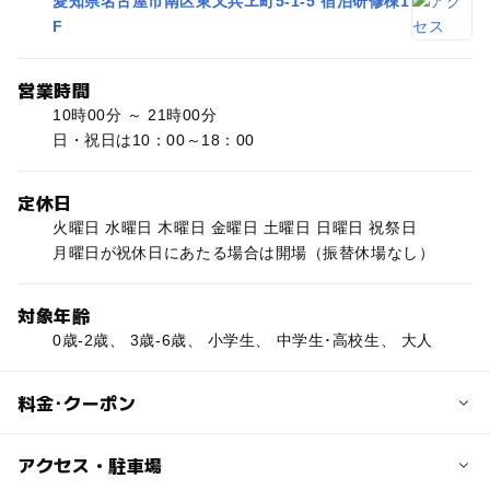
愛知県名古屋市南区東又兵ヱ町5-1-5 宿泊研修棟1
F
営業時間
10時00分 ～ 21時00分
日・祝日は10：00～18：00
定休日
火曜日 水曜日 木曜日 金曜日 土曜日 日曜日 祝祭日
月曜日が祝休日にあたる場合は開場（振替休場なし）
対象年齢
0歳-2歳、 3歳-6歳、 小学生、 中学生･高校生、 大人
料金･クーポン
子供の料金
アクセス・駐車場
専用利用のみ。下記のURLでご確認ください（「選手控室