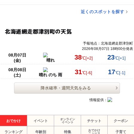
近くのスポットを探す
北海道網走郡津別町の天気
予報地点：北海道網走郡津別町
2026年08月07日 18時00分発表
08月07日
38
23
℃
[+2]
℃
[+1]
晴れ
(金)
08月08日
31
17
℃
[-6]
℃
[-1]
晴れ のち 雨
(土)
降水確率・週間天気をみる
情報提供：
オンライン
おでかけ
イベント
チケット
クーポン
イベント
おでかけ
ランキング
年齢別
特集
子育て
ニュース