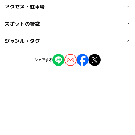
子供の料金
アクセス・駐車場
【入浴料】
4歳～小学生：400円
交通アクセス
スポットの特徴
3歳以：無料
・電車の場合
JR石北本線美幌駅から北海道北見バス（津別行き）で約3
◯
ー
駐車場あり
ジャンル・タグ
駅から近い
大人の料金
5分。
【入浴料】
JR石北本線北見駅から北海道北見バス（津別行き）で約4
ー
ー
授乳室あり
託児所
ジャンル
中学生以上：800円
0分。
シェアする
・お車の場合
ホテル・旅館
温泉・銭湯
◯
◯
雨でもOK
ベビーカーOK
札幌より道央道利用で比布JCT経由丸瀬布ICで下り国道39
号線利用､
タグ
ー
◯
食事持込OK
レストラン
道道27号線で津別町より道道588号線利用ﾃで森つべつ到
着
アンビックス
駐車無料
北海道
◯
ー
売店
オムツ交換台
GW(ゴールデンウィーク)2016
近くの駅
GW(ゴールデンウィーク)2027
スパ・温泉
外遊び
美幌駅
避暑
室内施設
三連休
駐車場料金