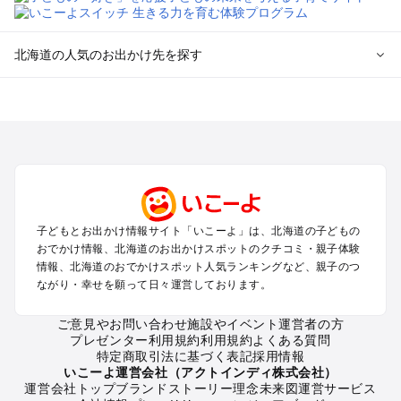
北海道の人気のお出かけ先を探す
北海道のエリアからプール子ども連れのお出かけスポッ
トを探す
札幌（大通公園・すすきの）周辺のプールお出かけ
旭川・美瑛・層雲峡のプールお出かけ
登別・洞爺湖・苫小牧・室蘭のプールお出かけ
函館・湯の川温泉・大沼・松前のプールお出かけ
帯広・十勝・サホロ・狩勝高原のプールお出かけ
子どもとお出かけ情報サイト「いこーよ」は、北海道の子どもの
千歳・石狩・空知・美唄のプールお出かけ
おでかけ情報、北海道のお出かけスポットのクチコミ・親子体験
小樽・積丹・キロロのプールお出かけ
情報、北海道のおでかけスポット人気ランキングなど、親子のつ
富良野・美瑛・トマム・占冠のプールお出かけ
ながり・幸せを願って日々運営しております。
ニセコ・ルスツのプールお出かけ
知床・ウトロ・羅臼・網走・北見のプールお出かけ
ご意見やお問い合わせ
施設やイベント運営者の方
プレゼンター利用規約
利用規約
よくある質問
釧路・阿寒・屈斜路・川湯・根室のプールお出かけ
特定商取引法に基づく表記
採用情報
えりも・日高・新冠のプールお出かけ
いこーよ運営会社（アクトインディ株式会社）
稚内・宗谷岬・留萌のプールお出かけ
運営会社トップ
ブランドストーリー
理念
未来図
運営サービス