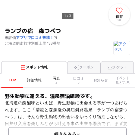
1 / 3
保存
20
ランプの宿 森つべつ
未評価
アプリで口コミ投稿！
北海道網走郡津別町上里738番地
スポット情報
クーポン
チケット
イベント
写真
口コミ
TOP
詳細情報
お知らせ
見どころ
3
0
野生動物に逢える、温泉宿泊施設です。
北海道の醍醐味といえば、野生動物に出会える事が一つあげら
れます。ここ「清流と森爛漫の奥屈斜路温泉 ランプの宿森つ
べつ」は、そんな野生動物の出会いをゆっくり宿泊しながら、
日帰り入浴を楽しみながら叶える事の出来る場所です。まず驚
くのが森つべつのある場所、行く途中にホントにこんな場所に
続きをみる