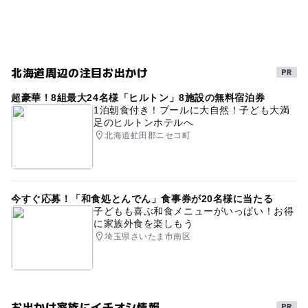
GW(ゴールデンウィーク)2015
春休み2027
無料
ファミリー向け
秋のお出かけ2026
エゾシカ
駐車場詳細
天体観測
屋内施設
年中無休
自然体験
無料駐車場完備
北海道周辺の注目お出かけ
夜まで遊べる
雨の日でもOK
雨でも楽しめる
超豪華！8組最大24名様「ヒルトン」8施設の無料宿泊券
星空観察
ゴールデンウィーク2016
1泊朝食付き！プールに大自然！子ども大満
足のヒルトンホテルへ
シルバーウィーク2026
屋内
冬のお出かけ
北海道虻田郡ニセコ町
温泉がある宿泊施設
クマ
屈斜路湖
室内
冬休み2025-2026
GW2016
針葉樹
GW
今すぐ応募！「和食処とんでん」食事券が20名様に当たる
雨でも遊べる
キタキツネ
gw2015
ふれあい体験
子どもも喜ぶ和食メニューがいっぱい！お得
に家族外食を楽しもう
宿泊ができる
午後から遊べる
雨の日おでかけ
埼玉県さいたま市南区
お出かけ家族にイチオシ情報