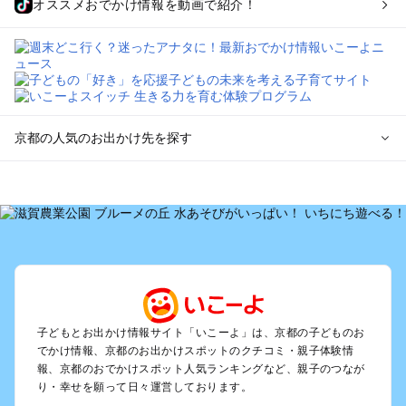
オススメおでかけ情報を動画で紹介！
京都の人気のお出かけ先を探す
京都のエリアからプール子ども連れのお出かけスポット
を探す
宇治・京都南部（長岡京・山崎）のプールお出かけ
京都駅周辺・四条河原町・東寺・伏見（伏見稲荷）のプールお
出かけ
天橋立・舞鶴・丹後半島のプールお出かけ
福知山・綾部のプールお出かけ
亀岡・湯の花・美山・丹波のプールお出かけ
子どもとお出かけ情報サイト「いこーよ」は、京都の子どものお
嵐山・嵯峨野・高雄のプールお出かけ
でかけ情報、京都のお出かけスポットのクチコミ・親子体験情
烏丸・二条城・北野天満宮のプールお出かけ
報、京都のおでかけスポット人気ランキングなど、親子のつなが
り・幸せを願って日々運営しております。
丹後・久美浜のプールお出かけ