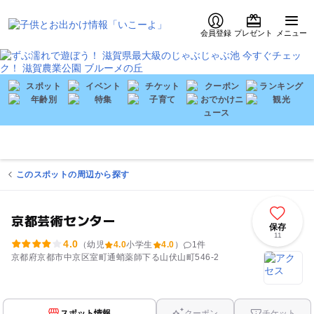
会員登録
プレゼント
メニュー
このスポットの周辺から探す
京都芸術センター
保存
11
4.0
（幼児
4.0
小学生
4.0
）
1
件
京都府京都市中京区室町通蛸薬師下る山伏山町546-2
スポット情報
クーポン
チケット