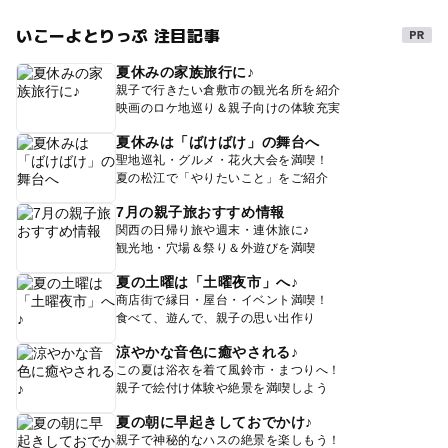
いこーよとりっぷ 注目記事
夏休みの家族旅行に♪
親子で行きたい倉敷市の観光名所を紹介
映画のロケ地巡り＆親子向けの体験充実
夏休みは「ばけばけ」の舞台へ
聖地巡礼・グルメ・花火大会を満喫！
夏の松江で「やりたいこと」をご紹介
7月の親子旅おすすめ情報
関西の日帰り旅や週末・連休旅に♪
観光地・穴場＆祭り＆外遊びを満喫
夏の土曜は「土曜夜市」へ♪
商店街で縁日・屋台・イベント満喫！
食べて、遊んで、親子の思い出作り
涼やかな音色に癒やされる♪
この夏は浴衣を着て風鈴市・まつりへ！
親子で絵付け体験や絶景を満喫しよう
夏の朝に早起きしておでかけ♪
親子で神秘的なハスの絶景を楽しもう！