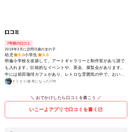
口コミ
7年前の口コミ
2019年3月に訪問
/
3歳の女の子
幼児
5.0
小学生
5.0
明倫小学校を改築して、アートギャラリーと制作室があり誰で
も入れます。伝統的なイベントや、茶会、展覧会があります。
中には前田珈琲カフェがあり、レトロな雰囲気の中で、おいし
いケーキやサンドイッチやパスタが食べられます。 トイレもき
そうそう
/
参考に
なった!
7件
ちんとあります。 ベビーカーでもエレベーターがあり、安心で
す。 ぜひ子供に芸術体験を！
＼ おでかけしたら口コミを書こう ／
いこーよアプリで口コミを書く