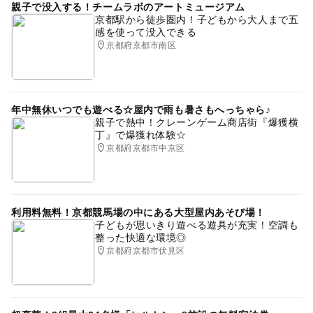
親子で没入する！チームラボのアートミュージアム
無料観覧日あり
カフェあり
阪急京都本線(京都府)
京都駅から徒歩圏内！子どもから大人まで五
感を使って没入できる
寒くても楽しめる
雨の日でもOK
京都府京都市南区
ゴールデンウィーク
雨のお出かけ
駅から近い
GW(ゴールデンウィーク)2015
おむつ交換台あり
年中無休いつでも遊べる☆屋内で雨も暑さもへっちゃら♪
夜まで遊べる
GW2016
京都市営地下鉄烏丸線
親子で熱中！クレーンゲーム商店街『爆獲横
丁』で爆獲れ体験☆
雨の日おでかけ
音楽
京都府京都市中京区
利用料無料！京都競馬場の中にある大型屋内あそび場！
子どもが思いきり遊べる遊具が充実！空調も
整った快適な環境◎
京都府京都市伏見区