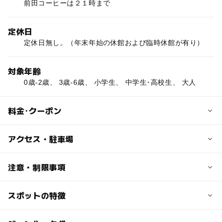
前田コーヒーは２１時まで
定休日
定休日無し。（年末年始の休館および臨時休館が有り）
対象年齢
0歳-2歳、 3歳-6歳、 小学生、 中学生･高校生、 大人
料金･クーポン
子供の料金
アクセス・駐車場
無料
基本的に入場無料。公演、ワークショップなど、イベント
交通アクセス
注意・制限事項
によって料金が発生する物もある。
JR「京都駅」から地下鉄烏丸線に乗り換え「四条駅」下
車、22・24番出口より徒歩5分。
スポットの特徴
カフェ：あり
大人の料金
阪急京都線「烏丸駅」22・24番出口より徒歩5分。
子ども向けワークショップ：あり
無料
京阪本線「三条駅」から地下鉄東西線へ乗り換え、「烏丸
無料観覧日あり：基本的に入場無料。公演、ワークショッ
ー
◯
駐車場あり
駅から近い