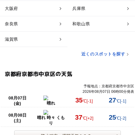
大阪府
兵庫県
奈良県
和歌山県
滋賀県
近くのスポットを探す
京都府京都市中京区の天気
予報地点：京都府京都市中京区
2026年08月07日 06時00分発表
08月07日
35
27
℃
[-1]
℃
[-1]
晴れ
(金)
08月08日
37
25
晴れ 時々 くも
℃
[+2]
℃
[-2]
(土)
り