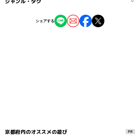
ジャンル・タグ
基本的に入場無料。公演、ワークショップなど、イベント
御池駅」より徒歩10分。
プなど、イベントによって料金が発生する物もある。
によって料金が発生する物もある。
駐車場はございません。公共交通機関をご利用ください。
ー
ー
授乳室あり
託児所
ジャンル
シェアする
近くの駅
文化施設
◯
◯
雨でもOK
ベビーカーOK
烏丸駅
タグ
ー
◯
食事持込OK
レストラン
四条駅
京都
展覧会
雨でも遊べる
ワークショップ
ー
◯
売店
オムツ交換台
三連休
ミュージアム
ゴールデンウィーク2015
烏丸御池駅
子ども向けワークショップあり
室内
アート
春休み2027
伝統芸能
ダンス
雨でも楽しめる
美術
gw2015
GW
GW(ゴールデンウィーク)2016
芸術
アートにふれる
キッズダンス
GW(ゴールデンウィーク)2027
阪急京都本線
京都府内のオススメの遊び
平成27年
ゴールデンウィーク2016
ベビーカーOK