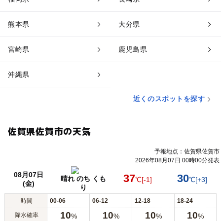
熊本県
大分県
宮崎県
鹿児島県
沖縄県
近くのスポットを探す
佐賀県佐賀市の天気
予報地点：佐賀県佐賀市
2026年08月07日 00時00分発表
08月07日
37
30
晴れ のち くも
℃
[-1]
℃
[+3]
(金)
り
時間
00-06
06-12
12-18
18-24
10
10
10
10
降水確率
%
%
%
%