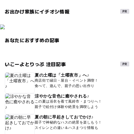
GW(ゴールデンウィーク)2015
お出かけ家族にイチオシ情報
ゴールデンウィーク2015
期間限定
桜お花見2027
のんびり
自然
特産品
GW(ゴールデンウィーク)2027
ピクニック
あなたにおすすめの記事
午後から遊べる
ハナショウブ
さくら
植物とふれあう
ゴールデンウィーク
三連休
いこーよとりっぷ 注目記事
夏休み2026
外遊び
自然体験
饅頭
gw2015
夏の土曜は「土曜夜市」へ♪
池
朝から遊べる
商店街で縁日・屋台・イベント満喫！
食べて、遊んで、親子の思い出作り
涼やかな音色に癒やされる♪
この夏は浴衣を着て風鈴市・まつりへ！
親子で絵付け体験や絶景を満喫しよう
夏の朝に早起きしておでかけ♪
親子で神秘的なハスの絶景を楽しもう！
スイレンとの違い＆ハスまつり情報も