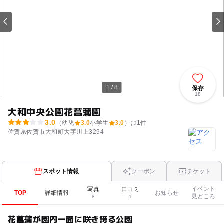
1 / 8
保存
18
大和中央公園花菖蒲園
3.0
（幼児
3.0
小学生
3.0
）
1
件
佐賀県佐賀市大和町大字川上3294
スポット情報
クーポン
チケット
イベント
写真
口コミ
TOP
詳細情報
お知らせ
見どころ
8
1
花菖蒲が園内一面に咲き誇る公園