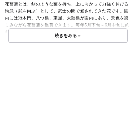
花菖蒲とは、剣のような葉を持ち、上に向かって力強く伸びる
尚武（武を尚ぶ）として、武士の間で愛されてきた花です。園
内には冠木門、八つ橋、東屋、太鼓橋が園内にあり、景色を楽
しみながら花菖蒲を鑑賞できます。毎年5月下旬～6月中旬に約
4万株100種類の花菖蒲が見事に咲き競います。開花時期
続きをみる