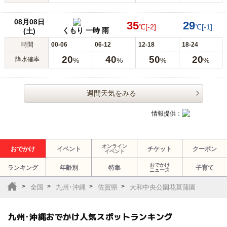
08月08日
35
29
℃
[-2]
℃
[-1]
くもり 一時 雨
(土)
時間
00-06
06-12
12-18
18-24
20
40
50
20
降水確率
%
%
%
%
週間天気をみる
情報提供：
オンライン
おでかけ
イベント
チケット
クーポン
イベント
おでかけ
ランキング
年齢別
特集
子育て
ニュース
全国
九州･沖縄
佐賀県
大和中央公園花菖蒲園
九州･沖縄おでかけ人気スポットランキング