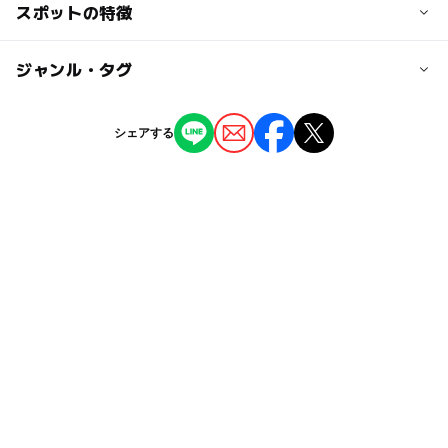
スポットの特徴
■桜開花時期：3月下旬?4月下旬
・お車の場合
（例年の開花情報をもとに入れています。必ずお出かけ前
長崎自動車道佐賀大和I.Cから、車で7分
にオフィシャルサイトなどでお確かめください）
◯
ー
駐車場あり
ジャンル・タグ
駅から近い
・バスの場合
（いこーよ調べ）
佐賀駅バスセンターから、昭和バス中極経由小城行き乗
車。バス停「大橋」下車、徒歩6分
ー
ー
授乳室あり
託児所
ジャンル
シェアする
公園・総合公園
観光
ー
◯
雨でもOK
ベビーカーOK
駐車可能台数
50台
タグ
ー
ー
食事持込OK
レストラン
駐車場無料
秋のお出かけ2026
花見
花
駐車場料金
◯
ー
売店
オムツ交換台
無料
GW(ゴールデンウィーク)2016
お花見2027
ゴールデンウィーク2016
GW
平成27年
桜の見ごろ4月(例年)
桜の見ごろ3月(例年)
特産品販売
和風
春休み2027
花畑
GW2016
シルバーウィーク2026
冬休み2025-2026
桜