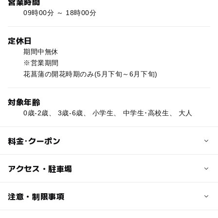
営業時間
09時00分 ～ 18時00分
定休日
期間中無休
※営業期間
花菖蒲の開花時期のみ(5月下旬～6月下旬)
対象年齢
0歳-2歳、 3歳-6歳、 小学生、 中学生･高校生、 大人
料金･クーポン
子供の料金
アクセス・駐車場
小中学生300円
交通アクセス
注意・制限事項
大人の料金
・電車の場合
大人（高校生以上）510円
JR長崎本線佐賀駅から、タクシー利用で30分