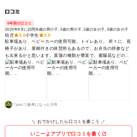
口コミ
6年前の口コミ
2020年6月に訪問
/
6歳の男の子
3歳の男の子
2歳の女の子
0歳の女の子
幼児
3.0
小学生
3.0
駐車場あり、ベビーカーの使用可能。トイレあり。 所々に、長
椅子があり、屋根付きの休憩所もあるので、お弁当の持参など
も出来るかと思います。菖蒲の種類が豊富で、紫陽花などの花
も並んで咲いています。とても綺麗に満開していましたが、枯
れる時期も早いらしいので、開園の確認をしてから行く方がい
いと思います。 写真を撮ったり、絵を描く姿も何人か見られま
した。入場料がかかりますが障害手帳持参にて免除されます。
♡yuu♡
/
参考に
なった!
2件
＼ おでかけしたら口コミを書こう ／
いこーよアプリで口コミを書く