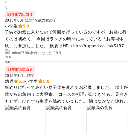
広くまたおもしろアイスドリンクがあったり屋台などで見かけ
るひかるドリンクもあり 色々な楽しみ方できるなと思いまし
11年前の口コミ
た。次回はお寿司屋さんやってみたいなぁと。
2015年6月に訪問
/
7歳の女の子
小学生
5.0
子供がお気に入りなので何回か行っているのですが、お昼に行
くのは初めて。 今回はランチの時間にやっている「お寿司体
験」に参加しました。 概要はHP（http://r.gnavi.co.jp/k51970
0/menu3/）を見てください。 お寿司を自分で握って、Tシャツ
mico0608
/
参考に
なった!
19件
を貰えて2000円。自分で握ったお寿司は苦手なものでも食べら
れるらしく、食べられるネタの数が広がりました。 HPには書
11年前の口コミ
いていませんが、今回もらったTシャツを着ていくと、次回の
2015年3月に訪問
お寿司体験は500円になり、かつソフトクリームが食べ放題に
幼児
5.0
小学生
5.0
なるという特典つきです。 何度も行く方にはおススメです。
魚釣りに行ってみたい息子達を連れてお邪魔しました。 船上座
敷からの魚釣りに大興奮。 コースの料理が出てきても、見向き
もせず、ひたすら生簀を眺めていました。 鯛はなかなか連れな
かったので、離れにある鯵の生簀に。 ひっかけ釣りなので、釣
れる！釣れる！ 釣り上げると、釣った人の名前を呼んで太鼓が
ドンドンドン！これは楽しい♪ ご家族連れにオススメです！