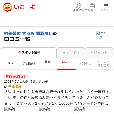
会員登録
プレゼント
メニュー
釣船茶屋 ざうお 難波本店
の
口コミ一覧
スポット情報
クーポン
チケット
イベント
写真
口コミ
TOP
詳細情報
お知らせ
見どころ
25
4
5年前の口コミ
2021年7月に訪問
/
5歳の男の子
幼児
5.0
結論 本当の釣りを未経験な親子▹▸ 楽しく釣れた！もう一度行き
たい 本当の釣り経験済み親▹▸ イマイチ。でも楽しんだ姿みれて
良し！ 金額▹▸ 大人2人子ども1人 16000円ほど(クーポンで値引
き後14000円ほど) 釣ったもの 鯛、平目、鯵、エビ5匹、さざえ