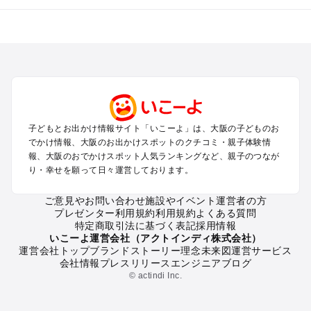
大阪のエリアからプール子ども連れのお出かけスポット
を探す
堺・大阪南部（岸和田・関西空港・泉南）のプールお出かけ
高槻・吹田・豊中・茨木・箕面・枚方・伊丹空港のプールお出
かけ
梅田・キタ・淀屋橋・本町・福島のプールお出かけ
東大阪・八尾・寝屋川・守口・門真のプールお出かけ
子どもとお出かけ情報サイト「いこーよ」は、大阪の子どものお
大阪ベイエリア（USJ・南港）のプールお出かけ
でかけ情報、大阪のお出かけスポットのクチコミ・親子体験情
なんば・心斎橋・道頓堀・四ツ橋・ミナミのプールお出かけ
報、大阪のおでかけスポット人気ランキングなど、親子のつなが
天王寺・阿倍野・上本町・長居のプールお出かけ
り・幸せを願って日々運営しております。
大阪城・京橋・鶴見緑地のプールお出かけ
新大阪・江坂・十三のプールお出かけ
ご意見やお問い合わせ
施設やイベント運営者の方
プレゼンター利用規約
利用規約
よくある質問
特定商取引法に基づく表記
採用情報
大阪の定番お出かけスポット
いこーよ運営会社（アクトインディ株式会社）
運営会社トップ
ブランドストーリー
理念
未来図
運営サービス
大阪の遊園地
会社情報
プレスリリース
エンジニアブログ
大阪の動物園
© actindi Inc.
大阪のバーベキュー
大阪の釣り