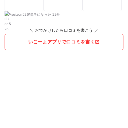
seizon526
/
参考に
なった!
12件
＼ おでかけしたら口コミを書こう ／
いこーよアプリで口コミを書く