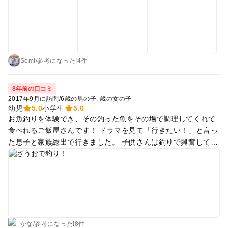
その他単品メニュー数品とドリンク2杯、お子様メニュー 感想
親子でお伺いしました。突然の予約でも対応していただき、船
の形をした席へ案内され 家族みんなで興奮し、はやく釣りした
いなぁ！と。 で、いざ釣るとなると、釣り場というよりお魚が
泳いでいる生簀に三本針がついた竿で引き上げるという感じで
経験者からするとガッカリした様子 でも小さな未経験の子ども
Semi
/
参考に
なった!
4件
は楽しく簡単に釣れて全部つるぞ！と意気込んでいました。 魚
によっても元気に暴れることもあればしれーっと無防備な姿で
8年前の口コミ
釣られちゃう魚もいて面白いなぁと未経験親は思いました。 釣
2017年9月に訪問
/
6歳の男の子
歳の女の子
りをしている最中も楽しそうで、はやく！網！この魚釣れそう
幼児
5.0
小学生
5.0
お魚釣りを体験でき、その釣った魚をその場で調理してくれて
だな〜とお話しながら楽しんでいる様子。 その後調理法を選
食べれるご飯屋さんです！ ドラマを見て「行きたい！」と言っ
び、普段おさかなをあまり食べない子がよく食べていました。
た息子と家族総出で行きました。 子供さんは釣りで興奮してと
自分で釣った魚はおいしかったようで次も行くぞー！っておお
ても楽しめると思います！ すぐ釣れるわけではないのですが、
はしゃぎ。 お子様メニュー(おもちゃ付き)もありそちらも何種
大人でもドキドキワクワク楽しめます！ なんといっても自分で
類からおかずやらを選べるのでオススメ 子どもは横に魚が泳い
釣った魚を食べれるところが一番の魅力！！ 生き物の命の大切
でるのを見てサメもいる！とずっと喜んでいて親としてもとて
さもわかり、ありがたみも分かりながら食することができま
も嬉しかったです。 未経験の私も楽しめました。貝類はトング
す。 お値段は少し高めですが、思い出作りにいいと思います。
で捕まえるだけなので楽しみは少ないですが、エビは刺しにす
るとまだ動いていたり、魚も刺しにするとしっぽがまだ動いて
いたりと新鮮な状態で食べられるので嬉しいです。 とても店内
かな
/
参考に
なった!
8件