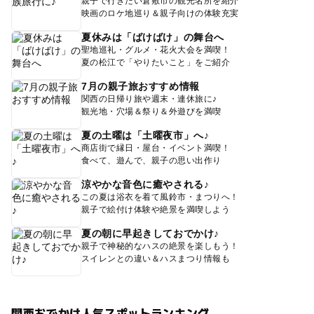
親子で行きたい倉敷市の観光名所を紹介
映画のロケ地巡り＆親子向けの体験充実
夏休みは「ばけばけ」の舞台へ
聖地巡礼・グルメ・花火大会を満喫！
夏の松江で「やりたいこと」をご紹介
7月の親子旅おすすめ情報
関西の日帰り旅や週末・連休旅に♪
観光地・穴場＆祭り＆外遊びを満喫
夏の土曜は「土曜夜市」へ♪
商店街で縁日・屋台・イベント満喫！
食べて、遊んで、親子の思い出作り
涼やかな音色に癒やされる♪
この夏は浴衣を着て風鈴市・まつりへ！
親子で絵付け体験や絶景を満喫しよう
夏の朝に早起きしておでかけ♪
親子で神秘的なハスの絶景を楽しもう！
スイレンとの違い＆ハスまつり情報も
関西おでかけ人気スポットランキング