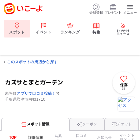
会員登録
プレゼント
メニュー
おでかけ
スポット
イベント
ランキング
特集
ニュース
このスポットの周辺から探す
カズサとまとガーデン
保存
38
未評価
アプリで口コミ投稿！
千葉県君津市向郷1710
スポット情報
クーポン
チケット
イベント
写真
口コミ
TOP
詳細情報
お知らせ
見どころ