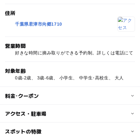
住所
千葉県君津市向郷1710
営業時間
好きな時間に摘み取りができる予約制。詳しくは電話にて
対象年齢
0歳-2歳、 3歳-6歳、 小学生、 中学生･高校生、 大人
料金･クーポン
子供の料金
アクセス・駐車場
小学生：平日300円、土日祝日400円
小学生未満は無料
交通アクセス
スポットの特徴
※30分食べ放題
＜車＞