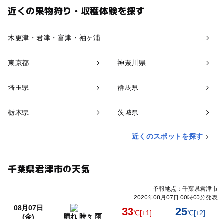
近くの果物狩り・収穫体験を探す
木更津・君津・富津・袖ヶ浦
東京都
神奈川県
埼玉県
群馬県
栃木県
茨城県
近くのスポットを探す
千葉県君津市の天気
予報地点：千葉県君津市
2026年08月07日 00時00分発表
08月07日
33
25
℃
[+1]
℃
[+2]
晴れ 時々 雨
(金)