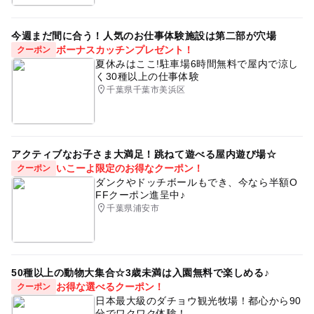
今週まだ間に合う！人気のお仕事体験施設は第二部が穴場
ボーナスカッチンプレゼント！
クーポン
夏休みはここ!駐車場6時間無料で屋内で涼し
く30種以上の仕事体験
千葉県千葉市美浜区
アクティブなお子さま大満足！跳ねて遊べる屋内遊び場☆
いこーよ限定のお得なクーポン！
クーポン
ダンクやドッチボールもでき、今なら半額O
FFクーポン進呈中♪
千葉県浦安市
50種以上の動物大集合☆3歳未満は入園無料で楽しめる♪
お得な選べるクーポン！
クーポン
日本最大級のダチョウ観光牧場！都心から90
分でワクワク体験！