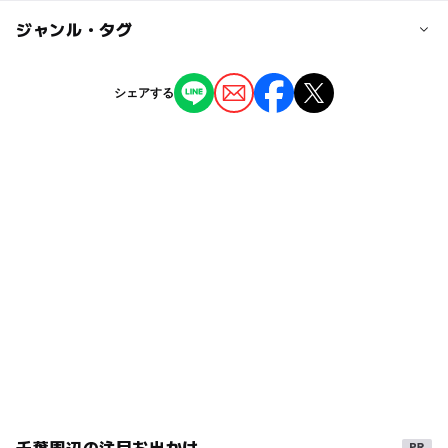
・東京からアクアライン経由「木更津東IC」下車で約50分
◯
ー
駐車場あり
ジャンル・タグ
駅から近い
大人の料金
・東京から東関道、館山経由「木更津東IC」下車で約105
平日500円、土日祝日600円
分
ー
ー
授乳室あり
託児所
ジャンル
持ち帰り用1袋（約1キロ）1000円
＜バス＞
シェアする
※30分食べ放題
東京発の高速バスで「木更津金田バスターミナル」下車
体験施設
◯
ー
雨でもOK
ベビーカーOK
「久留里駅」へ約90分
＜電車＞
タグ
ー
ー
食事持込OK
レストラン
東京からJR「久留里駅」下車、約90分
東京湾アクアライン
自然体験
外遊び
三連休
ー
ー
売店
オムツ交換台
近くの駅
GW(ゴールデンウィーク)2016
平山駅
ゴールデンウィーク2015
春休み2027
久留里線
久留里駅
GW(ゴールデンウィーク)2027
ゴールデンウィーク2016
トマト狩り
俵田駅
秋のお出かけ2026
午後から遊べる
駐車可能台数
ゴールデンウィーク
2014年夏休み特集
平成27年
千葉周辺の注目お出かけ