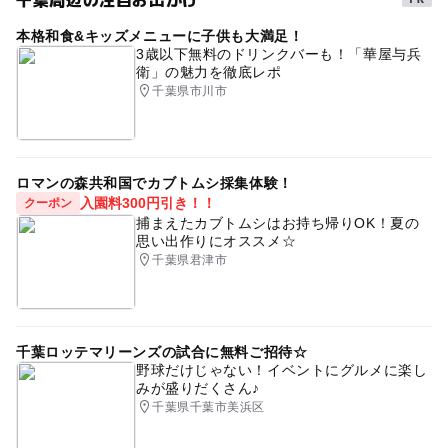
50台
千葉・房総
シルバーウィーク2026
本格和食&キッズメニューに子供も大満足！
GW(ゴールデンウィーク)2015
gw2015
無料駐車場
3歳以下無料のドリンクバーも！「華屋与兵
駐車場料金
衛」の魅力を徹底レポ
無料
GW
冬休み2025-2026
夏休み2015
ICから近い
千葉県市川市
GW2016
夏休み2014
夏休み2026
夏休み2016
ロマンの森共和国でカブトムシ採集体験！
入園料300円引き！！
クーポン
捕まえたカブトムシはお持ち帰りOK！夏の
思い出作りにオススメ☆
千葉県君津市
千葉ロッテマリーンズの試合に無料ご招待☆
野球だけじゃない！イベントにグルメに楽し
みが盛りだくさん♪
千葉県千葉市美浜区