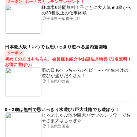
ボーナスカッチンプレゼント！
クーポン
駐車場6時間無料！子どもに大人気★3歳から
の30種以上の仕事体験
千葉県千葉市美浜区
日本最大級！いつでも思いっきり遊べる屋内遊園地
クーポン
初めての方はもちろん、会員様も紹介やお誕生月特典で1名無料！
お得に遊ぼう♪
雨の日もへっちゃら♪ベビー～小学生向けの
遊びが盛りだくさん！
千葉県印西市
0～2歳は無料で思いっきり水遊び♪巨大迷路でも遊ぼう！
じゃぶじゃぶ池や巨大バケツのシャワーでお
子さま大はしゃぎ☆
千葉県野田市