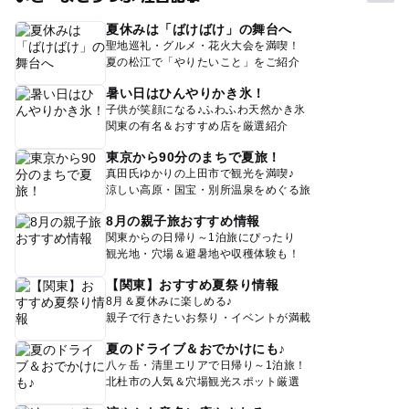
夏休みは「ばけばけ」の舞台へ
聖地巡礼・グルメ・花火大会を満喫！
夏の松江で「やりたいこと」をご紹介
暑い日はひんやりかき氷！
子供が笑顔になる♪ふわふわ天然かき氷
関東の有名＆おすすめ店を厳選紹介
東京から90分のまちで夏旅！
真田氏ゆかりの上田市で観光を満喫♪
涼しい高原・国宝・別所温泉をめぐる旅
8月の親子旅おすすめ情報
関東からの日帰り～1泊旅にぴったり
観光地・穴場＆避暑地や収穫体験も！
【関東】おすすめ夏祭り情報
8月＆夏休みに楽しめる♪
親子で行きたいお祭り・イベントが満載
夏のドライブ＆おでかけにも♪
八ヶ岳・清里エリアで日帰り～1泊旅！
北杜市の人気＆穴場観光スポット厳選