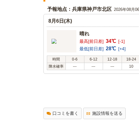
予報地点：兵庫県神戸市北区
2026年08月0
8月6日(木)
晴れ
34℃
最高[前日差]
[-1]
28℃
最低[前日差]
[+4]
時間
0-6
6-12
12-18
18-24
降水確率
---
---
---
10
口コミを書く
施設情報を送る