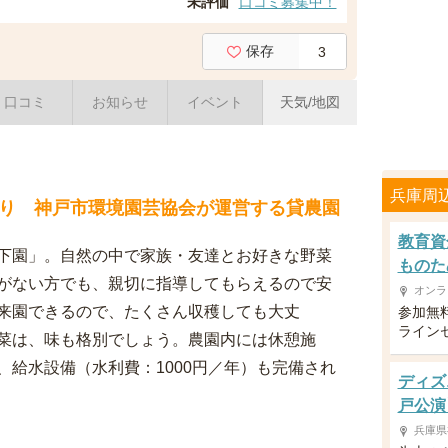
未評価
口コミ募集中！
保存
3
口コミ
お知らせ
イベント
天気/地図
兵庫周
り 神戸市環境園芸協会が運営する貸農園
教育資
下園」。自然の中で家族・友達とお好きな野菜
ものた
がない方でも、親切に指導してもらえるので安
オンラ
来園できるので、たくさん収穫しても大丈
参加無
ライン
菜は、味も格別でしょう。農園内には休憩施
給水設備（水利費：1000円／年）も完備され
ディズニ
戸公演
兵庫県