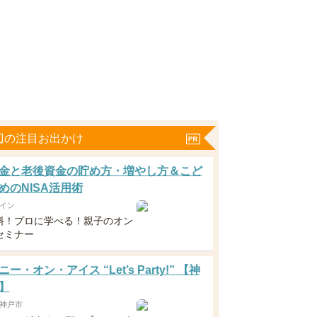
辺の注目お出かけ
金と老後資金の貯め方・増やし方＆こど
めのNISA活用術
イン
料！プロに学べる！親子のオン
セミナー
ー・オン・アイス “Let’s Party!” 【神
】
神戸市