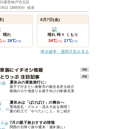
兵庫県神戸市北区
月06日 18時00分
発表
木)
8月7日(金)
晴れ
晴れ 時々 くもり
℃
28℃
34℃
27℃
[-1]
[+4]
[+1]
[+1]
降水確率・週間天気を見る
け家族にイチオシ情報
とりっぷ 注目記事
夏休みの家族旅行に♪
親子で行きたい倉敷市の観光名所を紹介
映画のロケ地巡り＆親子向けの体験充実
夏休みは「ばけばけ」の舞台へ
聖地巡礼・グルメ・花火大会を満喫！
夏の松江で「やりたいこと」をご紹介
7月の親子旅おすすめ情報
関西の日帰り旅や週末・連休旅に♪