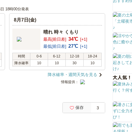
6日 18時00分発表
8月7日(金)
晴れ 時々 くもり
34℃
最高[前日差]
[+1]
27℃
最低[前日差]
[+1]
時間
0-6
6-12
12-18
18-24
降水確率
10
10
30
10
降水確率・週間天気を見る
大人気！
情報提供：
保存
3