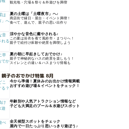
観光地・穴場＆祭り＆外遊びを満喫
夏の土曜は「土曜夜市」へ♪
商店街で縁日・屋台・イベント満喫！
食べて、遊んで、親子の思い出作り
涼やかな音色に癒やされる♪
この夏は浴衣を着て風鈴市・まつりへ！
親子で絵付け体験や絶景を満喫しよう
夏の朝に早起きしておでかけ♪
親子で神秘的なハスの絶景を楽しもう！
スイレンとの違い＆ハスまつり情報も
 親子のおでかけ特集 8月
今から準備！夏休みのお出かけ情報満載
おすすめ遊び場＆イベントをチェック！
年齢別や人気アトラクション情報など
子ども大満足のプール＆水遊びスポット
全天候型スポットをチェック
屋内で一日たっぷり思いっきり遊ぼう♪