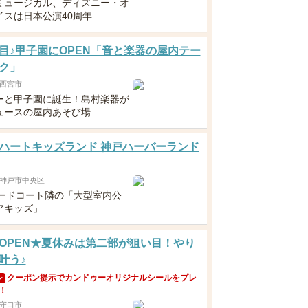
ミュージカル、ディズニー・オ
イスは日本公演40周年
目♪甲子園にOPEN「音と楽器の屋内テー
ク」
西宮市
ーと甲子園に誕生！島村楽器が
ュースの屋内あそび場
ハートキッズランド 神戸ハーバーランド
神戸市中央区
フードコート隣の「大型室内公
アキッズ」
OPEN★夏休みは第二部が狙い目！やり
叶う♪
クーポン提示でカンドゥーオリジナルシールをプレ
ン
！
守口市