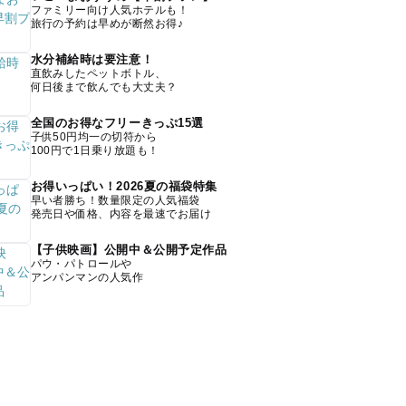
ファミリー向け人気ホテルも！
旅行の予約は早めが断然お得♪
水分補給時は要注意！
直飲みしたペットボトル、
何日後まで飲んでも大丈夫？
全国のお得なフリーきっぷ15選
子供50円均一の切符から
100円で1日乗り放題も！
お得いっぱい！2026夏の福袋特集
早い者勝ち！数量限定の人気福袋
発売日や価格、内容を最速でお届け
【子供映画】公開中＆公開予定作品
パウ・パトロールや
アンパンマンの人気作