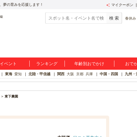
、夢の育みを応援します！
マイクーポン
春休み
イベント
ランキング
年齢別おでかけ
おで
東海
愛知
北陸・甲信越
関西
大阪
京都
兵庫
中国・四国
九州・
東下農園