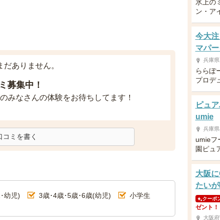
氷上の
ン・ア
今大注
マパー
兵庫県
まだありません。
ららぽ
プロデ
ミ募集中！
のみなさんの体験をお待ちしてます！
ピュア
umie
兵庫県
口コミを書く
umie
園ピュ
大阪に
たいが
･幼児)
3歳･4歳･5歳･6歳(幼児)
小学生
クーポ
ゼント！
大阪府