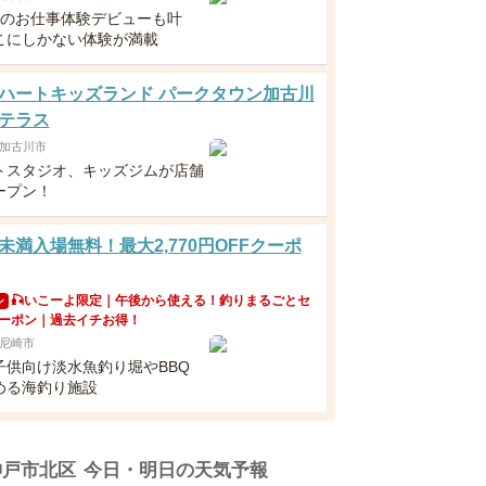
らのお仕事体験デビューも叶
こにしかない体験が満載
ハートキッズランド パークタウン加古川
テラス
加古川市
トスタジオ、キッズジムが店舗
ープン！
未満入場無料！最大2,770円OFFクーポ
🎣いこーよ限定｜午後から使える！釣りまるごとセ
ン
ーポン｜過去イチお得！
尼崎市
子供向け淡水魚釣り堀やBBQ
める海釣り施設
神戸市北区
今日・明日の天気予報