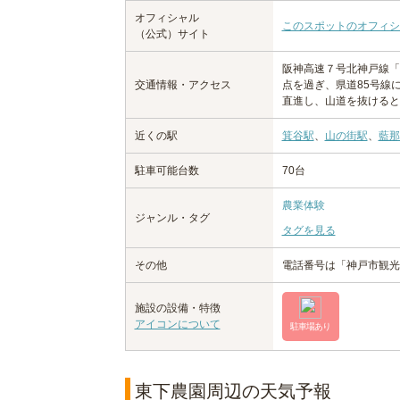
オフィシャル
このスポットのオフィシ
（公式）サイト
阪神高速７号北神戸線「
交通情報・アクセス
点を過ぎ、県道85号線
直進し、山道を抜けると
近くの駅
箕谷駅
、
山の街駅
、
藍那
駐車可能台数
70台
農業体験
ジャンル・タグ
タグを見る
その他
電話番号は「神戸市観光園
施設の設備・特徴
アイコンについて
駐車場あり
東下農園周辺の天気予報