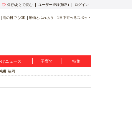
保存/あとで読む
ユーザー登録(無料)
ログイン
雨の日でもOK
動物とふれあう
1日中遊べるスポット
かけニュース
子育て
特集
沖縄
福岡