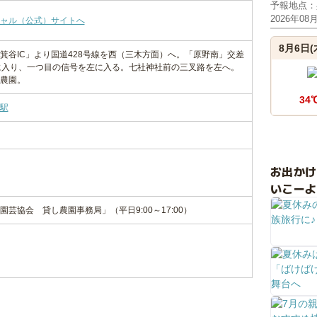
予報地点：
2026年08
ャル（公式）サイトへ
8月6日(
箕谷IC」より国道428号線を西（三木方面）へ。「原野南」交差
に入り、一つ目の信号を左に入る。七社神社前の三叉路を左へ。
農園。
34
駅
お出か
いこーよ
芸協会 貸し農園事務局」（平日9:00～17:00）