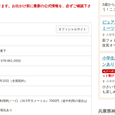
3歳か
ります。お出かけ前に最新の公式情報を、必ずご確認下さ
う！こ
ピュア
ミーツ
オフィシャルサイト
兵庫県
新フォ
改装オ
東下
小学生
8-961-2650
ンあり
クーポ
ット割ク
月10日（全期契約）
兵庫県
小さい
も楽し
、利用料／一口（16.5平方メートル）7000円（途中利用の場合は
場合あり
兵庫県