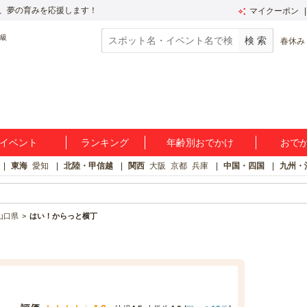
、夢の育みを応援します！
マイクーポン
春休み
イベント
ランキング
年齢別おでかけ
おで
東海
愛知
北陸・甲信越
関西
大阪
京都
兵庫
中国・四国
九州・
山口県
はい！からっと横丁