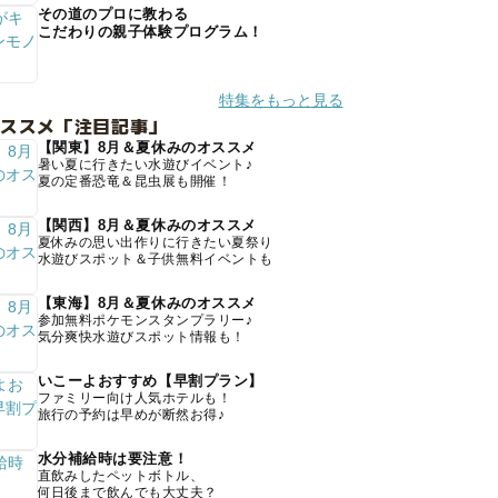
その道のプロに教わる
こだわりの親子体験プログラム！
特集をもっと見る
オススメ「注目記事」
【関東】8月＆夏休みのオススメ
暑い夏に行きたい水遊びイベント♪
夏の定番恐竜＆昆虫展も開催！
【関西】8月＆夏休みのオススメ
夏休みの思い出作りに行きたい夏祭り
水遊びスポット＆子供無料イベントも
【東海】8月＆夏休みのオススメ
参加無料ポケモンスタンプラリー♪
気分爽快水遊びスポット情報も！
いこーよおすすめ【早割プラン】
ファミリー向け人気ホテルも！
旅行の予約は早めが断然お得♪
水分補給時は要注意！
直飲みしたペットボトル、
何日後まで飲んでも大丈夫？