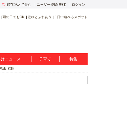
保存/あとで読む
ユーザー登録(無料)
ログイン
雨の日でもOK
動物とふれあう
1日中遊べるスポット
かけニュース
子育て
特集
沖縄
福岡