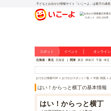
子どもとお出かけ情報サイト「いこーよ」は親子の成長
スポット
101,131件
スポット
イベント
オンライン
北海道・東北
北海道
関東
東京
神奈川
千葉
埼玉
おでかけ情報TOP
おでかけスポット一覧
中国･四国
はい！からっと横丁の基本情報
はい！からっと横丁