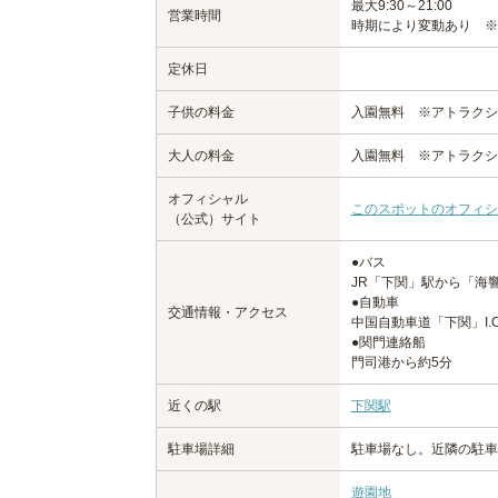
最大9:30～21:00
営業時間
時期により変動あり ※
定休日
子供の料金
入園無料 ※アトラクシ
大人の料金
入園無料 ※アトラクシ
オフィシャル
このスポットのオフィシ
（公式）サイト
●バス
JR「下関」駅から「海
●自動車
交通情報・アクセス
中国自動車道「下関」I.
●関門連絡船
門司港から約5分
近くの駅
下関駅
駐車場詳細
駐車場なし。近隣の駐車
遊園地