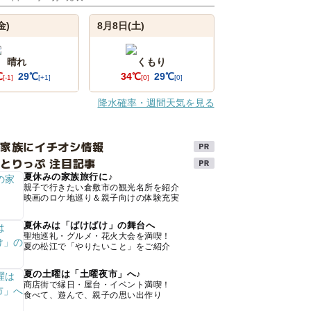
金)
8月8日(土)
晴れ
くもり
℃
29℃
34℃
29℃
[-1]
[+1]
[0]
[0]
降水確率・週間天気を見る
け家族にイチオシ情報
とりっぷ 注目記事
夏休みの家族旅行に♪
親子で行きたい倉敷市の観光名所を紹介
映画のロケ地巡り＆親子向けの体験充実
夏休みは「ばけばけ」の舞台へ
聖地巡礼・グルメ・花火大会を満喫！
夏の松江で「やりたいこと」をご紹介
夏の土曜は「土曜夜市」へ♪
商店街で縁日・屋台・イベント満喫！
食べて、遊んで、親子の思い出作り