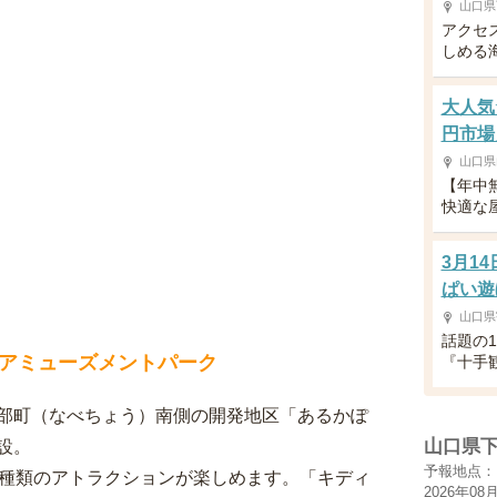
山口県
アクセ
しめる
大人気
円市場
山口県
【年中
快適な
3月1
ぱい遊
山口県
話題の
アミューズメントパーク
『十手
部町（なべちょう）南側の開発地区「あるかぽ
山口県
設。
予報地点：
1種類のアトラクションが楽しめます。「キディ
2026年08