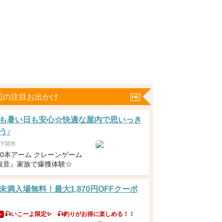
辺の注目お出かけ
も暑い日も安心☆快適な屋内で思いっき
う♪
下関市
10本アーム クレーンゲーム
観音』家族で爆獲体験☆
未満入場無料！最大1,870円OFFクーポ
🎣いこーよ限定✨ 🎣釣りがお得に楽しめる！！
ン