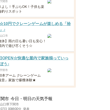
下関市
スよし！手ぶらOK！子供も楽
海釣りスポット
☆10円でクレーンゲームが楽しめる「拾
」♪
山口市
無休】雨の日も暑い日も安心！
屋内で遊び尽くそう☆
4日OPEN☆快適な屋内で家族揃っていっ
ぼう♪
宇部市
10本アーム クレーンゲーム
観音』家族で爆獲体験★
下関市
今日・明日の天気予報
山口県下関市
月07日 00時00分
発表