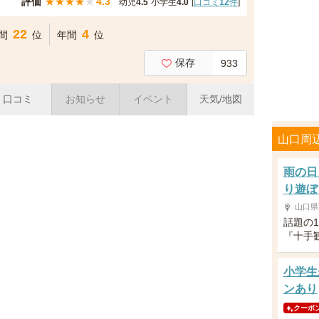
評価
★
★
★
★
★
4.3
幼児
4.5
小学生
4.0
[
口コミ
12
件
]
22
4
間
位
年間
位
保存
933
口コミ
お知らせ
イベント
天気/地図
山口周
雨の日
り遊ぼ
山口県
話題の
『十手
小学生
ンあり
クーポ