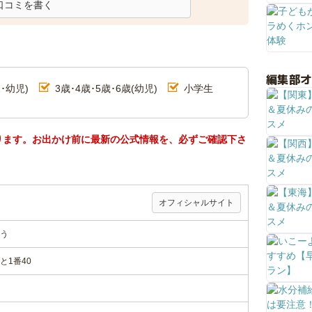
口コミを書く
編集部
･幼児)
3歳･4歳･5歳･6歳(幼児)
小学生
ります。お出かけ前に最新の公式情報を、必ずご確認下さ
オフィシャルサイト
う
と1番40