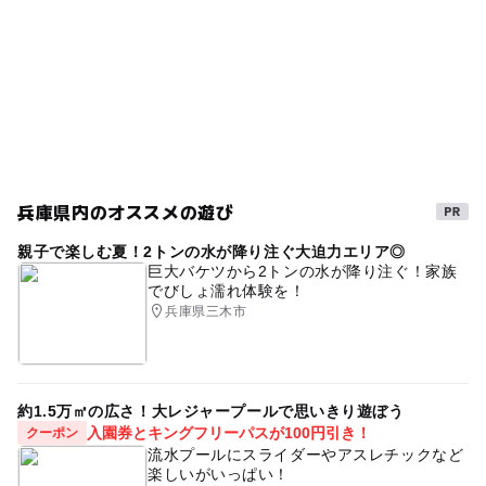
無料
畑仕事
平成27年
GW(ゴールデンウィーク)2016
夏休み2026
野菜作り
夏休み2014
GW(ゴールデンウィーク)2015
区画貸しあり
味覚狩り・収穫体験
gw2015
収穫体験農業体験
ゴールデンウィーク
GW2016
神戸市営地下鉄西神線
兵庫県内のオススメの遊び
ゴールデンウィーク2016
2014年夏休み特集
親子で楽しむ夏！2トンの水が降り注ぐ大迫力エリア◎
シルバーウィーク2026
午後から遊べる
巨大バケツから2トンの水が降り注ぐ！家族
でびしょ濡れ体験を！
秋のお出かけ2026
三連休
体験農園
夏休み2015
兵庫県三木市
貸し農園(レンタル畑)
貸し農園
ゴールデンウィーク2015
レンタル農園
約1.5万㎡の広さ！大レジャープールで思いきり遊ぼう
手ぶらで農業
外遊び
入園券とキングフリーパスが100円引き！
クーポン
流水プールにスライダーやアスレチックなど
楽しいがいっぱい！