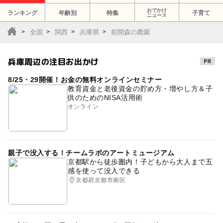
おでかけ
ランキング
年齢別
特集
子育て
ニュース
全国
関西
兵庫県
前開森の農園
兵庫周辺の注目お出かけ
8/25・29開催！お金の無料オンラインセミナー
教育資金と老後資金の貯め方・増やし方＆子
供のためのNISA活用術
オンライン
親子で没入する！チームラボのアートミュージアム
京都駅から徒歩圏内！子どもから大人まで五
感を使って没入できる
京都府京都市南区