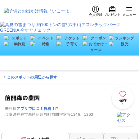
会員登録
プレゼント
メニュー
このスポットの周辺から探す
前開森の農園
保存
1
未評価
アプリで口コミ投稿！
兵庫県神戸市西区伊川谷町前開字室谷1346、1363