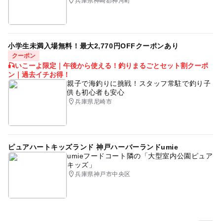
兵庫県神崎郡神河町
小学生未満入場無料！最大2,770円OFFクーポンあり
クーポン
🎣いこーよ限定｜午後から使える！釣りまるごとセット割クーポ
ン｜過去イチお得！
親子で海釣りに挑戦！スタッフ常駐で釣り子
供も初心者も安心
兵庫県尼崎市
ピュアハートキッズランド 神戸ハーバーランドumie
umieフードコート隣の「大型室内公園ピュア
キッズ」
兵庫県神戸市中央区