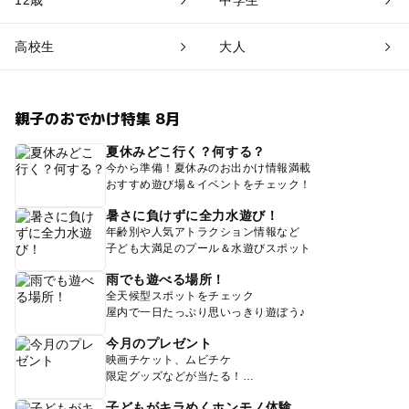
12歳
中学生
高校生
大人
親子のおでかけ特集 8月
夏休みどこ行く？何する？
今から準備！夏休みのお出かけ情報満載
おすすめ遊び場＆イベントをチェック！
暑さに負けずに全力水遊び！
年齢別や人気アトラクション情報など
子ども大満足のプール＆水遊びスポット
雨でも遊べる場所！
全天候型スポットをチェック
屋内で一日たっぷり思いっきり遊ぼう♪
今月のプレゼント
映画チケット、ムビチケ
限定グッズなどが当たる！
子どもがキラめくホンモノ体験