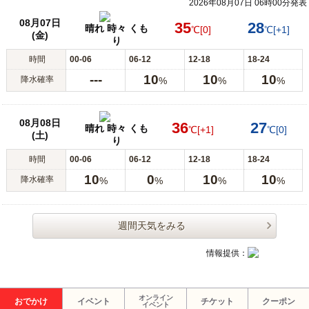
2026年08月07日 06時00分発表
08月07日
35
28
晴れ 時々 くも
℃
[0]
℃
[+1]
(金)
り
時間
00-06
06-12
12-18
18-24
---
10
10
10
降水確率
%
%
%
08月08日
36
27
晴れ 時々 くも
℃
[+1]
℃
[0]
(土)
り
時間
00-06
06-12
12-18
18-24
10
0
10
10
降水確率
%
%
%
%
週間天気をみる
情報提供：
オンライン
おでかけ
イベント
チケット
クーポン
イベント