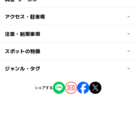
子供の料金
アクセス・駐車場
大人料金参照
交通アクセス
注意・制限事項
大人の料金
神戸市営地下鉄「伊川谷駅」より県道16号を東
【1年契約】
↓
スポットの特徴
【お問い合わせ】
●入園料（一律）： 3000円／年
「室谷橋」の手前を左へ
神戸市観光園芸協会 貸し農園事務局
●利用料 1口： 7000円（途中利用の場合は月割り）
↓
TEL／078-961-2650（受付／平日9：00～17：00）
◯
ー
駐車場あり
ジャンル・タグ
駅から近い
※1口/16.5平方メートル(おひとり最高3口まで)
道なり（川沿い）に進み、室谷公園のすぐ北側が現地
※お電話でのお申し込みはできません。詳細はHPの募集
●管理費：500円／年
要項をご覧ください。
●水利費（給水設備費）：500円／年
ー
ー
授乳室あり
託児所
ジャンル
近くの駅
シェアする
伊川谷駅
農業体験
ー
ー
雨でもOK
ベビーカーOK
駐車可能台数
タグ
◯
ー
食事持込OK
レストラン
10台
自然体験
GW
野菜づくり
夏休み2016
ー
ー
売店
オムツ交換台
駐車場詳細
春休み2027
GW(ゴールデンウィーク)2027
食育