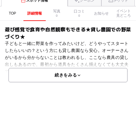
スポット情報
クーポン
チケット
イベント
写真
口コミ
TOP
詳細情報
お知らせ
見どころ
0
0
遊び感覚で食育や自然観察もできる★貸し農園での野菜
づくり★
子どもと一緒に野菜を作ってみたいけど、どうやってスタート
したらいいの？という方にも貸し農園なら安心。オーナーさん
がいるから分からないことは教われるし、ここなら農具の貸し
出しもあるので、最初から道具をたくさん揃えなくても大丈夫
です。種まきや苗植えから収穫まで全部自分たちの手で行うか
続きをみる