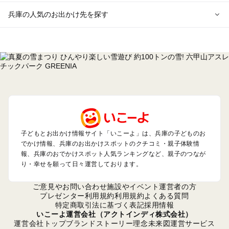
兵庫の人気のお出かけ先を探す
兵庫のエリアからプール子ども連れのお出かけスポット
を探す
神戸・有馬・六甲山・西宮・明石のプールお出かけ
姫路・加古川・播磨・赤穂のプールお出かけ
尼崎・宝塚・芦屋・三田のプールお出かけ
淡路島のプールお出かけ
城崎・豊岡・竹野のプールお出かけ
神鍋・養父・和田山・鉢伏のプールお出かけ
香住・湯村・浜坂のプールお出かけ
子どもとお出かけ情報サイト「いこーよ」は、兵庫の子どものお
でかけ情報、兵庫のお出かけスポットのクチコミ・親子体験情
報、兵庫のおでかけスポット人気ランキングなど、親子のつなが
兵庫の定番お出かけスポット
り・幸せを願って日々運営しております。
兵庫の遊園地
兵庫の動物園
ご意見やお問い合わせ
施設やイベント運営者の方
兵庫のバーベキュー
プレゼンター利用規約
利用規約
よくある質問
特定商取引法に基づく表記
採用情報
兵庫の釣り
いこーよ運営会社（アクトインディ株式会社）
兵庫の牧場
運営会社トップ
ブランドストーリー
理念
未来図
運営サービス