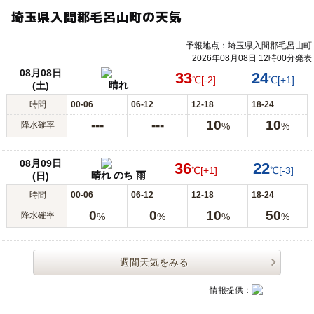
埼玉県入間郡毛呂山町の天気
予報地点：埼玉県入間郡毛呂山町
2026年08月08日 12時00分発表
08月08日
33
24
℃
[-2]
℃
[+1]
晴れ
(土)
時間
00-06
06-12
12-18
18-24
---
---
10
10
降水確率
%
%
08月09日
36
22
℃
[+1]
℃
[-3]
晴れ のち 雨
(日)
時間
00-06
06-12
12-18
18-24
0
0
10
50
降水確率
%
%
%
%
週間天気をみる
情報提供：