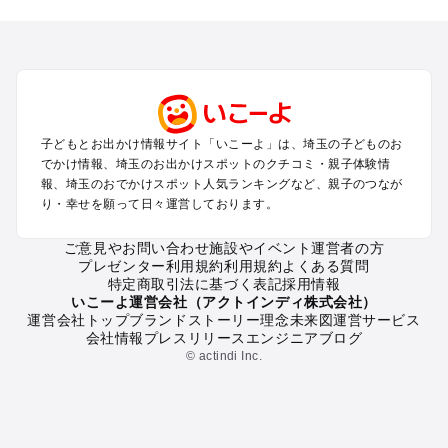
を探す
川越・所沢・入間・新座のプールお出かけ
大宮・浦和・上尾・岩槻・蓮田のプールお出かけ
越谷・草加・春日部のプールお出かけ
秩父・長瀞のプールお出かけ
川口・戸田・和光・朝霞のプールお出かけ
子どもとお出かけ情報サイト「いこーよ」は、埼玉の子どものお
飯能・坂戸・東松山・日高のプールお出かけ
でかけ情報、埼玉のお出かけスポットのクチコミ・親子体験情
久喜・行田・加須・羽生のプールお出かけ
報、埼玉のおでかけスポット人気ランキングなど、親子のつなが
熊谷・太田・足利・古河のプールお出かけ
り・幸せを願って日々運営しております。
本庄・深谷・美里周辺のプールお出かけ
ご意見やお問い合わせ
施設やイベント運営者の方
プレゼンター利用規約
利用規約
よくある質問
埼玉の定番お出かけスポット
特定商取引法に基づく表記
採用情報
埼玉の遊園地
いこーよ運営会社（アクトインディ株式会社）
運営会社トップ
ブランドストーリー
理念
未来図
運営サービス
埼玉の動物園
会社情報
プレスリリース
エンジニアブログ
埼玉のバーベキュー
© actindi Inc.
埼玉の釣り
埼玉の牧場
埼玉のプール
埼玉のアスレチック