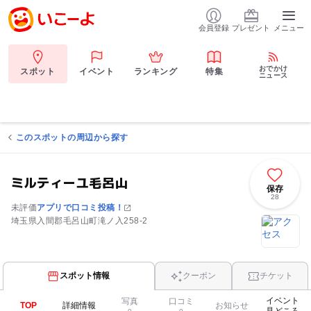
会員登録
プレゼント
メニュー
おでかけ
スポット
イベント
ランキング
特集
ニュース
このスポットの周辺から探す
ミルティーユ毛呂山
保存
28
未評価
アプリで口コミ投稿！
埼玉県入間郡毛呂山町滝ノ入258-2
スポット情報
クーポン
チケット
イベント
写真
口コミ
TOP
詳細情報
お知らせ
見どころ