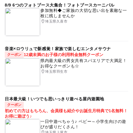
8/9 6つのフォトブース大集合！フォトブースカーニバル
参加無料◆ご家族の大切な思い出を素敵な一
枚に残しませんか
埼玉県久喜市
音楽×ロウリュで新感覚！家族で楽しむエンタメサウナ
12歳未満のお子様の利用料金無料クーポン
クーポン
県内最大級の男女共有スパエリアで大満足！
お得なクーポンも☆
埼玉県羽生市
日本最大級！いつでも思いっきり遊べる屋内遊園地
クーポン
初めての方はもちろん、会員様も紹介やお誕生月特典で1名無料！
お得に遊ぼう♪
一日中遊べちゃう♪ ベビー～小学生向けの遊
びが盛りだくさん！
埼玉県上尾市