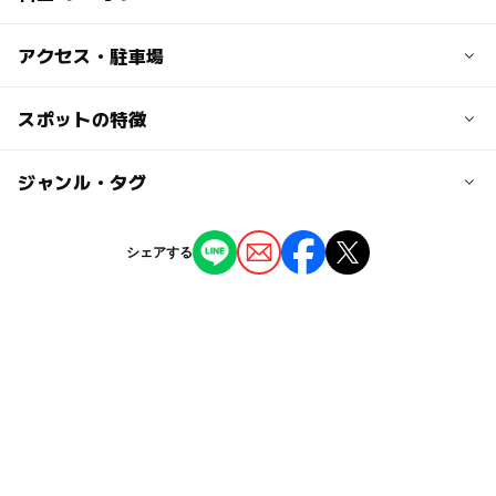
子供の料金
アクセス・駐車場
ブルーベリー狩り/小学生以下100円、3歳未満無料
交通アクセス
スポットの特徴
大人の料金
関越自動車道鶴ヶ島ICより約30分
ブルーベリー狩り/中学生以上300円
◯
ー
駐車場あり
ジャンル・タグ
駅から近い
近くの駅
毛呂駅
ー
ー
授乳室あり
託児所
ジャンル
シェアする
果物狩り・収穫体験
ー
◯
雨でもOK
ベビーカーOK
武州唐沢駅
タグ
ー
ー
食事持込OK
レストラン
東毛呂駅
味覚狩り・収穫体験
春休み2027
2014年夏休み特集
◯
ー
売店
オムツ交換台
駐車可能台数
収穫体験
夏休み2016
夏休み2026
夏休み2015
30台
秋の味覚狩り
味覚狩り