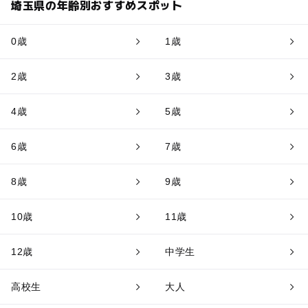
埼玉県の年齢別おすすめスポット
0歳
1歳
2歳
3歳
4歳
5歳
6歳
7歳
8歳
9歳
10歳
11歳
12歳
中学生
高校生
大人