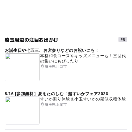
GW(ゴールデンウィーク)2027
東武越生線
駐車場詳細
無料
秋のお出かけ2026
外遊び
フルーツ狩り
シルバーウィーク2026
夏休み2014
埼玉周辺の注目お出かけ
お誕生日や七五三、お宮参りなどのお祝いにも！
本格和食コースやキッズメニューも！三世代
の集いにもぴったり
埼玉県川口市
8/16 [参加無料］夏をたのしむ！超すいかフェア2026
すいか割り体験＆小玉すいかの疑似収穫体験
埼玉県上尾市