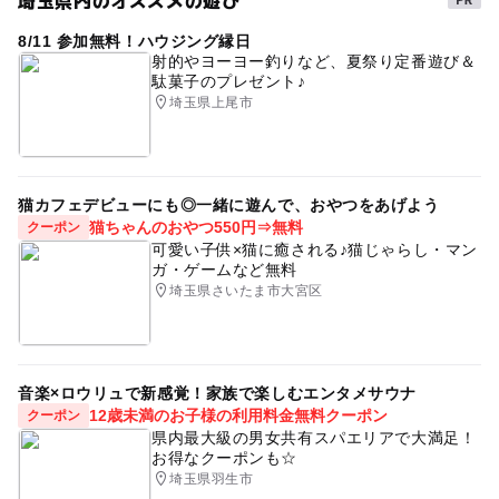
8/11 参加無料！ハウジング縁日
射的やヨーヨー釣りなど、夏祭り定番遊び＆
駄菓子のプレゼント♪
埼玉県上尾市
猫カフェデビューにも◎一緒に遊んで、おやつをあげよう
猫ちゃんのおやつ550円⇒無料
クーポン
可愛い子供×猫に癒される♪猫じゃらし・マン
ガ・ゲームなど無料
埼玉県さいたま市大宮区
音楽×ロウリュで新感覚！家族で楽しむエンタメサウナ
12歳未満のお子様の利用料金無料クーポン
クーポン
県内最大級の男女共有スパエリアで大満足！
お得なクーポンも☆
埼玉県羽生市