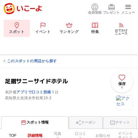
会員登録
プレゼント
メニュー
おでかけ
スポット
イベント
ランキング
特集
ニュース
このスポットの周辺から探す
足摺サニーサイドホテル
保存
6
未評価
アプリで口コミ投稿！
高知県土佐清水市松尾19-2
スポット情報
クーポン
チケット
イベント
写真
口コミ
TOP
詳細情報
お知らせ
見どころ