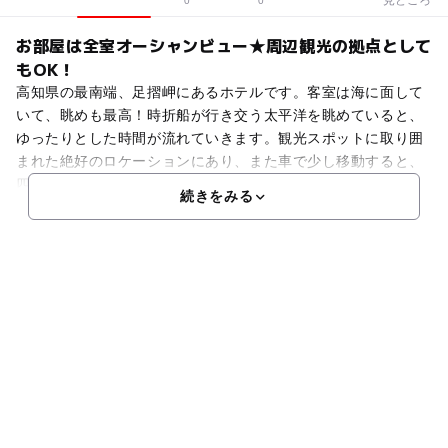
0
0
お部屋は全室オーシャンビュー★周辺観光の拠点として
もOK！
高知県の最南端、足摺岬にあるホテルです。客室は海に面して
いて、眺めも最高！時折船が行き交う太平洋を眺めていると、
ゆったりとした時間が流れていきます。観光スポットに取り囲
まれた絶好のロケーションにあり、また車で少し移動すると、
四万十川の川下りや、「竜串」 海中公園観光などもできます
続きをみる