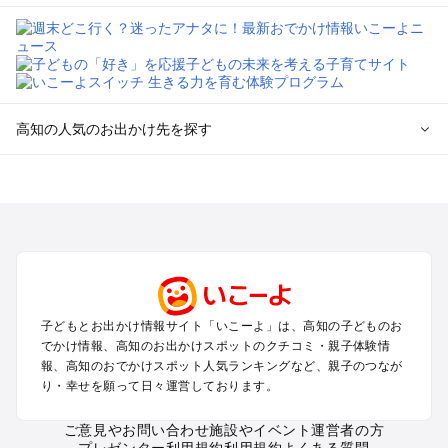
高知の人気のお出かけ先を探す
高知のエリアからプール子ども連れのお出かけスポット
を探す
高知・南国・土佐・いの・龍河洞のプールお出かけ
四万十・足摺・宿毛のプールお出かけ
室戸・安芸のプールお出かけ
高知の定番お出かけスポット
子どもとお出かけ情報サイト「いこーよ」は、高知の子どものお
高知の遊園地
でかけ情報、高知のお出かけスポットのクチコミ・親子体験情
高知の動物園
報、高知のおでかけスポット人気ランキングなど、親子のつなが
り・幸せを願って日々運営しております。
高知のバーベキュー
高知の釣り
ご意見やお問い合わせ
施設やイベント運営者の方
高知の牧場
プレゼンター利用規約
利用規約
よくある質問