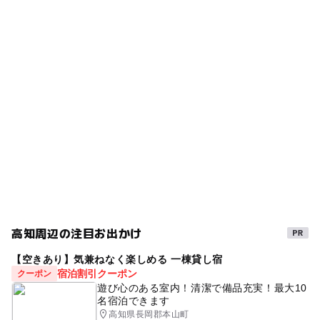
◯
ー
雨でもOK
ベビーカーOK
タグ
◯
◯
食事持込OK
レストラン
冬のお出かけ
泊まり
温泉がある宿泊施設
◯
ー
売店
オムツ交換台
スパ・温泉
雨でも遊べる
露天風呂
川下り
ホテル
室内
GW2016
自然体験
ゴールデンウィーク2016
雨の日おでかけ
午後から遊べる
雨の日でもOK
お泊まり
親子お泊り
gw2015
子どもとお泊り
GW(ゴールデンウィーク)2016
雨でも楽しめる
高知周辺の注目お出かけ
GW(ゴールデンウィーク)2027
【空きあり】気兼ねなく楽しめる 一棟貸し宿
GW(ゴールデンウィーク)2015
子どもお泊り
宿泊割引クーポン
クーポン
遊び心のある室内！清潔で備品充実！最大10
シルバーウィーク2026
親子でお泊り
三連休
絶景
名宿泊できます
高知県長岡郡本山町
秋のお出かけ2026
GW
大浴場