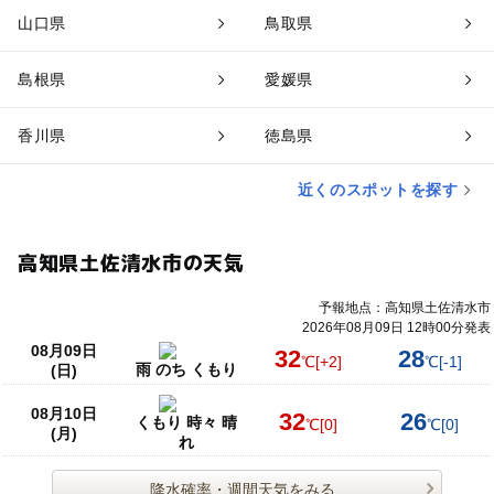
山口県
鳥取県
島根県
愛媛県
香川県
徳島県
近くのスポットを探す
高知県土佐清水市の天気
予報地点：高知県土佐清水市
2026年08月09日 12時00分発表
08月09日
32
28
℃
[+2]
℃
[-1]
雨 のち くもり
(日)
08月10日
32
26
くもり 時々 晴
℃
[0]
℃
[0]
(月)
れ
降水確率・週間天気をみる