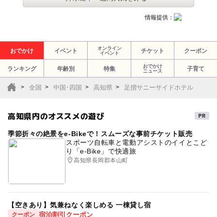
情報提供：
オンライン
おでかけ
イベント
チケット
クーポン
イベント
おでかけ
ランキング
年齢別
特集
子育て
ニュース
全国
中国･四国
高知県
足摺サニーサイドホテル
高知県内のオススメの遊び
季節折々の絶景をe-Bikeで！スムーズな事前チケット販売
スポーツ自転車と電動アシストのイイとこど
り「e-Bike」で快適旅
高知県長岡郡本山町
【空きあり】気兼ねなく楽しめる 一棟貸し宿
宿泊割引クーポン
クーポン