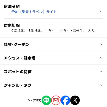
宿泊予約
予約（楽天トラベル）サイト
対象年齢
0歳-2歳、 3歳-6歳、 小学生、 中学生･高校生、 大人
料金･クーポン
子供の料金
アクセス・駐車場
プランにより異なる
交通アクセス
スポットの特徴
大人の料金
【電車の場合】JR高知駅→土佐くろしお鉄道 中村駅から
プランにより異なる
路線バスで1時間20分（サニーサイドホテル前下車）
◯
ー
駐車場あり
ジャンル・タグ
駅から近い
【車の場合】土佐清水市から足摺スカイラインで約25分
ー
ー
授乳室あり
託児所
ジャンル
駐車場詳細
シェアする
ホテル・旅館
無料