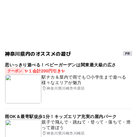
0円遊び場
アートにふれる
春休み2027
アート
節約でおでかけ
子ども向けワークショップあり
節約お出かけ
京王相模原線
節約遊び場
室内
雨でも楽しめる
タダでお出かけ
0円スポット
講座
秋のお出かけ2026
節約
神奈川県内のオススメの遊び
シルバーウィーク2026
横浜線(神奈川県)
美術
思いっきり遊べる！ベビーガーデンは関東最大級の広さ
子ども
GW(ゴールデンウィーク)2027
✨１会計200円引き✨
クーポン
駅チカ＆屋内で雨でも◎小学生まで遊べる
雨の日おでかけ
朝から遊べる
三連休
様々なエリアが魅力
神奈川県川崎市中原区
雨の日でもOK
ゴールデンウィーク
0円お出かけ
雨でも遊べる
展覧会
GW
夜まで遊べる
節約おでかけ
京王相模原線(神奈川県)
無料施設
雨OK＆最寄駅徒歩1分！キッズエリア充実の屋内パーク
親子で飛んで・跳ねて・登って・落ちて・滑
って遊ぼう
神奈川県川崎市川崎区