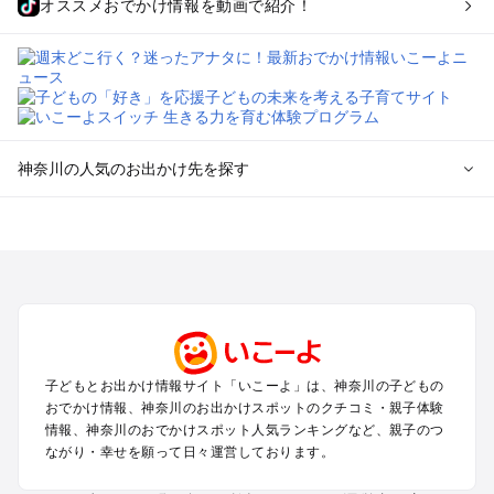
オススメおでかけ情報を動画で紹介！
神奈川の人気のお出かけ先を探す
神奈川のエリアからプール子ども連れのお出かけスポッ
トを探す
横浜・みなとみらい・中華街・ベイエリア・金沢八景のプール
お出かけ
鎌倉・湘南（藤沢・茅ヶ崎・平塚周辺）のプールお出かけ
小田原・熱海・湯河原・真鶴のプールお出かけ
町田・相模原・愛川・上野原のプールお出かけ
子どもとお出かけ情報サイト「いこーよ」は、神奈川の子どもの
新横浜・港北エリア・日吉・青葉台・鶴見のプールお出かけ
おでかけ情報、神奈川のお出かけスポットのクチコミ・親子体験
川崎のプールお出かけ
情報、神奈川のおでかけスポット人気ランキングなど、親子のつ
海老名・厚木のプールお出かけ
ながり・幸せを願って日々運営しております。
三浦半島（横須賀・三浦）のプールお出かけ