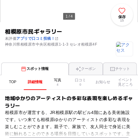
1 / 4
保存
15
相模原市民ギャラリー
未評価
アプリで口コミ投稿！
神奈川県相模原市中央区相模原1-1-3 セレオ相模原4F
スポット情報
クーポン
チケット
イベント
写真
口コミ
TOP
詳細情報
お知らせ
見どころ
4
0
地域ゆかりのアーティストの多彩な表現を楽しめるギャ
ラリー
相模原市が運営する、JR相模原駅の駅ビル4階にある美術施設
です。いつ来ても相模原ゆかりのアーティストの多彩な表現を
楽しむことができます。親子で、家族で、友人同士で身近に美
術に触れることのできる場所を目指しているスポットです。主