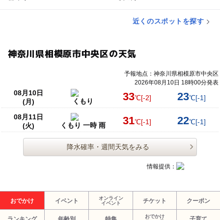
近くのスポットを探す
神奈川県相模原市中央区の天気
予報地点：神奈川県相模原市中央区
2026年08月10日 18時00分発表
08月10日
33
23
℃
[-2]
℃
[-1]
くもり
(月)
08月11日
31
22
℃
[-1]
℃
[-1]
くもり 一時 雨
(火)
降水確率・週間天気をみる
情報提供：
オンライン
おでかけ
イベント
チケット
クーポン
イベント
おでかけ
ランキング
年齢別
特集
子育て