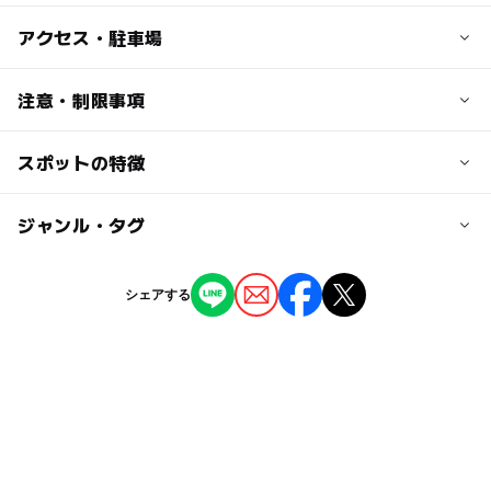
子供の料金
アクセス・駐車場
無料
交通アクセス
注意・制限事項
大人の料金
JR横浜線相模原駅下車徒歩30秒
無料
スポットの特徴
子ども向けワークショップ：あり
近くの駅
橋本駅
ー
◯
駐車場あり
ジャンル・タグ
駅から近い
駐車場詳細
ー
ー
授乳室あり
託児所
ジャンル
シェアする
近隣にあるコインパーキングをご利用ください。
文化施設
◯
◯
雨でもOK
ベビーカーOK
タグ
ー
ー
食事持込OK
レストラン
楽しい
相模線
駅から近い
ミュージアム
ー
ー
売店
オムツ交換台
ママの癒し
発表
ワークショップ
節約子連れ