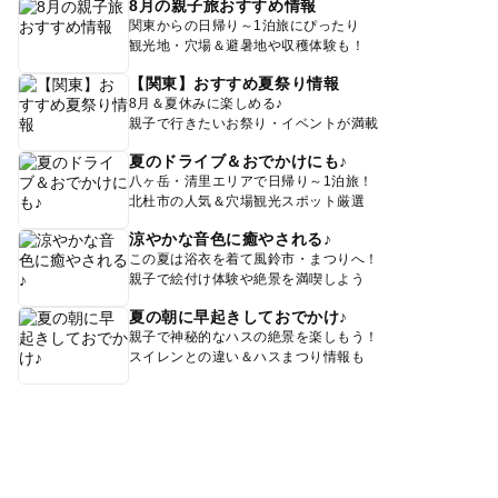
8月の親子旅おすすめ情報
関東からの日帰り～1泊旅にぴったり
観光地・穴場＆避暑地や収穫体験も！
【関東】おすすめ夏祭り情報
8月＆夏休みに楽しめる♪
親子で行きたいお祭り・イベントが満載
夏のドライブ＆おでかけにも♪
八ヶ岳・清里エリアで日帰り～1泊旅！
北杜市の人気＆穴場観光スポット厳選
涼やかな音色に癒やされる♪
この夏は浴衣を着て風鈴市・まつりへ！
親子で絵付け体験や絶景を満喫しよう
夏の朝に早起きしておでかけ♪
親子で神秘的なハスの絶景を楽しもう！
スイレンとの違い＆ハスまつり情報も