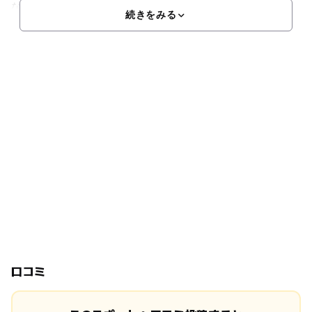
な事業は2点あります。まず1点めは貸しギャラリーとして
続きをみる
口コミ