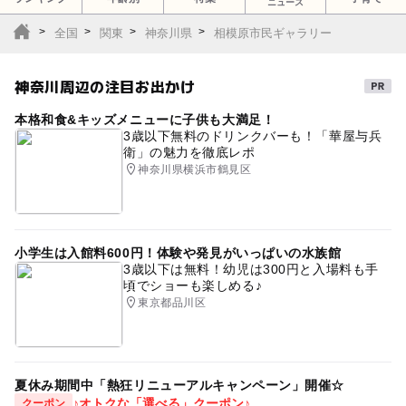
ニュース
全国
関東
神奈川県
相模原市民ギャラリー
神奈川周辺の注目お出かけ
本格和食&キッズメニューに子供も大満足！
3歳以下無料のドリンクバーも！「華屋与兵
衛」の魅力を徹底レポ
神奈川県横浜市鶴見区
小学生は入館料600円！体験や発見がいっぱいの水族館
3歳以下は無料！幼児は300円と入場料も手
頃でショーも楽しめる♪
東京都品川区
夏休み期間中「熱狂リニューアルキャンペーン」開催☆
♪オトクな「選べる」クーポン♪
クーポン