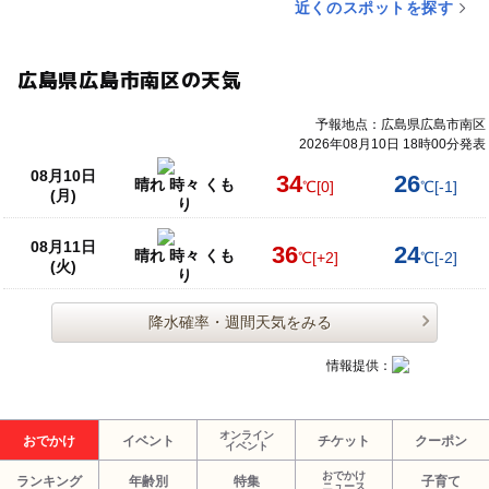
近くのスポットを探す
広島県広島市南区の天気
予報地点：広島県広島市南区
2026年08月10日 18時00分発表
08月10日
34
26
晴れ 時々 くも
℃
[0]
℃
[-1]
(月)
り
08月11日
36
24
晴れ 時々 くも
℃
[+2]
℃
[-2]
(火)
り
降水確率・週間天気をみる
情報提供：
オンライン
おでかけ
イベント
チケット
クーポン
イベント
おでかけ
ランキング
年齢別
特集
子育て
ニュース