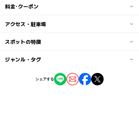
料金･クーポン
子供の料金
アクセス・駐車場
※使用する時間帯やコートによっても料金が違いますの
で、詳しくはホームページをご覧ください。
交通アクセス
スポットの特徴
【電車】広電宇品線元宇品口から徒歩約15分
大人の料金
【車】広島高速3号宇品出入口・出島出入口から約2km
◯
ー
駐車場あり
ジャンル・タグ
駅から近い
※使用する時間帯やコートによっても料金が違いますの
で、詳しくはホームページをご覧ください。
近くの駅
ー
ー
授乳室あり
託児所
ジャンル
シェアする
元宇品口駅
スポーツ施設
◯
ー
雨でもOK
ベビーカーOK
駐車可能台数
タグ
90台
ー
ー
食事持込OK
レストラン
運動
フットサルコート
室内
春休み2027
ー
◯
売店
オムツ交換台
駐車場料金
雨の日おでかけ
雨の日でもOK
夏休み2026
無料
雨でも遊べる
秋のお出かけ2026