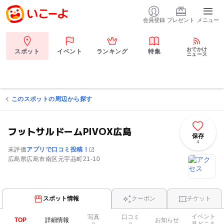
会員登録
プレゼント
メニュー
おでかけ
スポット
イベント
ランキング
特集
ニュース
このスポットの周辺から探す
フットサルドームPIVOX広島
保存
4
未評価
アプリで口コミ投稿！
広島県広島市南区元宇品町21-10
スポット情報
クーポン
チケット
イベント
写真
口コミ
TOP
詳細情報
お知らせ
見どころ