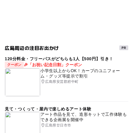
駐車場詳細
GW(ゴールデンウィーク)2027
シルバーウィーク2026
利用者は無料です
運動・体を動かす
雨でも楽しめる
冬休み2025-2026
広島周辺の注目お出かけ
120分料金・フリーパスがどちらも1人【500円】引き！
🎉「お祝い記念日割」クーポン
クーポン
小学生以上からOK！カープのユニフォー
ム・グッズ等提示で割引
広島県安芸郡府中町
見て・つくって・屋内で楽しめるアート体験
アート作品を見て、造形キットで工作体験も
できる企画展を開催中
広島県廿日市市