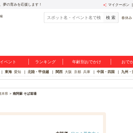
、夢の育みを応援します！
マイクーポン
春休み
イベント
ランキング
年齢別おでかけ
おで
東海
愛知
北陸・甲信越
関西
大阪
京都
兵庫
中国・四国
九州・
熊本県
南阿蘇 そば道場