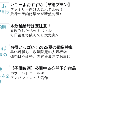
いこーよおすすめ【早割プラン】
ファミリー向け人気ホテルも！
旅行の予約は早めが断然お得♪
水分補給時は要注意！
直飲みしたペットボトル、
何日後まで飲んでも大丈夫？
お得いっぱい！2026夏の福袋特集
早い者勝ち！数量限定の人気福袋
発売日や価格、内容を最速でお届け
【子供映画】公開中＆公開予定作品
パウ・パトロールや
アンパンマンの人気作