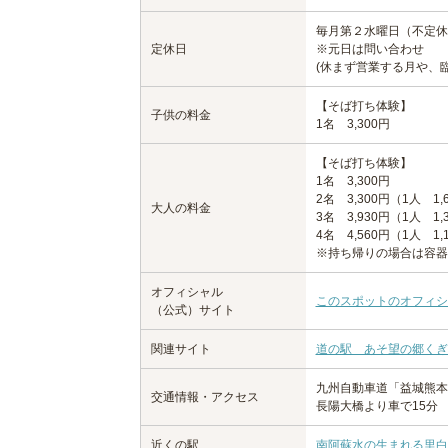
毎月第２水曜日（不定休
定休日
※元日は問い合わせ
(休まず営業する月や、
【そば打ち体験】
子供の料金
1名 3,300円
【そば打ち体験】
1名 3,300円
2名 3,300円（1人 1,
大人の料金
3名 3,930円（1人 1,
4名 4,560円（1人 1,
※持ち帰りの場合は容器
オフィシャル
このスポットのオフィシ
（公式）サイト
関連サイト
道の駅 あそ望の郷くぎ
九州自動車道「益城熊
交通情報・アクセス
長陽大橋より車で15分
近くの駅
南阿蘇水の生まれる里白