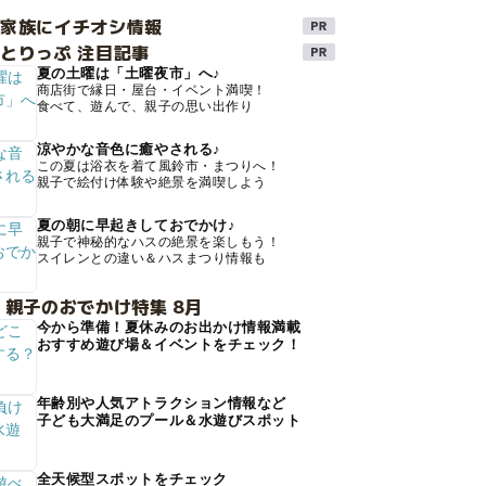
け家族にイチオシ情報
とりっぷ 注目記事
夏の土曜は「土曜夜市」へ♪
商店街で縁日・屋台・イベント満喫！
食べて、遊んで、親子の思い出作り
涼やかな音色に癒やされる♪
この夏は浴衣を着て風鈴市・まつりへ！
親子で絵付け体験や絶景を満喫しよう
夏の朝に早起きしておでかけ♪
親子で神秘的なハスの絶景を楽しもう！
スイレンとの違い＆ハスまつり情報も
 親子のおでかけ特集 8月
今から準備！夏休みのお出かけ情報満載
おすすめ遊び場＆イベントをチェック！
年齢別や人気アトラクション情報など
子ども大満足のプール＆水遊びスポット
全天候型スポットをチェック