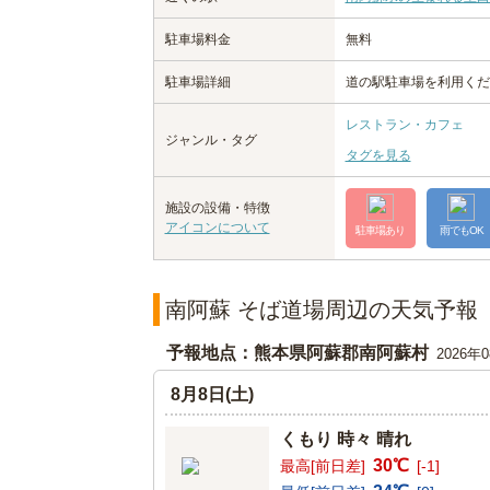
駐車場料金
無料
駐車場詳細
道の駅駐車場を利用くだ
レストラン・カフェ
ジャンル・タグ
タグを見る
施設の設備・特徴
アイコンについて
駐車場あり
雨でもOK
南阿蘇 そば道場周辺の天気予報
予報地点：熊本県阿蘇郡南阿蘇村
2026年
8月8日(土)
くもり 時々 晴れ
30℃
最高[前日差]
[-1]