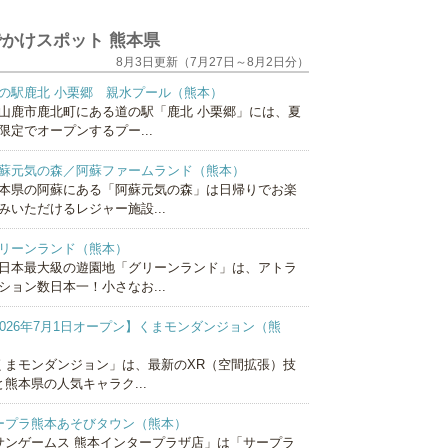
かけスポット 熊本県
8月3日更新（7月27日～8月2日分）
の駅鹿北 小栗郷 親水プール（熊本）
山鹿市鹿北町にある道の駅「鹿北 小栗郷」には、夏
限定でオープンするプー...
蘇元気の森／阿蘇ファームランド（熊本）
本県の阿蘇にある「阿蘇元気の森」は日帰りでお楽
みいただけるレジャー施設...
リーンランド（熊本）
日本最大級の遊園地「グリーンランド」は、アトラ
ション数日本一！小さなお...
2026年7月1日オープン】くまモンダンジョン（熊
）
くまモンダンジョン」は、最新のXR（空間拡張）技
と熊本県の人気キャラク...
ープラ熊本あそびタウン（熊本）
サンゲームス 熊本インタープラザ店」は「サープラ