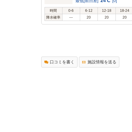
24℃
最低[前日差]
[0]
時間
0-6
6-12
12-18
18-24
降水確率
---
20
20
20
口コミを書く
施設情報を送る