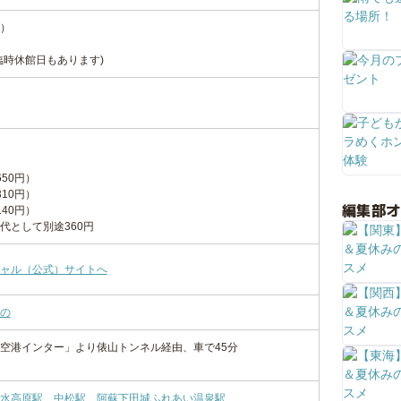
）
臨時休館日もあります)
650円）
310円）
編集部
140円）
代として別途360円
ャル（公式）サイトへ
の
本空港インター」より俵山トンネル経由、車で45分
水高原駅
、
中松駅
、
阿蘇下田城ふれあい温泉駅