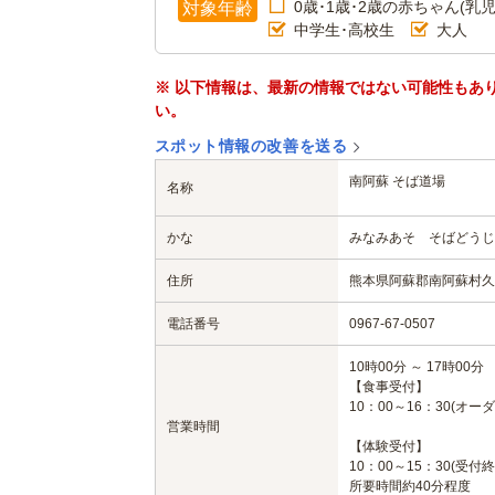
0歳･1歳･2歳の赤ちゃん(乳児
対象年齢
中学生･高校生
大人
※ 以下情報は、最新の情報ではない可能性もあ
い。
スポット情報の改善を送る
南阿蘇 そば道場
名称
かな
みなみあそ そばどうじ
住所
熊本県阿蘇郡南阿蘇村久石
電話番号
0967-67-0507
10時00分 ～ 17時00分
【食事受付】
10：00～16：30(オー
営業時間
【体験受付】
10：00～15：30(受付終
所要時間約40分程度