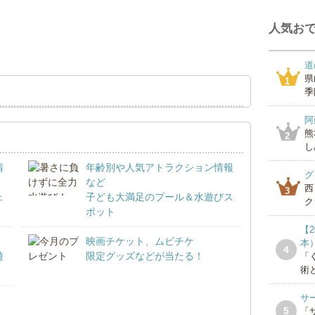
人気おで
道
県
1
季
阿
熊
2
し
情
年齢別や人気アトラクション情報
グ
など
西
3
ェ
子ども大満足のプール＆水遊びス
ク
ポット
【
映画チケット、ムビチケ
本
4
遊
限定グッズなどが当たる！
「
術
サ
5
「