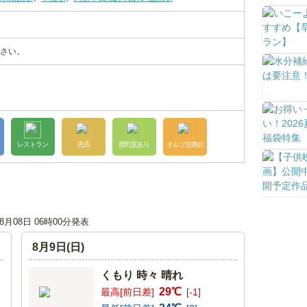
さい。
レストラン
売店
授乳室あり
オムツ交換台
08月08日 06時00分発表
8月9日(日)
くもり 時々 晴れ
29℃
最高[前日差]
[-1]