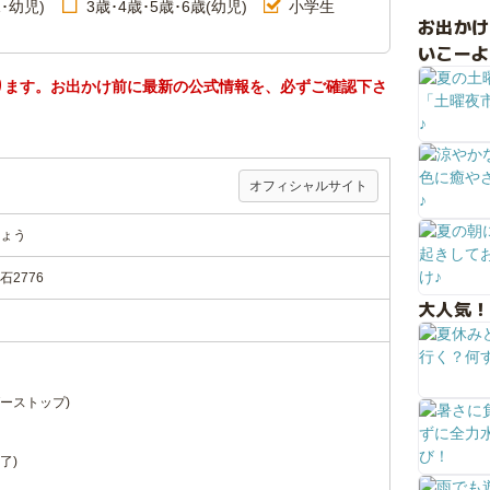
･幼児)
3歳･4歳･5歳･6歳(幼児)
小学生
お出か
いこーよ
ります。お出かけ前に最新の公式情報を、必ずご確認下さ
オフィシャルサイト
ょう
2776
大人気！
ダーストップ)
了)