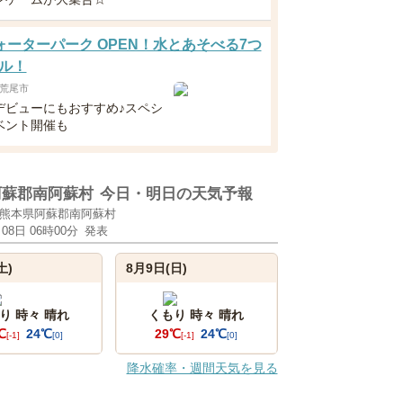
 ウォーターパーク OPEN！水とあそべる7つ
ル！
荒尾市
デビューにもおすすめ♪スペシ
ベント開催も
阿蘇郡南阿蘇村
今日・明日の天気予報
熊本県阿蘇郡南阿蘇村
月08日 06時00分
発表
土)
8月9日(日)
り 時々 晴れ
くもり 時々 晴れ
℃
24℃
29℃
24℃
[-1]
[0]
[-1]
[0]
降水確率・週間天気を見る