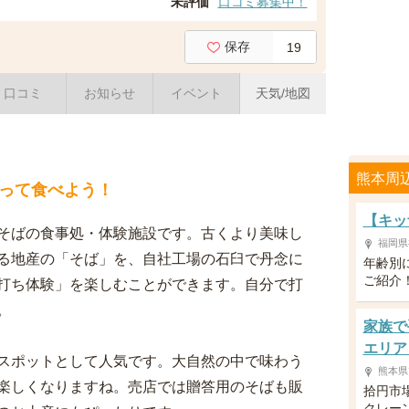
未評価
口コミ募集中！
保存
19
口コミ
お知らせ
イベント
天気/地図
熊本周
って食べよう！
【キッ
そばの食事処・体験施設です。古くより美味し
福岡県
る地産の「そば」を、自社工場の石臼で丹念に
年齢別
ご紹介
打ち体験」を楽しむことができます。自分で打
。
家族で
エリア
スポットとして人気です。大自然の中で味わう
熊本県
楽しくなりますね。売店では贈答用のそばも販
拾円市
クレー