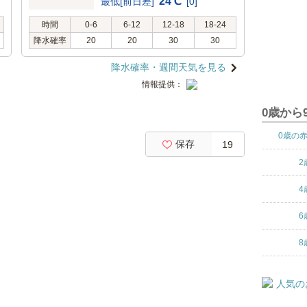
24℃
最低[前日差]
[0]
時間
0-6
6-12
12-18
18-24
降水確率
20
20
30
30
降水確率・週間天気を見る
情報提供：
0歳から
0歳の
保存
19
2
4
6
8