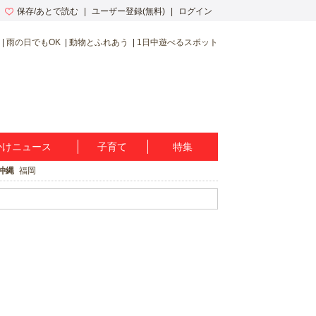
保存/あとで読む
ユーザー登録(無料)
ログイン
雨の日でもOK
動物とふれあう
1日中遊べるスポット
かけニュース
子育て
特集
沖縄
福岡