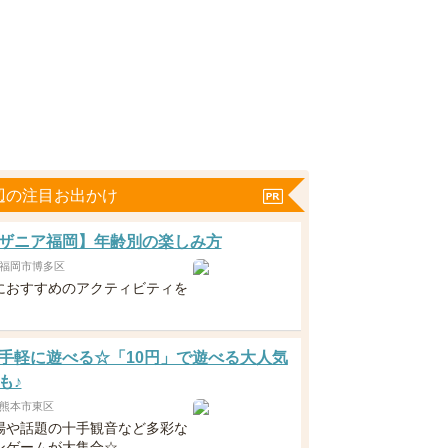
辺の注目お出かけ
ザニア福岡】年齢別の楽しみ方
福岡市博多区
におすすめのアクティビティを
！
手軽に遊べる☆「10円」で遊べる大人気
も♪
熊本市東区
場や話題の十手観音など多彩な
ンゲームが大集合☆