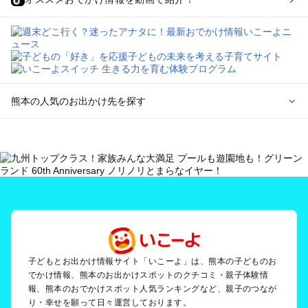
熊本の人気のお出かけ先を探す
熊本のエリアからプール子ども連れのお出かけスポット
を探す
熊本市周辺のプールお出かけ
玉名・山鹿・菊池のプールお出かけ
阿蘇のプールお出かけ
天草のプールお出かけ
人吉・球磨のプールお出かけ
八代・水俣・湯の児のプールお出かけ
黒川・杖立のプールお出かけ
子どもとお出かけ情報サイト「いこーよ」は、熊本の子どものお
でかけ情報、熊本のお出かけスポットのクチコミ・親子体験情
報、熊本のおでかけスポット人気ランキングなど、親子のつなが
熊本の定番お出かけスポット
り・幸せを願って日々運営しております。