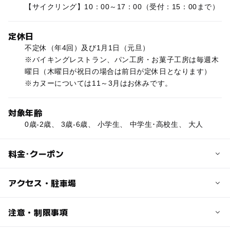
【サイクリング】10：00～17：00（受付：15：00まで）
定休日
不定休（年4回）及び1月1日（元旦）
※バイキングレストラン、パン工房・お菓子工房は毎週木
曜日（木曜日が祝日の場合は前日が定休日となります）
※カヌーについては11～3月はお休みです。
対象年齢
0歳-2歳、 3歳-6歳、 小学生、 中学生･高校生、 大人
料金･クーポン
子供の料金
アクセス・駐車場
温泉：小学生280円、幼児無料
サイクリング：2時間260円（補助輪付あり）
交通アクセス
注意・制限事項
【車利用の場合】