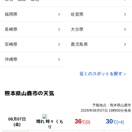
福岡県
佐賀県
長崎県
大分県
宮崎県
鹿児島県
沖縄県
近くのスポットを探す
熊本県山鹿市の天気
予報地点：熊本県山鹿市
2026年08月07日 18時00分発表
08月07日
36
30
晴れ 時々 くも
℃
[0]
℃
[+4]
(金)
り