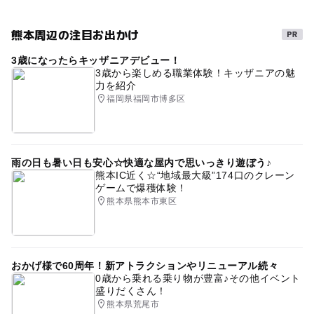
日帰り入浴
GW(ゴールデンウィーク)2024
熊本周辺の注目お出かけ
午後から遊べる
アウトドア
一日楽しめる
3歳になったらキッザニアデビュー！
GW2024
夏休み2026
ゴールデンウィーク
3歳から楽しめる職業体験！キッザニアの魅
力を紹介
打たせ湯
露天風呂
大浴場
春休み2027
運動
福岡県福岡市博多区
ウォーキング
アイス工房
農園レストラン
サイクリング
貸切風呂
カヌー体験
パン工房
雨の日も暑い日も安心☆快適な屋内で思いっきり遊ぼう♪
暑い日でもOK
日帰り温泉
桜並木
宿泊
熊本IC近く☆“地域最大級”174口のクレーン
ゲームで爆穫体験！
産直野菜
涼しい
自然体験
冬休み2025-2026
熊本県熊本市東区
桜
バイキングレストラン
桜お花見2027
GW
アイス
秋のお出かけ2026
熊本県の自然体験
おかげ様で60周年！新アトラクションやリニューアル続々
外遊び
温泉のある道の駅
ゴールデンウイーク2024
0歳から乗れる乗り物が豊富♪その他イベント
盛りだくさん！
水風呂
川下り
ピザ作り体験
熊本県荒尾市