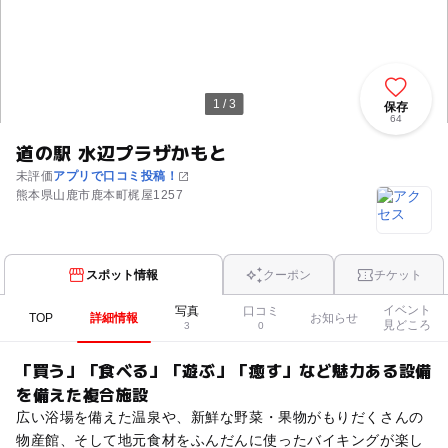
1 / 3
保存
64
道の駅 水辺プラザかもと
未評価
アプリで口コミ投稿！
熊本県山鹿市鹿本町梶屋1257
スポット情報
クーポン
チケット
イベント
写真
口コミ
TOP
詳細情報
お知らせ
見どころ
3
0
「買う」「食べる」「遊ぶ」「癒す」など魅力ある設備
を備えた複合施設
広い浴場を備えた温泉や、新鮮な野菜・果物がもりだくさんの
物産館、そして地元食材をふんだんに使ったバイキングが楽し