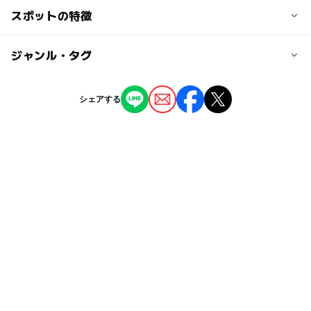
大人の料金
福岡市内から車で…90分（高速） 菊水ICから車で…25
スポットの特徴
日帰り温泉（露天風呂、サウナ付き）
温泉：大人500円
分
貸切風呂
カヌー体験：１艇 60分 640円
熊本市内から車で…50分 植木ICから車で…15分
◯
ー
駐車場あり
ジャンル・タグ
駅から近い
サイクリング：2時間 390円
※福岡方面の方は菊水ICをご利用下さい。
【バス利用の場合】
山鹿バスセンター発になります
◯
ー
授乳室あり
託児所
ジャンル
シェアする
自然体験・アクティビティ
温泉・銭湯
ショッピング
ー
◯
雨でもOK
ベビーカーOK
駐車可能台数
レストラン・カフェ
道の駅
280台
ー
◯
食事持込OK
レストラン
駐車場料金
タグ
◯
◯
売店
オムツ交換台
無料
入浴料が安い
川遊び2026
温泉がある宿泊施設
ハーブ湯
水遊び2026
運動・体を動かす
公園あり
2024年夏休み特集
日帰り
パン屋さん
夏休み2024
貸切家族風呂
バイキング
駐車場無料
カヌー
パン
GW(ゴールデンウィーク)2027