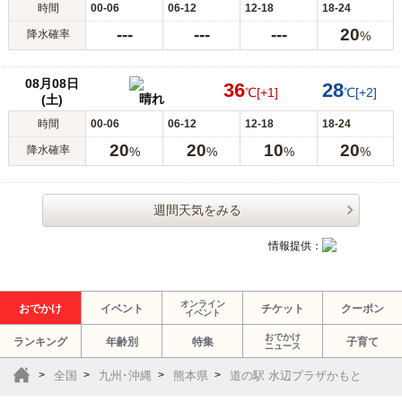
時間
00-06
06-12
12-18
18-24
---
---
---
20
降水確率
%
08月08日
36
28
℃
[+1]
℃
[+2]
晴れ
(土)
時間
00-06
06-12
12-18
18-24
20
20
10
20
降水確率
%
%
%
%
週間天気をみる
情報提供：
オンライン
おでかけ
イベント
チケット
クーポン
イベント
おでかけ
ランキング
年齢別
特集
子育て
ニュース
全国
九州･沖縄
熊本県
道の駅 水辺プラザかもと