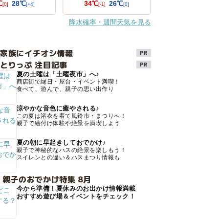
℃
28℃
34℃
26℃
[0]
[+4]
[-1]
[0]
降水確率・週間天気を見る
け家族にイチオシ情報
とりっぷ 注目記事
夏の土曜は「土曜夜市」へ♪
商店街で縁日・屋台・イベント満喫！
食べて、遊んで、親子の思い出作り
涼やかな音色に癒やされる♪
この夏は浴衣を着て風鈴市・まつりへ！
親子で絵付け体験や絶景を満喫しよう
夏の朝に早起きしておでかけ♪
親子で神秘的なハスの絶景を楽しもう！
スイレンとの違い＆ハスまつり情報も
 親子のおでかけ特集 8月
今から準備！夏休みのお出かけ情報満載
おすすめ遊び場＆イベントをチェック！