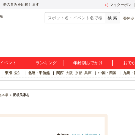
、夢の育みを応援します！
マイクーポン
春休み
イベント
ランキング
年齢別おでかけ
おで
東海
愛知
北陸・甲信越
関西
大阪
京都
兵庫
中国・四国
九州・
熊本県
肥後民家村