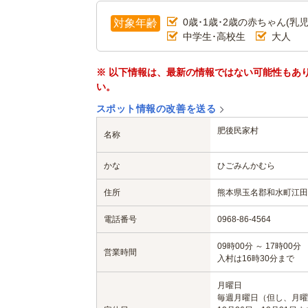
0歳･1歳･2歳の赤ちゃん(乳児
対象年齢
中学生･高校生
大人
※ 以下情報は、最新の情報ではない可能性もあ
い。
スポット情報の改善を送る
肥後民家村
名称
かな
ひごみんかむら
住所
熊本県玉名郡和水町江田3
電話番号
0968-86-4564
09時00分 ～ 17時00分
営業時間
入村は16時30分まで
月曜日
毎週月曜日（但し、月曜