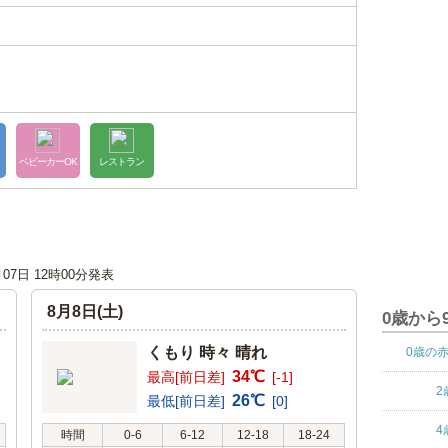
ベビーカーOK
レストラン
月07日 12時00分発表
8月8日(土)
0歳から
くもり 時々 晴れ
0歳の
34℃
最高[前日差]
[-1]
2
26℃
最低[前日差]
[0]
4
時間
0-6
6-12
12-18
18-24