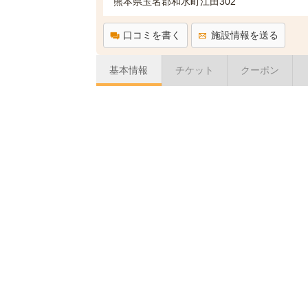
熊本県玉名郡和水町江田302
口コミを書く
施設情報を送る
基本情報
チケット
クーポン