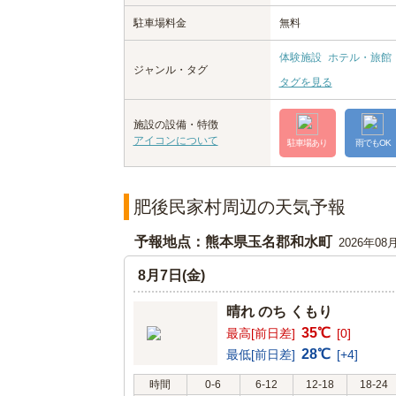
駐車場料金
無料
体験施設
ホテル・旅館
ジャンル・タグ
タグを見る
施設の設備・特徴
アイコンについて
駐車場あり
雨でもOK
肥後民家村周辺の天気予報
予報地点：熊本県玉名郡和水町
2026年08
8月7日(金)
晴れ のち くもり
35℃
最高[前日差]
[0]
28℃
最低[前日差]
[+4]
時間
0-6
6-12
12-18
18-24