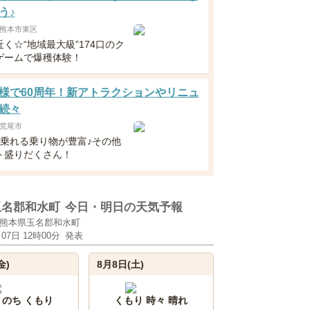
う♪
熊本市東区
近く☆“地域最大級”174口のク
ゲームで爆穫体験！
様で60周年！新アトラクションやリニュ
続々
荒尾市
ら乗れる乗り物が豊富♪その他
ト盛りだくさん！
玉名郡和水町
今日・明日の天気予報
熊本県玉名郡和水町
月07日 12時00分
発表
金)
8月8日(土)
 のち くもり
くもり 時々 晴れ