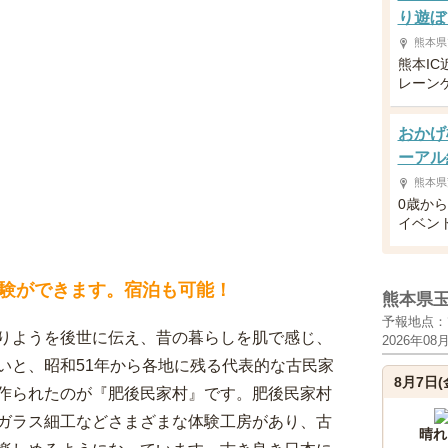
り遊ぼ
熊本県
熊本IC
レーン
おかげ
ーアル
熊本県
0歳か
イベン
験ができます。宿泊も可能！
熊本県
予報地点：
りようを後世に伝え、昔の暮らしを肌で感じ、
2026年08
いと、昭和51年から各地に残る代表的な古民家
8月7日(
作られたのが『肥後民家村』です。肥後民家村
ガラス細工などさまざまな体験工房があり、古
晴れ