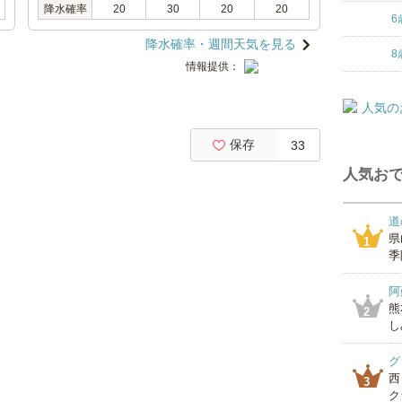
降水確率
20
30
20
20
6
降水確率・週間天気を見る
8
情報提供：
保存
33
人気おで
道
県
1
季
阿
熊
2
し
グ
西
3
ク