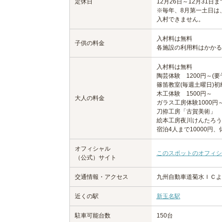
定休日
12月26日～12月31
※毎年、8月第一土日は
入村できません。
入村料は無料
子供の料金
各施設の利用料はかかる
入村料は無料
陶芸体験 1200円～(要
篠笛教室(毎週土曜日)初級
木工体験 1500円～
大人の料金
ガラス工房体験1000円
刀拵工房「古賀美術」 1
絵本工房夜川けんたろう 
宿泊4人まで10000円、
オフィシャル
このスポットのオフィシ
（公式）サイト
交通情報・アクセス
九州自動車道菊水ＩＣよ
近くの駅
新玉名駅
駐車可能台数
150台