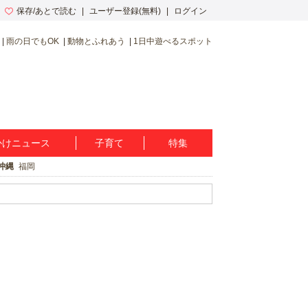
保存/あとで読む
ユーザー登録(無料)
ログイン
雨の日でもOK
動物とふれあう
1日中遊べるスポット
かけニュース
子育て
特集
沖縄
福岡