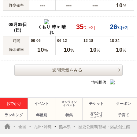
---
---
---
10
降水確率
%
08月09日
35
26
くもり 時々 晴
℃
[+2]
℃
[+2]
(日)
れ
時間
00-06
06-12
12-18
18-24
10
10
10
10
降水確率
%
%
%
%
週間天気をみる
情報提供：
オンライン
おでかけ
イベント
チケット
クーポン
イベント
おでかけ
ランキング
年齢別
特集
子育て
ニュース
全国
九州･沖縄
熊本県
歴史公園鞠智城・温故創生館