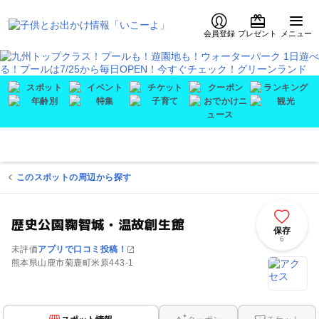
会員登録
プレゼント
メニュー
このスポットの周辺から探す
歴史公園鞠智城・温故創生館
保存
6
未評価
アプリで口コミ投稿！
熊本県山鹿市菊鹿町米原443-1