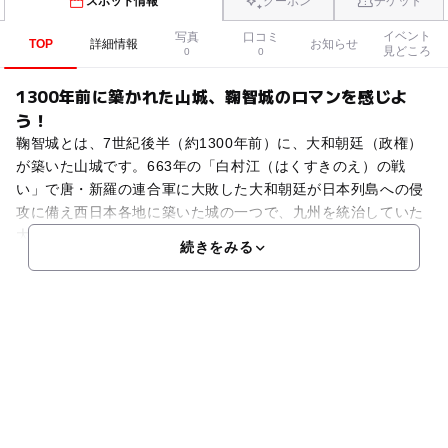
スポット情報
クーポン
チケット
イベント
写真
口コミ
TOP
詳細情報
お知らせ
見どころ
0
0
1300年前に築かれた山城、鞠智城のロマンを感じよ
う！
鞠智城とは、7世紀後半（約1300年前）に、大和朝廷（政権）
が築いた山城です。663年の「白村江（はくすきのえ）の戦
い」で唐・新羅の連合軍に大敗した大和朝廷が日本列島への侵
攻に備え西日本各地に築いた城の一つで、九州を統治していた
大宰府やそれを守るための大野城・基肄（きい）城に武器
続きをみる