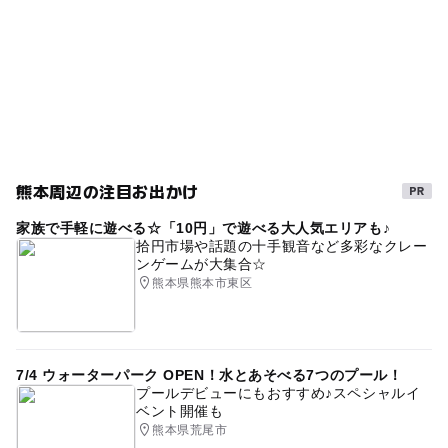
シルバーウィーク2026
無料施設
午後から遊べる
夏休み・自由研究2026
自然体験
春休み2027
駐車場あり
熊本周辺の注目お出かけ
家族で手軽に遊べる☆「10円」で遊べる大人気エリアも♪
拾円市場や話題の十手観音など多彩なクレー
ンゲームが大集合☆
熊本県熊本市東区
7/4 ウォーターパーク OPEN！水とあそべる7つのプール！
プールデビューにもおすすめ♪スペシャルイ
ベント開催も
熊本県荒尾市