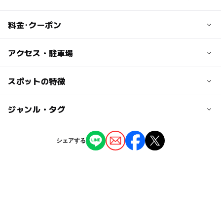
料金･クーポン
子供の料金
アクセス・駐車場
無料
交通アクセス
スポットの特徴
大人の料金
熊本空港より車で約40分
無料
植木I.C.より車で約20分
ー
ー
駐車場あり
ジャンル・タグ
駅から近い
菊水I.C.より車で約45分
交通センターよりバスで約60分、菊池プラザ下車。→タク
ー
ー
授乳室あり
託児所
ジャンル
シーで約5分
シェアする
県立装飾古墳館より車で … 約20分
観光
◯
ー
雨でもOK
ベビーカーOK
タグ
ー
ー
食事持込OK
レストラン
外遊び
歴史体験
熊本県の歴史・知識体験スポット
ー
ー
売店
オムツ交換台
寒くても楽しめる
秋のお出かけ2026