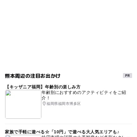
熊本
カラオケルーム
春休み2027
かけ流し温泉
◯
ー
売店
オムツ交換台
冬休み2025-2026
GW2016
露天風呂
GW
天然温泉
GW(ゴールデンウィーク)2016
雨の日でもOK
グラウンドゴルフ
GW(ゴールデンウィーク)2015
雨でも遊べる
日帰り温泉
雨でも楽しめる
源泉かけ流し
食事処
三連休
GW(ゴールデンウィーク)2027
日帰り入浴
熊本周辺の注目お出かけ
雨の日おでかけ
gw2015
日帰り
【キッザニア福岡】年齢別の楽しみ方
ゴールデンウィーク2016
単純温泉
年齢別におすすめのアクティビティをご紹
介！
秋のお出かけ2026
日帰り利用OK
掛け流し
福岡県福岡市博多区
サウナあり
シルバーウィーク2026
冬のお出かけ
室内
家族で手軽に遊べる☆「10円」で遊べる大人気エリアも♪