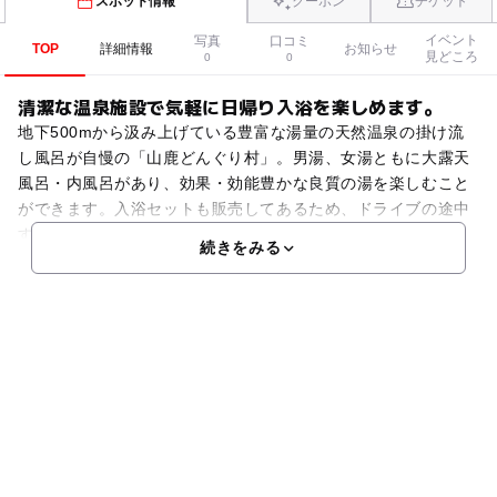
スポット情報
クーポン
チケット
イベント
写真
口コミ
TOP
詳細情報
お知らせ
見どころ
0
0
清潔な温泉施設で気軽に日帰り入浴を楽しめます。
地下500mから汲み上げている豊富な湯量の天然温泉の掛け流
し風呂が自慢の「山鹿どんぐり村」。男湯、女湯ともに大露天
風呂・内風呂があり、効果・効能豊かな良質の湯を楽しむこと
ができます。入浴セットも販売してあるため、ドライブの途中
すぐに立ち寄ることも可能です。施設内には休憩所や食事処
続きをみる