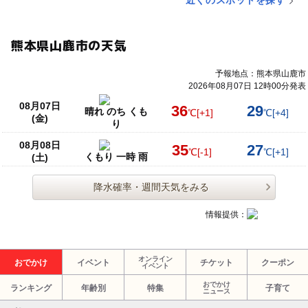
近くのスポットを探す
熊本県山鹿市の天気
予報地点：熊本県山鹿市
2026年08月07日 12時00分発表
08月07日
36
29
晴れ のち くも
℃
[+1]
℃
[+4]
(金)
り
08月08日
35
27
℃
[-1]
℃
[+1]
くもり 一時 雨
(土)
降水確率・週間天気をみる
情報提供：
オンライン
おでかけ
イベント
チケット
クーポン
イベント
おでかけ
ランキング
年齢別
特集
子育て
ニュース