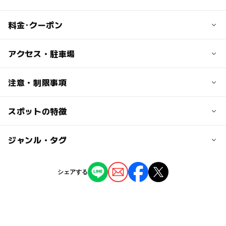
料金･クーポン
子供の料金
アクセス・駐車場
【入浴券】子ども350円、幼児110円（子ども回数券10枚2
800円）
交通アクセス
注意・制限事項
車で
大人の料金
■南関インターより車で約30分
スポットの特徴
日帰り温泉
【入浴券】500円（回数券10枚4000円）
■菊水インターより車で20分
単純温泉
■植木インターより車で約25分
天然温泉
◯
ー
駐車場あり
ジャンル・タグ
駅から近い
■菊池市内より車で約25分
源泉かけ流し
露天風呂
ー
ー
授乳室あり
託児所
ジャンル
サウナあり
シェアする
温泉・銭湯
◯
ー
雨でもOK
ベビーカーOK
タグ
◯
◯
食事持込OK
レストラン