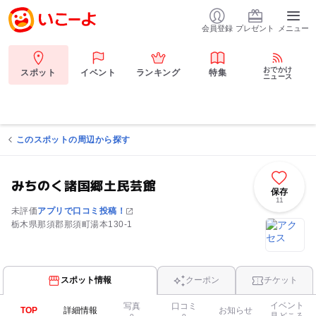
会員登録
プレゼント
メニュー
おでかけ
スポット
イベント
ランキング
特集
ニュース
このスポットの周辺から探す
みちのく諸国郷土民芸館
保存
11
未評価
アプリで口コミ投稿！
栃木県那須郡那須町湯本130-1
スポット情報
クーポン
チケット
イベント
写真
口コミ
TOP
詳細情報
お知らせ
見どころ