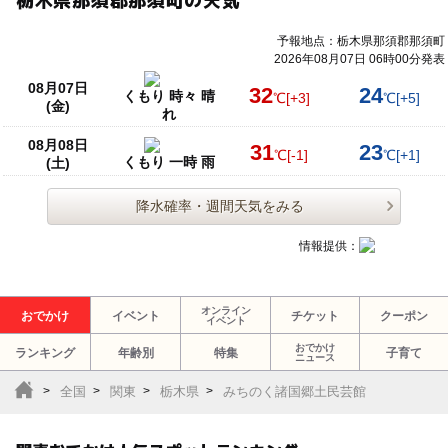
予報地点：栃木県那須郡那須町
2026年08月07日 06時00分発表
08月07日
32
24
くもり 時々 晴
℃
[+3]
℃
[+5]
(金)
れ
08月08日
31
23
℃
[-1]
℃
[+1]
くもり 一時 雨
(土)
降水確率・週間天気をみる
情報提供：
オンライン
おでかけ
イベント
チケット
クーポン
イベント
おでかけ
ランキング
年齢別
特集
子育て
ニュース
全国
関東
栃木県
みちのく諸国郷土民芸館