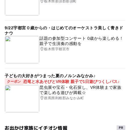
栃木県那須郡那須町
9/22宇都宮０歳からの・はじめてのオーケストラ美しく青きド
ナウ
話題の参加型コンサート 0歳から楽しめる！
親子で生演奏の感動を
栃木県宇都宮市
子どもの大好きがつまった夏のノルンみなかみ♪
恐竜と水あそびとVR体験 親子で1日遊びつくしパス♪
クーポン
昆虫展や宝石・化石探し、VR体験まで家族
で楽しめる遊びが満載☆
群馬県利根郡みなかみ町
お出かけ家族にイチオシ情報