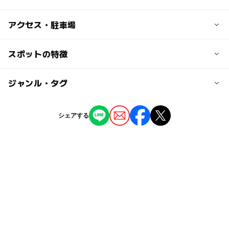
アクセス・駐車場
交通アクセス
スポットの特徴
東北自動車道那須インターより車で約15分
◯
ー
駐車場あり
ジャンル・タグ
駅から近い
駐車場詳細
無料
ー
ー
授乳室あり
託児所
ジャンル
シェアする
体験施設
◯
◯
雨でもOK
ベビーカーOK
タグ
ー
ー
食事持込OK
レストラン
雨の日でもOK
冬休み2025-2026
雨の日おでかけ
◯
ー
売店
オムツ交換台
文化を知る
時代村
工芸体験
午後から遊べる
伝統工芸体験
室内
朝から遊べる
染物体験