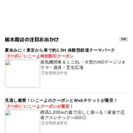
春休み2027
小京都
夏休み2026
ものづくり体験
雨でも楽しめる
郷土玩具
東北自動車道
GW(ゴールデンウィーク)2027
雨でも遊べる
栃木周辺の注目お出かけ
夏休みに！東京から車で約1.5H 体験型鉄道テーマパーク
いこーよ特別割引クーポン
クーポン
蒸気機関車＆ミニSL・大型のHOゲージジオ
ラマ・遊具・芝生広場
群馬県安中市
見逃し厳禁！いこーよのクーポンとWebチケットが最安！
いこーよクーポンが最安！
クーポン
標高1,200mの森で涼しく遊べる！家族で忍
者アスレチックへGO◎
長野県長野市