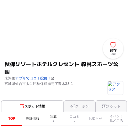
保存
260
秋保リゾートホテルクレセント 森林スポーツ公
園
未評価
アプリで口コミ投稿！
宮城県仙台市太白区秋保町湯元字青木33-1
スポット情報
クーポン
チケット
イベント
写真
口コミ
TOP
詳細情報
お知らせ
見どころ
1
0