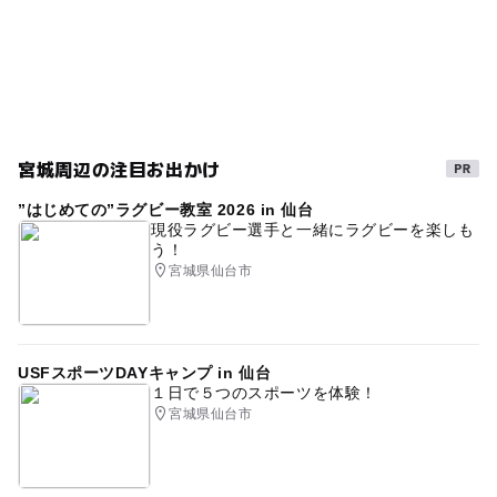
駐車場料金
BBQのできる公園
ゴルフ
GW
朝から遊べる
無料
温水シャワーあり
デイキャンプ
アスレチックができるバーベキュー場
春休み2027
キャンプのできる公園
アスレチックがあるキャンプ場
宮城周辺の注目お出かけ
キャンピングカーok
自然豊か
”はじめての”ラグビー教室 2026 in 仙台
サイクリングコース有りのキャンプ場
水洗トイレ
現役ラグビー選手と一緒にラグビーを楽しも
う！
冬休み2025-2026
駐車場有り
体育館
宮城県仙台市
午後から遊べる
宿泊施設があるバーベキュー場
シルバーウィーク2026
冬のお出かけ
USFスポーツDAYキャンプ in 仙台
レストラン有り
山間・林間・高原にある
１日で５つのスポーツを体験！
宮城県仙台市
星がきれいなキャンプ場
ファミリーゴルフ
バーベキュー(BBQ)
車横づけができるサイト有