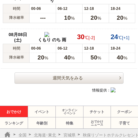
り
時間
00-06
06-12
12-18
18-24
---
10
20
20
降水確率
%
%
%
08月08日
30
24
℃
[-2]
℃
[+1]
くもり のち 雨
(土)
時間
00-06
06-12
12-18
18-24
20
40
50
40
降水確率
%
%
%
%
週間天気をみる
情報提供：
オンライン
おでかけ
イベント
チケット
クーポン
イベント
おでかけ
ランキング
年齢別
特集
子育て
ニュース
全国
北海道･東北
宮城県
秋保リゾートホテルクレセント