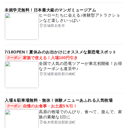
運動・体を動かす
秋のお出かけ2026
穴場
未就学児無料！日本最大級のマンガミュージアム
アウトドア
GW(ゴールデンウィーク)2027
キャンプ
ヒーローたちに会える♪体験型アトラクショ
ンなど楽しさいっぱい
オートキャンプ場
売店
水洗トイレのあるキャンプ場
宮城県石巻市
自然あふれる施設
自販機有り
バーベキューガーデン
公園併設
アウトドア施設
遊具
7/18OPEN！夏休みのお出かけにオススメな新恐竜スポット
高原にあるキャンプ場
レストランあり
家族で使える！入場100円引き
クーポン
サイクリングコース有り
キャンプ情報
高原にある
全国で人気の恐竜ツアーが東北初開催！お得
なクーポンも進呈中♪
グラウンド
自然体験
足湯
宮城県柴田郡川崎町
温水シャワーのあるキャンプ場
ゴールデンウィーク
フリーサイトのあるキャンプ場
運動
ドライブ
入場＆駐車場無料・無休！体験メニューあふれる人気牧場
トランポリン
オートキャンプ
外遊び
自慢のお食事・お土産5％引！
クーポン
高原の牧場でのんびり、食べて、遊んで、家
手ぶらでOK
族の素敵な1日に
栃木県那須郡那須町