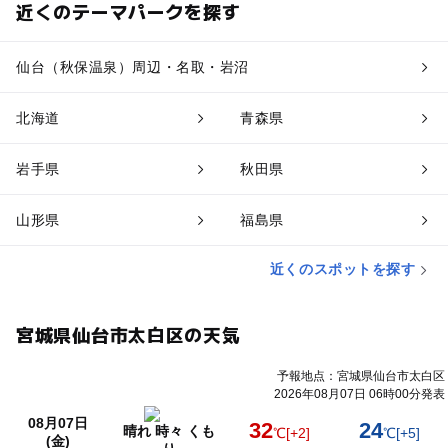
近くのテーマパークを探す
仙台（秋保温泉）周辺・名取・岩沼
北海道
青森県
岩手県
秋田県
山形県
福島県
近くのスポットを探す
宮城県仙台市太白区の天気
予報地点：宮城県仙台市太白区
2026年08月07日 06時00分発表
08月07日
32
24
晴れ 時々 くも
℃
[+2]
℃
[+5]
(金)