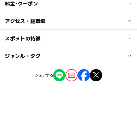
料金･クーポン
子供の料金
アクセス・駐車場
入園料 4歳～小学生200円
※その他施設、設備によって異なります。
交通アクセス
スポットの特徴
【電車の場合】
大人の料金
JR仙台駅→宮城交通バススポーツ公園行きで1時間
◯
ー
駐車場あり
ジャンル・タグ
駅から近い
入園料 中学生以上400円
バス停：スポーツ公園下車、徒歩5分
※シニア65歳以上は200円
【車の場合】
ー
ー
授乳室あり
託児所
ジャンル
※その他施設、設備によって異なります。
東北道仙台南ICから国道286号経由10km15分
シェアする
公園・総合公園
温泉・銭湯
バーベキュー
ー
◯
雨でもOK
ベビーカーOK
近くの駅
キャンプ場
仙台駅
◯
◯
食事持込OK
レストラン
タグ
駐車可能台数
◯
◯
売店
オムツ交換台
デイキャンプのあるキャンプ場
芋煮会
パターゴルフ
200台
夏休み2026
公園でバーベキュー場
温水シャワー