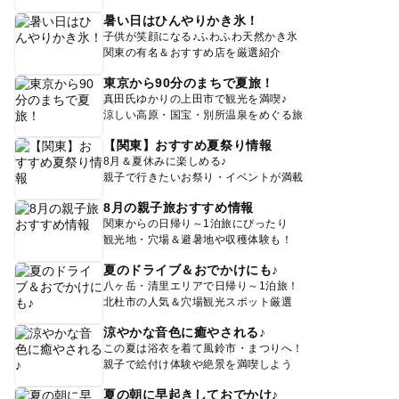
暑い日はひんやりかき氷！
子供が笑顔になる♪ふわふわ天然かき氷
関東の有名＆おすすめ店を厳選紹介
東京から90分のまちで夏旅！
真田氏ゆかりの上田市で観光を満喫♪
涼しい高原・国宝・別所温泉をめぐる旅
【関東】おすすめ夏祭り情報
8月＆夏休みに楽しめる♪
親子で行きたいお祭り・イベントが満載
8月の親子旅おすすめ情報
関東からの日帰り～1泊旅にぴったり
観光地・穴場＆避暑地や収穫体験も！
夏のドライブ＆おでかけにも♪
八ヶ岳・清里エリアで日帰り～1泊旅！
北杜市の人気＆穴場観光スポット厳選
涼やかな音色に癒やされる♪
この夏は浴衣を着て風鈴市・まつりへ！
親子で絵付け体験や絶景を満喫しよう
夏の朝に早起きしておでかけ♪