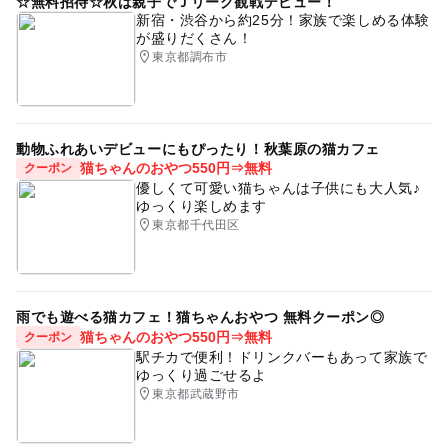
☆無料招待☆秋は親子でＪリーグ観戦デビュー！
雨でも遊べる
親子イベント
飲食OK
新宿・渋谷から約25分！家族で楽しめる体験
が盛りだくさん！
GW(ゴールデンウィーク)2015
東京都調布市
動物ふれあいデビューにもぴったり！秋葉原の猫カフェ
猫ちゃんのおやつ550円⇒無料
クーポン
優しくて可愛い猫ちゃんは子供にも大人気♪
ゆっくり楽しめます
東京都千代田区
雨でも遊べる猫カフェ！猫ちゃんおやつ 無料クーポン◎
猫ちゃんのおやつ550円⇒無料
クーポン
駅チカで便利！ドリンクバーもあって家族で
ゆっくり過ごせるよ
東京都武蔵野市