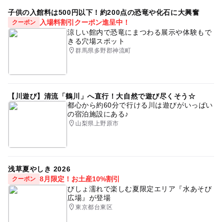
子供の入館料は500円以下！約200点の恐竜や化石に大興奮
入場料割引クーポン進呈中！
クーポン
涼しい館内で恐竜にまつわる展示や体験もで
きる穴場スポット
群馬県多野郡神流町
【川遊び】清流「鶴川」へ直行！大自然で遊び尽くそう☆
都心から約60分で行ける川は遊びがいっぱい
の宿泊施設にある♪
山梨県上野原市
浅草夏やしき 2026
8月限定！お土産10%割引
クーポン
びしょ濡れで楽しむ夏限定エリア『水あそび
広場』が登場
東京都台東区