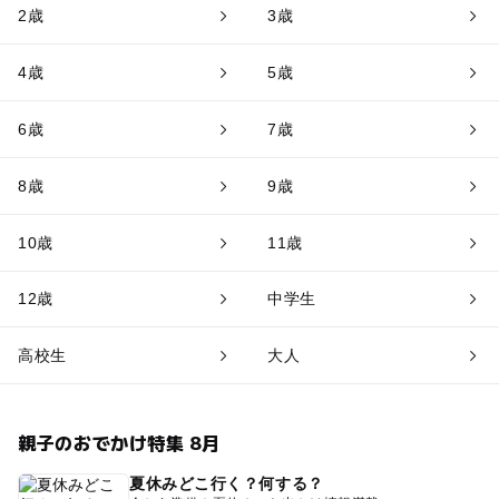
2歳
3歳
4歳
5歳
6歳
7歳
8歳
9歳
10歳
11歳
12歳
中学生
高校生
大人
親子のおでかけ特集 8月
夏休みどこ行く？何する？