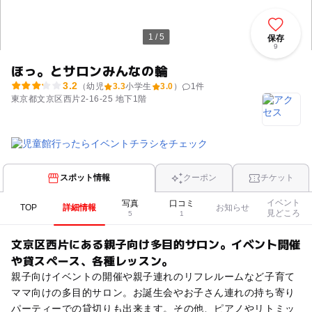
1 / 5
保存
9
ほっ。とサロンみんなの輪
3.2
（幼児
3.3
小学生
3.0
）
1
件
東京都文京区西片2-16-25 地下1階
スポット情報
クーポン
チケット
イベント
写真
口コミ
TOP
詳細情報
お知らせ
見どころ
5
1
文京区西片にある親子向け多目的サロン。イベント開催
や貸スペース、各種レッスン。
親子向けイベントの開催や親子連れのリフレルームなど子育て
ママ向けの多目的サロン。お誕生会やお子さん連れの持ち寄り
パーティーでの貸切りも出来ます。その他、ピアノやリトミッ