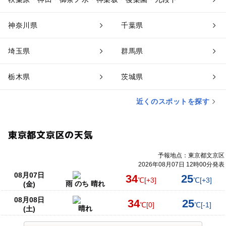
神奈川県
千葉県
埼玉県
群馬県
栃木県
茨城県
近くのスポットを探す
東京都文京区の天気
予報地点：東京都文京区
2026年08月07日 12時00分発表
08月07日
34
25
℃
[+3]
℃
[+3]
雨 のち 晴れ
(金)
08月08日
34
25
℃
[0]
℃
[-1]
晴れ
(土)