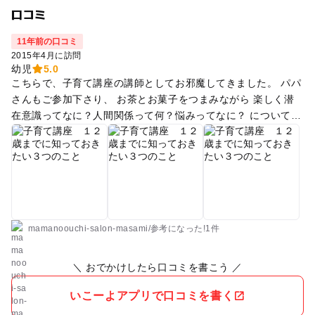
口コミ
11年前の口コミ
2015年4月に訪問
幼児
5.0
こちらで、子育て講座の講師としてお邪魔してきました。 パパ
さんもご参加下さり、 お茶とお菓子をつまみながら 楽しく潜
在意識ってなに？人間関係って何？悩みってなに？ についてお
話してきました。 サロンオーナーがとっても素敵な方で、 ま
たこちらを利用することにしました。
mamanoouchi-salon-masami
/
参考に
なった!
1件
＼ おでかけしたら口コミを書こう ／
いこーよアプリで口コミを書く