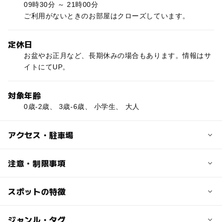
09時30分 ～ 21時00分
ご利用がないときのお部屋はクローズしています。
定休日
お盆やお正月など、長期休みの場合もあります。情報はサ
イトにてUP。
対象年齢
0歳-2歳、 3歳-6歳、 小学生、 大人
アクセス・駐車場
交通アクセス
注意・制限事項
国道17号に面した本郷税務署と水道局の間のマンション地
下。
スポットの特徴
イベント情報や貸しスペースの詳細はサイトにて。ご予約
はサイトよりメールにて受け付け。
近くの駅
ー
◯
駐車場あり
ジャンル・タグ
駅から近い