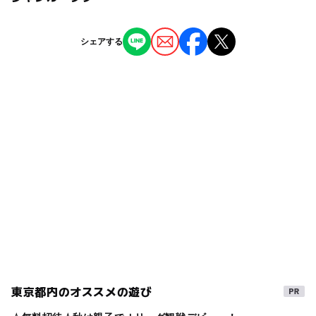
東大前駅
ー
ー
授乳室あり
託児所
ジャンル
シェアする
白山駅
その他
◯
◯
雨でもOK
ベビーカーOK
本駒込駅
タグ
◯
ー
食事持込OK
レストラン
ベビーカーOK
駐輪場あり
午後から遊べる
ー
ー
売店
オムツ交換台
東京メトロ南北線
雨でも楽しめる
gw2015
都営三田線
乳幼児親子向け
屋内なので雨でもOK
GW(ゴールデンウィーク)2027
夜まで遊べる
GW2016
秋のお出かけ2026
GW(ゴールデンウィーク)2016
シルバーウィーク2026
三連休
雨の日でもOK
ゴールデンウィーク2016
東京都内のオススメの遊び
GW
雨の日おでかけ
リトミック
室内