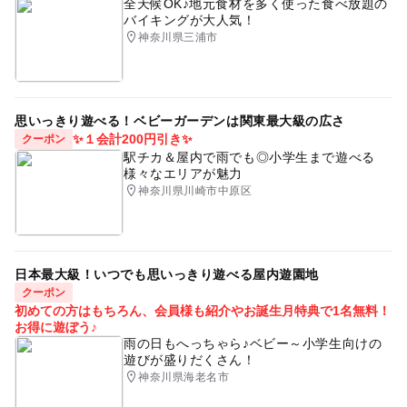
言われませんでした。途中で子どもがトイレに少し長めに行っ
全天候OK♪地元食材を多く使った食べ放題の
バイキングが大人気！
てしまっても特に注意されることはありませんでした。
神奈川県三浦市
思いっきり遊べる！ベビーガーデンは関東最大級の広さ
✨１会計200円引き✨
クーポン
駅チカ＆屋内で雨でも◎小学生まで遊べる
様々なエリアが魅力
神奈川県川崎市中原区
日本最大級！いつでも思いっきり遊べる屋内遊園地
クーポン
初めての方はもちろん、会員様も紹介やお誕生月特典で1名無料！
お得に遊ぼう♪
雨の日もへっちゃら♪ベビー～小学生向けの
遊びが盛りだくさん！
神奈川県海老名市