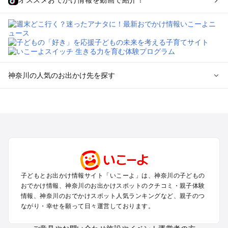
オススメおでかけ情報を動画で紹介！
神奈川の人気のお出かけ先を探す
神奈川のエリアからプール子ども連れのお出かけスポッ
トを探す
横浜・みなとみらい・中華街・ベイエリア・金沢八景のプール
お出かけ
鎌倉・湘南（藤沢・茅ヶ崎・平塚周辺）のプールお出かけ
小田原・熱海・湯河原・真鶴のプールお出かけ
町田・相模原・愛川・上野原のプールお出かけ
子どもとお出かけ情報サイト「いこーよ」は、神奈川の子どもの
新横浜・港北エリア・日吉・青葉台・鶴見のプールお出かけ
おでかけ情報、神奈川のお出かけスポットのクチコミ・親子体験
川崎のプールお出かけ
情報、神奈川のおでかけスポット人気ランキングなど、親子のつ
海老名・厚木のプールお出かけ
ながり・幸せを願って日々運営しております。
三浦半島（横須賀・三浦）のプールお出かけ
箱根（湯本・強羅・小涌谷・仙石原・芦ノ湖）のプールお出か