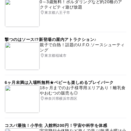
0～3歳無料！ボルダリングなど約20種のア
クティビティ遊び放題
東京都八王子市
撃つのはソース!?新登場の屋内アトラクション♪
親子で白熱！話題のU.F.O.ソースシューティ
ング
東京都稲城市
6ヶ月未満は入場料無料★ベビーも楽しめるプレイパーク
18ヶ月までのお子様専用エリアあり！離乳食
やおむつの販売も◎
神奈川県横浜市西区
コスパ最強！小学生 入館料200円！宇宙や科学を体感
宇宙飛行士体験など遊んで学ぶ!毎週土曜は小