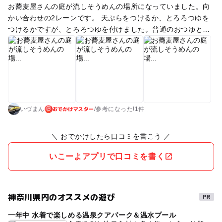
お蕎麦屋さんの庭が流しそうめんの場所になっていました。向
かい合わせの2レーンです。 天ぷらをつけるか、とろろつゆを
つけるかですが、とろろつゆを付けました。普通のおつゆと、
とろろおつゆの二つがあるので、水で薄まりにくく良かったで
す。周りの方は天ぷらを頼む方が多く、皆さん美味しいと言っ
ていました。 最初の10時は1回に16人位が一斉に食べるので、
そのすぐ後に店に入った我々はおおよそ30分くらい待ちます
が、お店の食べるところで待たせていただけるので、涼しくて
良かったです。そこからは食べ終わるごとに並んでいた人が空
おでかけマスター
いたところに入る流れです。 子どもはとても楽しんでいまし
いづまん
/
参考に
なった!
1件
た。大人の方が多めです。一緒に食べていた子どもたちもとて
も楽しそうでした。 他の方々とそうめんを流す方々の呼吸を合
＼ おでかけしたら口コミを書こう ／
わせようとする流れで、和気あいあいとした感じなので良かっ
たです。子どもが少ない分、子どもに優しくしようという雰囲
いこーよアプリで口コミを書く
気でありがたかったです。 ※但し、一番下の方は流しそうめん
の宿命で上の人次第で食べることになります。強制的に食べる
流れになるのでそこは席順の運次第です。 また、写真を撮って
神奈川県内のオススメの遊び
いると怒られるようなことを他のコメントで見ていたので緊張
していましたが、写真を撮りながらも食べていたので特に何も
一年中 水着で楽しめる温泉クアパーク＆温水プール