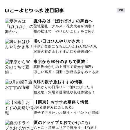
いこーよとりっぷ 注目記事
夏休みは「ばけばけ」の舞台へ
聖地巡礼・グルメ・花火大会を満喫！
夏の松江で「やりたいこと」をご紹介
暑い日はひんやりかき氷！
子供が笑顔になる♪ふわふわ天然かき氷
関東の有名＆おすすめ店を厳選紹介
東京から90分のまちで夏旅！
真田氏ゆかりの上田市で観光を満喫♪
涼しい高原・国宝・別所温泉をめぐる旅
8月の親子旅おすすめ情報
関東からの日帰り～1泊旅にぴったり
観光地・穴場＆避暑地や収穫体験も！
【関東】おすすめ夏祭り情報
8月＆夏休みに楽しめる♪
親子で行きたいお祭り・イベントが満載
夏のドライブ＆おでかけにも♪
八ヶ岳・清里エリアで日帰り～1泊旅！