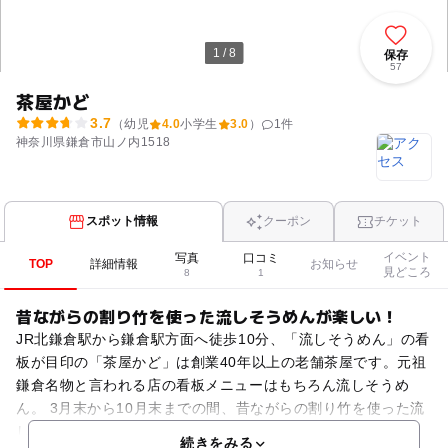
1 / 8
保存
57
茶屋かど
3.7
（幼児
4.0
小学生
3.0
）
1
件
神奈川県鎌倉市山ノ内1518
スポット情報
クーポン
チケット
イベント
写真
口コミ
TOP
詳細情報
お知らせ
見どころ
8
1
昔ながらの割り竹を使った流しそうめんが楽しい！
JR北鎌倉駅から鎌倉駅方面へ徒歩10分、「流しそうめん」の看
板が目印の「茶屋かど」は創業40年以上の老舗茶屋です。元祖
鎌倉名物と言われる店の看板メニューはもちろん流しそうめ
ん。 3月末から10月末までの間、昔ながらの割り竹を使った流
しそうめんが楽しめます。お店の中庭に設置された２
続きをみる