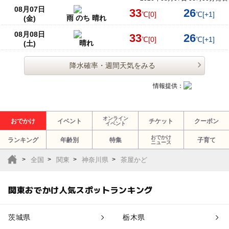
08月07日
33
26
℃
[0]
℃
[+1]
雨 のち 晴れ
(金)
08月08日
33
26
℃
[0]
℃
[+1]
晴れ
(土)
降水確率・週間天気をみる
情報提供：
オンライン
おでかけ
イベント
チケット
クーポン
イベント
おでかけ
ランキング
年齢別
特集
子育て
ニュース
全国
関東
神奈川県
茶屋かど
関東おでかけ人気スポットランキング
茨城県
栃木県