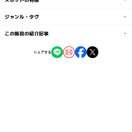
JR横須賀線北鎌倉駅から徒歩約10分
◯
◯
駐車場あり
ジャンル・タグ
駅から近い
近くの駅
北鎌倉駅
ー
ー
授乳室あり
託児所
ジャンル
この施設の紹介記事
レストラン・カフェ
◯
◯
雨でもOK
ベビーカーOK
駐車可能台数
【2025最新】関東の流しそうめん体験スポ
シェアする
2台
ット12選｜食べ放題・常設・ユニーク仕掛け
タグ
も
ー
ー
食事持込OK
レストラン
2025年8月1日
駐車場料金
雨でも楽しめる
本格的
昔ながら
雨の日おでかけ
ー
ー
売店
オムツ交換台
無料
横須賀線(神奈川県)
室内
流しそうめん
夏休み2026
雨の日でもOK
横須賀線
雨でも遊べる
夏