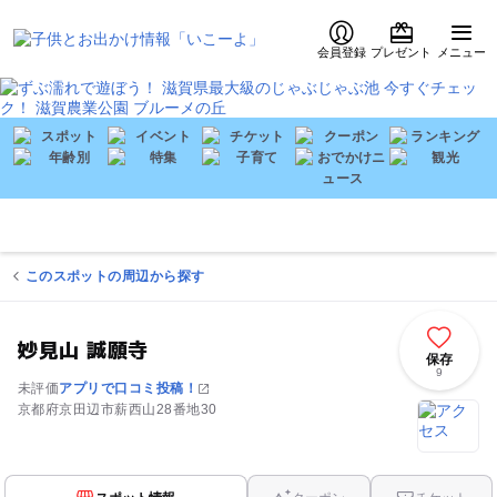
会員登録
プレゼント
メニュー
このスポットの周辺から探す
妙見山 誠願寺
保存
9
未評価
アプリで口コミ投稿！
京都府京田辺市薪西山28番地30