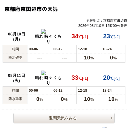
京都府京田辺市の天気
予報地点：京都府京田辺市
2026年08月10日 12時00分発表
08月10日
34
23
晴れ 時々 くも
℃
[-1]
℃
[-2]
(月)
り
時間
00-06
06-12
12-18
18-24
---
---
10
0
降水確率
%
%
08月11日
33
20
晴れ 時々 くも
℃
[-1]
℃
[-3]
(火)
り
時間
00-06
06-12
12-18
18-24
0
0
10
10
降水確率
%
%
%
%
週間天気をみる