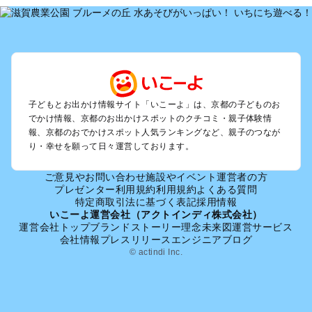
を探す
宇治・京都南部（長岡京・山崎）のプールお出かけ
京都駅周辺・四条河原町・東寺・伏見（伏見稲荷）のプールお
出かけ
天橋立・舞鶴・丹後半島のプールお出かけ
福知山・綾部のプールお出かけ
亀岡・湯の花・美山・丹波のプールお出かけ
子どもとお出かけ情報サイト「いこーよ」は、京都の子どものお
嵐山・嵯峨野・高雄のプールお出かけ
でかけ情報、京都のお出かけスポットのクチコミ・親子体験情
烏丸・二条城・北野天満宮のプールお出かけ
報、京都のおでかけスポット人気ランキングなど、親子のつなが
り・幸せを願って日々運営しております。
丹後・久美浜のプールお出かけ
清水寺・祇園・東山・金閣寺・北白川周辺のプールお出かけ
ご意見やお問い合わせ
施設やイベント運営者の方
大原・鞍馬・貴船のプールお出かけ
プレゼンター利用規約
利用規約
よくある質問
特定商取引法に基づく表記
採用情報
京都の定番お出かけスポット
いこーよ運営会社（アクトインディ株式会社）
運営会社トップ
ブランドストーリー
理念
未来図
運営サービス
京都の遊園地
会社情報
プレスリリース
エンジニアブログ
京都の動物園
© actindi Inc.
京都のバーベキュー
京都の釣り
京都の牧場
京都のプール