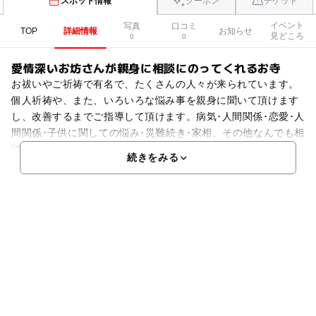
スポット情報
クーポン
チケット
イベント
写真
口コミ
TOP
詳細情報
お知らせ
見どころ
0
0
愛情深いお坊さんが親身に相談にのってくれるお寺
お祓いやご祈祷で有名で、たくさんの人々が来られています。
個人祈祷や、また、いろいろな悩み事を親身に聞いて頂けます
し、改善するまでご指導して頂けます。病気･人間関係･恋愛･人
間関係･子供に関しての悩み･災難続き･家相、その他なんでも相
談に乗ってくれ、お払いしてくれます。相談は完全予
続きをみる