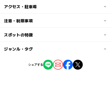
大人の料金
アクセス・駐車場
1時間5000円
交通アクセス
注意・制限事項
田辺北ICから3分
京田辺駅から車で5分
スポットの特徴
完全予約制なので事前に連絡してください。
大住駅から徒歩15分
◯
ー
駐車場あり
ジャンル・タグ
駅から近い
近くの駅
大住駅
ー
ー
授乳室あり
託児所
ジャンル
シェアする
神社・寺院
京田辺駅
◯
ー
雨でもOK
ベビーカーOK
タグ
新田辺駅
ー
ー
食事持込OK
レストラン
学研都市線(京都府)
寺
お祓い
駐車場完備
駐車場料金
ー
ー
売店
オムツ交換台
京田辺市
シルバーウィーク2026
占い
京都府
無料
古都めぐり
午後から遊べる
秋のお出かけ2026