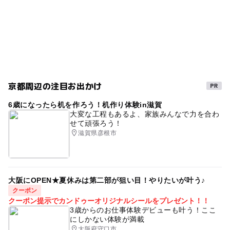
駐車場詳細
完全予約制
悩み相談
外遊び
あり
交通安全の神社・寺院
学研都市線
歴史散策
近鉄京都線(京都府)
初詣
近鉄京都線
京都周辺の注目お出かけ
6歳になったら机を作ろう！机作り体験in滋賀
大変な工程もあるよ、家族みんなで力を合わ
せて頑張ろう！
滋賀県彦根市
大阪にOPEN★夏休みは第二部が狙い目！やりたいが叶う♪
クーポン
クーポン提示でカンドゥーオリジナルシールをプレゼント！！
3歳からのお仕事体験デビューも叶う！ここ
にしかない体験が満載
大阪府守口市