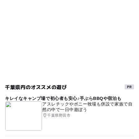
タグ
ー
ー
食事持込OK
レストラン
千葉・房総
東武野田線(東武アーバンパークライン)
江戸川台駅
ー
ー
売店
オムツ交換台
Golf
シルバーウィーク2026
ゴルフ
流山おおたかの森駅
ゴルフスクール
yjga
つくばエクスプレス(千葉県)
外遊び
アウトドア
つくばエクスプレス
ゴルフ場
夏休み2026
東武野田線(千葉県)
冬休み2025-2026
運動
ヨネックスジュニアゴルフアカデミー
秋のお出かけ2026
春休み2027
千葉県内のオススメの遊び
キレイなキャンプ場で初心者も安心♪手ぶらBBQや宿泊も
アスレチックやポニー牧場も併設で家族で自
然の中で一日中遊ぼう
千葉県野田市