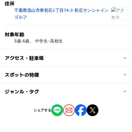
住所
千葉県流山市東初石1丁目74-3 初石サンシャイン
ゴルフ
対象年齢
3歳-6歳、 中学生･高校生
アクセス・駐車場
交通アクセス
スポットの特徴
毎週 火、金 曜日
◯
◯
駐車場あり
ジャンル・タグ
駅から近い
クラス1 17:00 - 18:00(火) 15:50 - 16:50 (金)
クラス2 18:10 - 19:10(火) 17:00 - 18:00 (金)
ー
ー
授乳室あり
託児所
ジャンル
クラス3 18:10 - 19:10 (金)
シェアする
体験施設
スポーツ施設
教室・習い事
◯
ー
雨でもOK
ベビーカーOK
近くの駅
初石駅