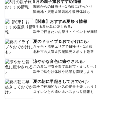
8月の親子旅おすすめ情報
関東からの日帰り～1泊旅にぴったり
観光地・穴場＆避暑地や収穫体験も！
【関東】おすすめ夏祭り情報
8月＆夏休みに楽しめる♪
親子で行きたいお祭り・イベントが満載
夏のドライブ＆おでかけにも♪
八ヶ岳・清里エリアで日帰り～1泊旅！
北杜市の人気＆穴場観光スポット厳選
涼やかな音色に癒やされる♪
この夏は浴衣を着て風鈴市・まつりへ！
親子で絵付け体験や絶景を満喫しよう
夏の朝に早起きしておでかけ♪
親子で神秘的なハスの絶景を楽しもう！
スイレンとの違い＆ハスまつり情報も