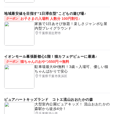
地域最安値を目指す“1日滞在型”こどもの遊び場♪
お子さまの入場料 人数分 100円割引♪
クーポン
家族で1日あそび放題！楽しさジャンボな屋
内型プレイグラウンド
千葉県習志野市
イオンモール幕張新都心1階！猫カフェデビューに最適♪
猫ちゃんのおやつ550円⇒無料
クーポン
駐車場最大6H無料！3歳～入場可、優しい猫
ちゃんばかりで安心
千葉県千葉市美浜区
ピュアハートキッズランド コトエ流山おおたかの森
大型室内公園ピュアキッズ！ 流山おおたかの
森駅から徒歩4分！
千葉県流山市