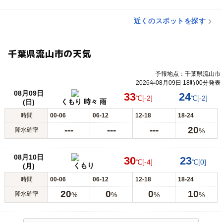
近くのスポットを探す
千葉県流山市の天気
予報地点：千葉県流山市
2026年08月09日 18時00分発表
08月09日
33
24
℃
[-2]
℃
[-2]
くもり 時々 雨
(日)
時間
00-06
06-12
12-18
18-24
---
---
---
20
降水確率
%
08月10日
30
23
℃
[-4]
℃
[0]
くもり
(月)
時間
00-06
06-12
12-18
18-24
20
0
0
10
降水確率
%
%
%
%