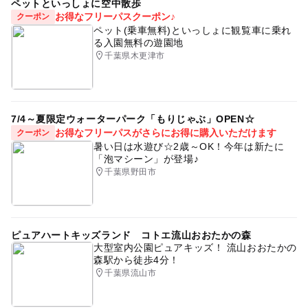
ペットといっしょに空中散歩
お得なフリーパスクーポン♪
クーポン
ペット(乗車無料)といっしょに観覧車に乗れ
る入園無料の遊園地
千葉県木更津市
7/4～夏限定ウォーターパーク「もりじゃぶ」OPEN☆
お得なフリーパスがさらにお得に購入いただけます
クーポン
暑い日は水遊び☆2歳～OK！今年は新たに
「泡マシーン」が登場♪
千葉県野田市
ピュアハートキッズランド コトエ流山おおたかの森
大型室内公園ピュアキッズ！ 流山おおたかの
森駅から徒歩4分！
千葉県流山市