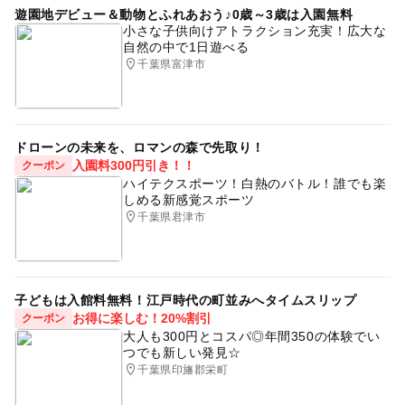
遊園地デビュー＆動物とふれあおう♪0歳～3歳は入園無料
小さな子供向けアトラクション充実！広大な
自然の中で1日遊べる
千葉県富津市
ドローンの未来を、ロマンの森で先取り！
入園料300円引き！！
クーポン
ハイテクスポーツ！白熱のバトル！誰でも楽
しめる新感覚スポーツ
千葉県君津市
子どもは入館料無料！江戸時代の町並みへタイムスリップ
お得に楽しむ！20%割引
クーポン
大人も300円とコスパ◎年間350の体験でい
つでも新しい発見☆
千葉県印旛郡栄町