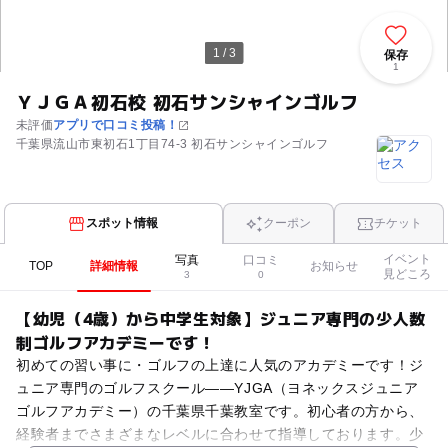
1 / 3
保存
1
ＹＪＧＡ初石校 初石サンシャインゴルフ
未評価
アプリで口コミ投稿！
千葉県流山市東初石1丁目74-3 初石サンシャインゴルフ
スポット情報
クーポン
チケット
イベント
写真
口コミ
TOP
詳細情報
お知らせ
見どころ
3
0
【幼児（4歳）から中学生対象】ジュニア専門の少人数
制ゴルフアカデミーです！
初めての習い事に・ゴルフの上達に人気のアカデミーです！ジ
ュニア専門のゴルフスクール――YJGA（ヨネックスジュニア
ゴルフアカデミー）の千葉県千葉教室です。初心者の方から、
経験者までさまざまなレベルに合わせて指導しております。少