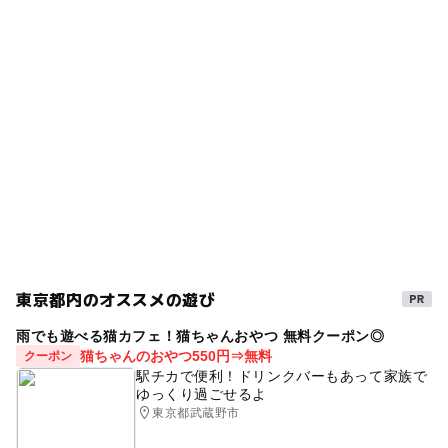
祐天寺駅
タグ
◯
◯
食事持込OK
レストラン
離乳食
イベント
ワークショップ
子ども
ー
ー
売店
オムツ交換台
雨でも遊べる
東急東横線(東京都)
東急東横線
ベビー
代官山
中目黒
雨でも楽しめる
食事
室内
雨の日でもOK
雨の日おでかけ
誕生日
東京メトロ日比谷線
東京都内のオススメの遊び
雨でも遊べる猫カフェ！猫ちゃんおやつ 無料クーポン◎
猫ちゃんのおやつ550円⇒無料
クーポン
駅チカで便利！ドリンクバーもあって家族で
ゆっくり過ごせるよ
東京都武蔵野市