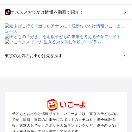
オススメおでかけ情報を動画で紹介！
東京の人気のお出かけ先を探す
東京のエリアからプール子ども連れのお出かけスポット
を探す
立川・国分寺・八王子・昭島・多摩のプールお出かけ
お台場・品川・新橋・汐留・豊洲のプールお出かけ
上野・浅草・錦糸町・両国のプールお出かけ
町田・相模原・愛川・上野原のプールお出かけ
渋谷・原宿・恵比寿・中目黒・自由が丘のプールお出かけ
子どもとお出かけ情報サイト「いこーよ」は、東京の子どものお
池袋・赤羽・王子・巣鴨・目白・石神井のプールお出かけ
でかけ情報、東京のお出かけスポットのクチコミ・親子体験情
新宿・高田馬場・代々木・千駄ヶ谷のプールお出かけ
報、東京のおでかけスポット人気ランキングなど、親子のつなが
銀座・丸の内・日本橋・有楽町・築地・月島のプールお出かけ
り・幸せを願って日々運営しております。