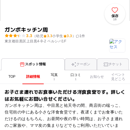
保存
16
ガンボキッチン周
3.3
（幼児
3.3
小学生
3.3
）
1
件
東京都目黒区上目黒4-9-2 ベルシバ1F
スポット情報
クーポン
チケット
イベント
写真
口コミ
TOP
詳細情報
お知らせ
見どころ
1
1
お子さま連れでお食事いただける洋食食堂です。詳しく
はお気軽にお問い合せください。
ガンボキッチン周は、中目黒と祐天寺の間、商店街の端っこ、
住宅街の中にある小さな洋食食堂です。夜遅くまでお食事いた
だけるのはもちろん、お昼間や夜の早い時間は、お子さま連れ
のご家族や、ママ友の集まりなどでもご利用いただいていま