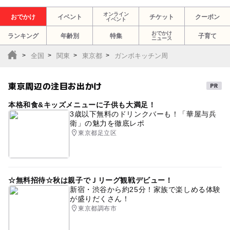
オンライン
おでかけ
イベント
チケット
クーポン
イベント
おでかけ
ランキング
年齢別
特集
子育て
ニュース
全国
関東
東京都
ガンボキッチン周
東京周辺の注目お出かけ
本格和食&キッズメニューに子供も大満足！
3歳以下無料のドリンクバーも！「華屋与兵
衛」の魅力を徹底レポ
東京都足立区
☆無料招待☆秋は親子でＪリーグ観戦デビュー！
新宿・渋谷から約25分！家族で楽しめる体験
が盛りだくさん！
東京都調布市