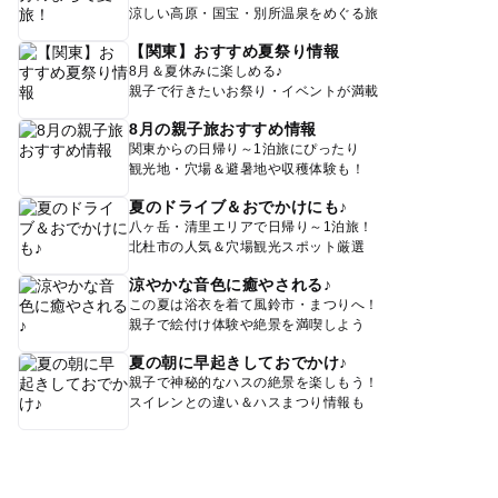
涼しい高原・国宝・別所温泉をめぐる旅
【関東】おすすめ夏祭り情報
8月＆夏休みに楽しめる♪
親子で行きたいお祭り・イベントが満載
8月の親子旅おすすめ情報
関東からの日帰り～1泊旅にぴったり
観光地・穴場＆避暑地や収穫体験も！
夏のドライブ＆おでかけにも♪
八ヶ岳・清里エリアで日帰り～1泊旅！
北杜市の人気＆穴場観光スポット厳選
涼やかな音色に癒やされる♪
この夏は浴衣を着て風鈴市・まつりへ！
親子で絵付け体験や絶景を満喫しよう
夏の朝に早起きしておでかけ♪
親子で神秘的なハスの絶景を楽しもう！
スイレンとの違い＆ハスまつり情報も