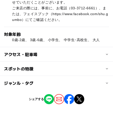
せていただくことがございます。
ご来店の際には、事前に、お電話（03-3712-6661）、ま
たは、フェイスブック（https://www.facebook.com/shu.g
umbo）にてご確認ください。
対象年齢
0歳-2歳、 3歳-6歳、 小学生、 中学生･高校生、 大人
アクセス・駐車場
交通アクセス
スポットの特徴
中目黒駅・祐天寺駅より徒歩約１０分。迷ったらお電話く
ださい。
ー
ー
駐車場あり
ジャンル・タグ
駅から近い
近くの駅
ー
ー
授乳室あり
託児所
ジャンル
シェアする
中目黒駅
レストラン・カフェ
◯
◯
雨でもOK
ベビーカーOK