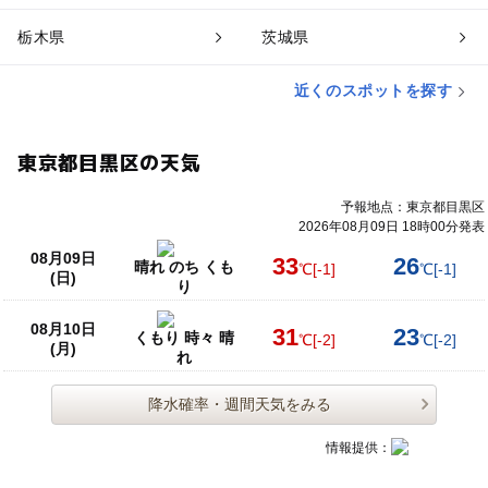
栃木県
茨城県
近くのスポットを探す
東京都目黒区の天気
予報地点：東京都目黒区
2026年08月09日 18時00分発表
08月09日
33
26
晴れ のち くも
℃
[-1]
℃
[-1]
(日)
り
08月10日
31
23
くもり 時々 晴
℃
[-2]
℃
[-2]
(月)
れ
降水確率・週間天気をみる
情報提供：