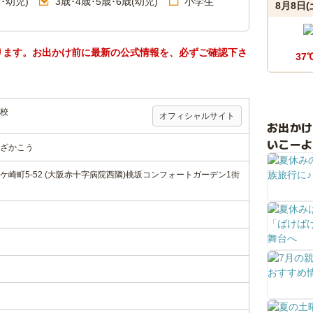
･幼児)
3歳･4歳･5歳･6歳(幼児)
小学生
8月8日(
ります。お出かけ前に最新の公式情報を、必ずご確認下さ
37
校
オフィシャルサイト
お出か
いこーよ
ざかこう
崎町5-52 (大阪赤十字病院西隣)桃坂コンフォートガーデン1街