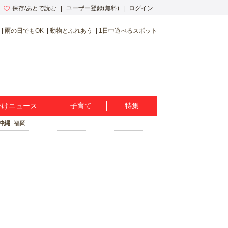
保存/あとで読む
ユーザー登録(無料)
ログイン
雨の日でもOK
動物とふれあう
1日中遊べるスポット
かけニュース
子育て
特集
沖縄
福岡