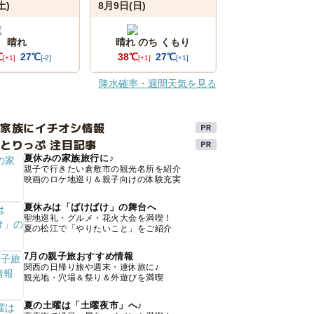
土)
8月9日(日)
晴れ
晴れ のち くもり
℃
27℃
38℃
27℃
[+1]
[-2]
[+1]
[+1]
降水確率・週間天気を見る
け家族にイチオシ情報
とりっぷ 注目記事
夏休みの家族旅行に♪
親子で行きたい倉敷市の観光名所を紹介
映画のロケ地巡り＆親子向けの体験充実
夏休みは「ばけばけ」の舞台へ
聖地巡礼・グルメ・花火大会を満喫！
夏の松江で「やりたいこと」をご紹介
7月の親子旅おすすめ情報
関西の日帰り旅や週末・連休旅に♪
観光地・穴場＆祭り＆外遊びを満喫
夏の土曜は「土曜夜市」へ♪