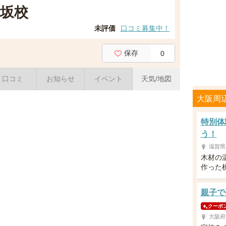
坂校
未評価
口コミ募集中！
保存
0
口コミ
お知らせ
イベント
天気/地図
大阪周
特別体
う！
滋賀県
木材の
作った
親子で
クーポ
大阪府