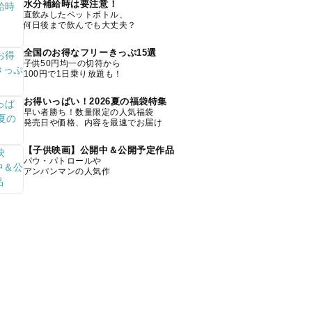
水分補給時は要注意！
直飲みしたペットボトル、
何日後まで飲んでも大丈夫？
全国のお得なフリーきっぷ15選
子供50円均一の切符から
100円で1日乗り放題も！
お得いっぱい！2026夏の福袋特集
早い者勝ち！数量限定の人気福袋
発売日や価格、内容を最速でお届け
【子供映画】公開中＆公開予定作品
パウ・パトロールや
アンパンマンの人気作