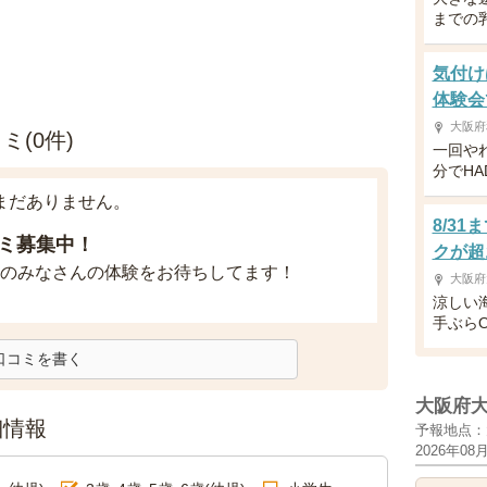
までの
気付け
体験会
大阪府
(0件)
一回や
分でH
まだありません。
8/3
ミ募集中！
クが超
のみなさんの体験をお待ちしてます！
大阪府
涼しい
手ぶら
口コミを書く
大阪府
細情報
予報地点：
2026年08