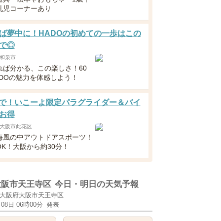
乳児コーナーあり
ば夢中に！HADOの初めての一歩はこの
で◎
和泉市
れば分かる、この楽しさ！60
ADOの魅力を体感しよう！
1まで！いこーよ限定パラグライダー＆バイ
お得
大阪市此花区
海風の中アウトドアスポーツ！
OK！大阪から約30分！
大阪市天王寺区
今日・明日の天気予報
大阪府大阪市天王寺区
月08日 06時00分
発表