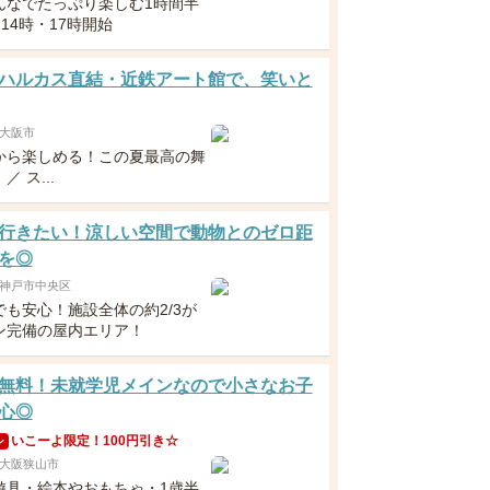
んなでたっぷり楽しむ1時間半
・14時・17時開始
ハルカス直結・近鉄アート館で、笑いと
大阪市
から楽しめる！この夏最高の舞
 ス...
行きたい！涼しい空間で動物とのゼロ距
を◎
神戸市中央区
でも安心！施設全体の約2/3が
ン完備の屋内エリア！
無料！未就学児メインなので小さなお子
心◎
いこーよ限定！100円引き☆
ン
大阪狭山市
遊具・絵本やおもちゃ・1歳半