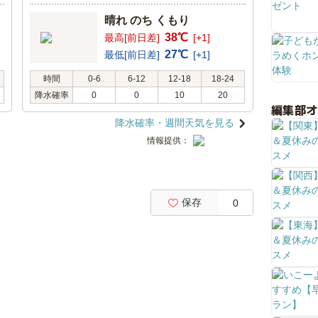
晴れ のち くもり
38℃
最高[前日差]
[+1]
27℃
最低[前日差]
[+1]
時間
0-6
6-12
12-18
18-24
降水確率
0
0
10
20
編集部
降水確率・週間天気を見る
情報提供：
保存
0