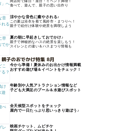
商店街で縁日・屋台・イベント満喫！
食べて、遊んで、親子の思い出作り
涼やかな音色に癒やされる♪
この夏は浴衣を着て風鈴市・まつりへ！
親子で絵付け体験や絶景を満喫しよう
夏の朝に早起きしておでかけ♪
親子で神秘的なハスの絶景を楽しもう！
スイレンとの違い＆ハスまつり情報も
 親子のおでかけ特集 8月
今から準備！夏休みのお出かけ情報満載
おすすめ遊び場＆イベントをチェック！
年齢別や人気アトラクション情報など
子ども大満足のプール＆水遊びスポット
全天候型スポットをチェック
屋内で一日たっぷり思いっきり遊ぼう♪
映画チケット、ムビチケ
限定グッズなどが当たる！