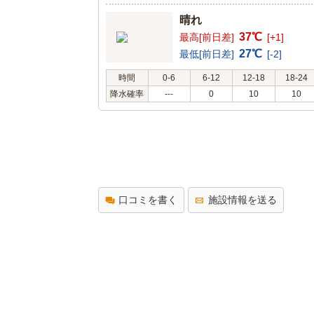
晴れ
37℃
最高[前日差]
[+1]
27℃
最低[前日差]
[-2]
時間
0-6
6-12
12-18
18-24
降水確率
---
0
10
10
口コミを書く
施設情報を送る