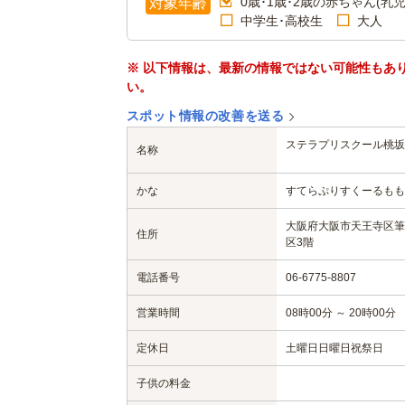
0歳･1歳･2歳の赤ちゃん(乳児
対象年齢
中学生･高校生
大人
※ 以下情報は、最新の情報ではない可能性もあ
い。
スポット情報の改善を送る
ステラプリスクール桃坂
名称
かな
すてらぷりすくーるもも
大阪府大阪市天王寺区筆ケ
住所
区3階
電話番号
06-6775-8807
営業時間
08時00分 ～ 20時00分
定休日
土曜日
日曜日
祝祭日
子供の料金