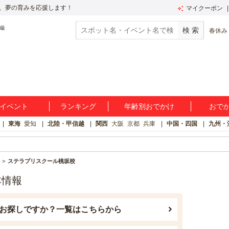
、夢の育みを応援します！
マイクーポン
春休み
イベント
ランキング
年齢別おでかけ
おで
東海
愛知
北陸・甲信越
関西
大阪
京都
兵庫
中国・四国
九州・
ステラプリスクール桃坂校
本情報
お探しですか？一覧はこちらから