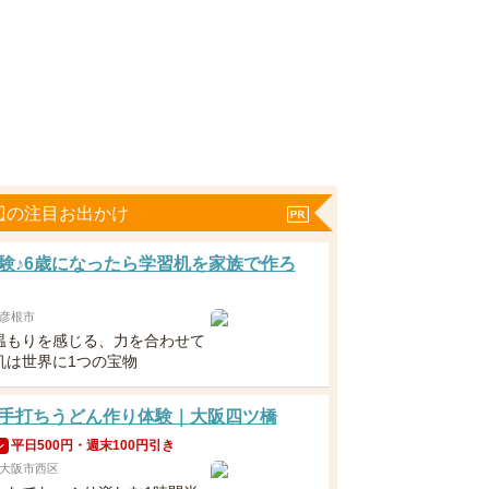
辺の注目お出かけ
験♪6歳になったら学習机を家族で作ろ
彦根市
温もりを感じる、力を合わせて
机は世界に1つの宝物
手打ちうどん作り体験｜大阪四ツ橋
平日500円・週末100円引き
ン
大阪市西区