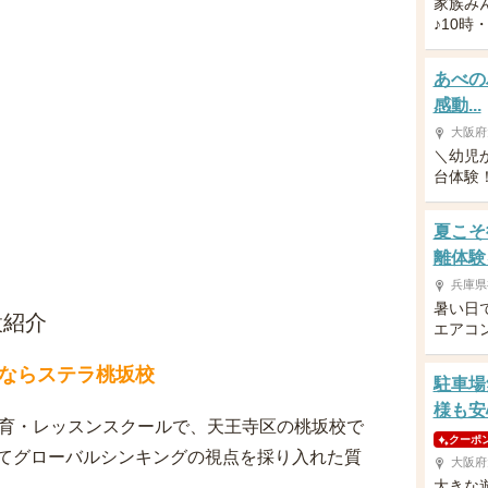
家族み
♪10時
あべの
感動...
大阪府
＼幼児
台体験！／
夏こそ
離体験
兵庫県
暑い日
設紹介
エアコ
ならステラ桃坂校
駐車場
様も安
保育・レッスンスクールで、天王寺区の桃坂校で
クーポ
てグローバルシンキングの視点を採り入れた質
大阪府
大きな