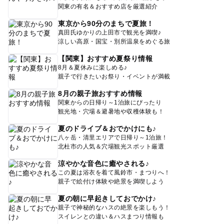
関東の有名＆おすすめ店を厳選紹介
東京から90分のまちで夏旅！
真田氏ゆかりの上田市で観光を満喫♪
涼しい高原・国宝・別所温泉をめぐる旅
【関東】おすすめ夏祭り情報
8月＆夏休みに楽しめる♪
親子で行きたいお祭り・イベントが満載
8月の親子旅おすすめ情報
関東からの日帰り～1泊旅にぴったり
観光地・穴場＆避暑地や収穫体験も！
夏のドライブ＆おでかけにも♪
八ヶ岳・清里エリアで日帰り～1泊旅！
北杜市の人気＆穴場観光スポット厳選
涼やかな音色に癒やされる♪
この夏は浴衣を着て風鈴市・まつりへ！
親子で絵付け体験や絶景を満喫しよう
夏の朝に早起きしておでかけ♪
親子で神秘的なハスの絶景を楽しもう！
スイレンとの違い＆ハスまつり情報も