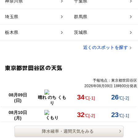
神奈川県
千葉県
埼玉県
群馬県
栃木県
茨城県
近くのスポットを探す
東京都世田谷区の天気
予報地点：東京都世田谷区
2026年08月09日 18時00分発表
08月09日
34
26
晴れ のち くも
℃
[-1]
℃
[-2]
(日)
り
08月10日
32
23
℃
[-2]
℃
[-1]
くもり
(月)
降水確率・週間天気をみる