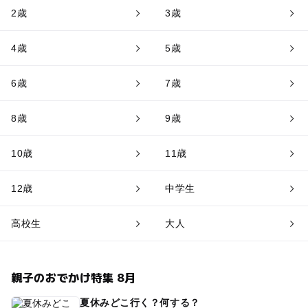
2歳
3歳
4歳
5歳
6歳
7歳
8歳
9歳
10歳
11歳
12歳
中学生
高校生
大人
親子のおでかけ特集 8月
夏休みどこ行く？何する？