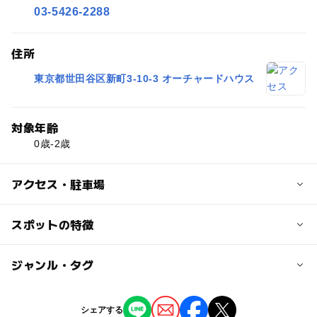
03-5426-2288
住所
東京都世田谷区新町3-10-3 オーチャードハウス
対象年齢
0歳-2歳
アクセス・駐車場
近くの駅
スポットの特徴
桜新町駅
ー
ー
駐車場あり
ジャンル・タグ
駅から近い
世田谷駅
ー
ー
授乳室あり
託児所
ジャンル
シェアする