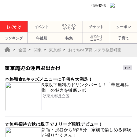
情報提供：
オンライン
おでかけ
イベント
チケット
クーポン
イベント
おでかけ
ランキング
年齢別
特集
子育て
ニュース
全国
関東
東京都
おうちde保育 ステラ桜新町園
東京周辺の注目お出かけ
本格和食&キッズメニューに子供も大満足！
3歳以下無料のドリンクバーも！「華屋与兵
衛」の魅力を徹底レポ
東京都足立区
☆無料招待☆秋は親子でＪリーグ観戦デビュー！
新宿・渋谷から約25分！家族で楽しめる体験
が盛りだくさん！