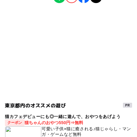
駒沢大学駅
児童館
教室・習い事
ー
ー
雨でもOK
ベビーカーOK
タグ
ー
ー
食事持込OK
レストラン
gw2015
GW(ゴールデンウィーク)2015
三連休
ー
ー
売店
オムツ交換台
GW
室内
GW2016
屋内
東急田園都市線(東京都)
保育園
ステラ
ゴールデンウィーク2016
東急世田谷線
GW(ゴールデンウィーク)2016
GW(ゴールデンウィーク)2027
東急田園都市線
東京都内のオススメの遊び
猫カフェデビューにも◎一緒に遊んで、おやつをあげよう
猫ちゃんのおやつ550円⇒無料
クーポン
可愛い子供×猫に癒される♪猫じゃらし・マン
ガ・ゲームなど無料