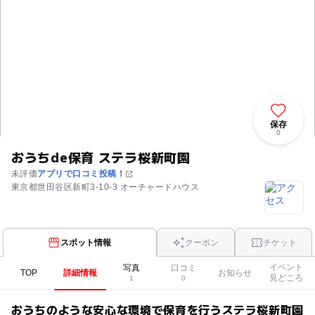
保存
0
おうちde保育 ステラ桜新町園
未評価
アプリで口コミ投稿！
東京都世田谷区新町3-10-3 オーチャードハウス
スポット情報
クーポン
チケット
イベント
写真
口コミ
TOP
詳細情報
お知らせ
見どころ
1
0
おうちのような安心な環境で保育を行うステラ桜新町園