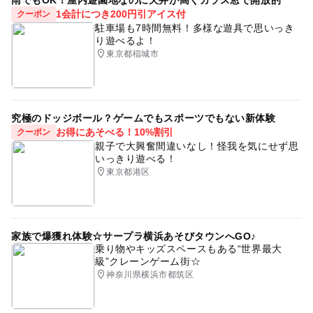
雨でもOK！屋内遊園地なのに天井が高くガラス窓で開放的
1会計につき200円引アイス付
クーポン
駐車場も7時間無料！多様な遊具で思いっき
り遊べるよ！
東京都稲城市
究極のドッジボール？ゲームでもスポーツでもない新体験
お得にあそべる！10%割引
クーポン
親子で大興奮間違いなし！怪我を気にせず思
いっきり遊べる！
東京都港区
家族で爆獲れ体験☆サープラ横浜あそびタウンへGO♪
乗り物やキッズスペースもある“世界最大
級”クレーンゲーム街☆
神奈川県横浜市都筑区