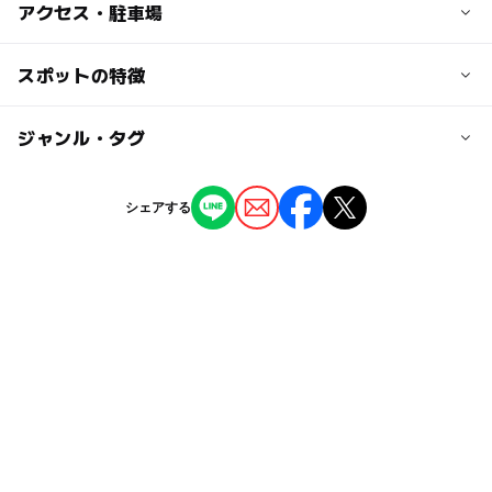
アクセス・駐車場
交通アクセス
スポットの特徴
【バス】
秦野駅改札を出て右側、北口の4番乗り場より
◯
ー
駐車場あり
ジャンル・タグ
駅から近い
■ジョイフルタウン下車 ⇒すぐ横に店舗があります
・秦23系統 くず葉台経由藤棚(ふじだな)行き
ー
ー
授乳室あり
託児所
ジャンル
・秦26系統 くず葉台経由神奈川病院循環
シェアする
ショッピング
◯
◯
雨でもOK
ベビーカーOK
■下宿(しもじゅく)下車 ⇒鈴木ストア横の道を進むと、店
が見えます
タグ
ー
◯
食事持込OK
レストラン
・秦20,21,22,25,27系統
雨でも遊べる
雨でも楽しめる
秦野市
ー
ー
売店
オムツ交換台
近くの駅
GW(ゴールデンウィーク)2027
梅雨
夏休み2026
秦野駅
シルバーウィーク2026
室内
雨の日おでかけ
東海大学前駅
駐車場あり
寒い日
イオン
寒い日でもOK