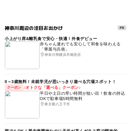
ショッピングモール
雨の日でもOK
渋沢駅
ショッピングセンター
雨でもOK
小田急線
駐車可能台数
小田急線(神奈川県)
神奈川県
春休み2027
神奈川周辺の注目お出かけ
1,935台
小上がり席&離乳食で安心・快適！外食デビュー
赤ちゃん連れでも安心して和食を味わえる
「華屋与兵衛」
神奈川県横浜市鶴見区
0～3歳無料！未就学児が思いっきり遊べる穴場スポット！
♪オトクな「選べる」クーポン♪
クーポン
平日や土日の早い時間が狙い目！飲食の持込
OKで駐車場5時間無料
東京都八王子市