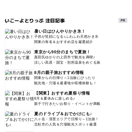
いこーよとりっぷ 注目記事
暑い日はひんやりかき氷！
子供が笑顔になる♪ふわふわ天然かき氷
関東の有名＆おすすめ店を厳選紹介
東京から90分のまちで夏旅！
真田氏ゆかりの上田市で観光を満喫♪
涼しい高原・国宝・別所温泉をめぐる旅
8月の親子旅おすすめ情報
関東からの日帰り～1泊旅にぴったり
観光地・穴場＆避暑地や収穫体験も！
【関東】おすすめ夏祭り情報
8月＆夏休みに楽しめる♪
親子で行きたいお祭り・イベントが満載
夏のドライブ＆おでかけにも♪
八ヶ岳・清里エリアで日帰り～1泊旅！
北杜市の人気＆穴場観光スポット厳選