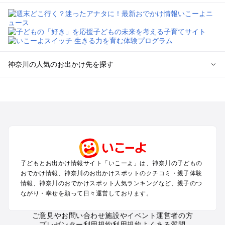
神奈川の人気のお出かけ先を探す
神奈川のエリアからプール子ども連れのお出かけスポッ
トを探す
横浜・みなとみらい・中華街・ベイエリア・金沢八景のプール
お出かけ
鎌倉・湘南（藤沢・茅ヶ崎・平塚周辺）のプールお出かけ
小田原・熱海・湯河原・真鶴のプールお出かけ
町田・相模原・愛川・上野原のプールお出かけ
子どもとお出かけ情報サイト「いこーよ」は、神奈川の子どもの
新横浜・港北エリア・日吉・青葉台・鶴見のプールお出かけ
おでかけ情報、神奈川のお出かけスポットのクチコミ・親子体験
川崎のプールお出かけ
情報、神奈川のおでかけスポット人気ランキングなど、親子のつ
海老名・厚木のプールお出かけ
ながり・幸せを願って日々運営しております。
三浦半島（横須賀・三浦）のプールお出かけ
箱根（湯本・強羅・小涌谷・仙石原・芦ノ湖）のプールお出か
ご意見やお問い合わせ
施設やイベント運営者の方
プレゼンター利用規約
利用規約
よくある質問