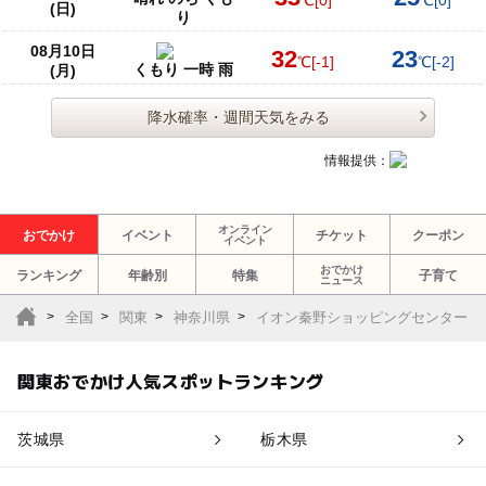
(日)
り
08月10日
32
23
℃
[-1]
℃
[-2]
くもり 一時 雨
(月)
降水確率・週間天気をみる
情報提供：
オンライン
おでかけ
イベント
チケット
クーポン
イベント
おでかけ
ランキング
年齢別
特集
子育て
ニュース
全国
関東
神奈川県
イオン秦野ショッピングセンター
関東おでかけ人気スポットランキング
茨城県
栃木県