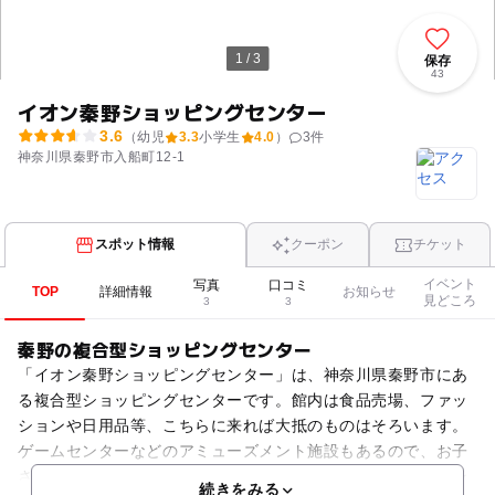
1 / 3
保存
43
イオン秦野ショッピングセンター
3.6
（幼児
3.3
小学生
4.0
）
3
件
神奈川県秦野市入船町12-1
スポット情報
クーポン
チケット
イベント
写真
口コミ
TOP
詳細情報
お知らせ
見どころ
3
3
秦野の複合型ショッピングセンター
「イオン秦野ショッピングセンター」は、神奈川県秦野市にあ
る複合型ショッピングセンターです。館内は食品売場、ファッ
ションや日用品等、こちらに来れば大抵のものはそろいます。
ゲームセンターなどのアミューズメント施設もあるので、お子
さんと一緒になって遊ぶことができます。もちろんレストラン
続きをみる