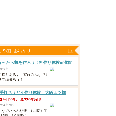
辺の注目お出かけ
なったら机を作ろう！机作り体験in滋賀
彦根市
工程もあるよ、家族みんなで力
せて頑張ろう！
手打ちうどん作り体験｜大阪四ツ橋
平日500円・週末100円引き
ン
大阪市西区
んなでたっぷり楽しむ1時間半
・14時・17時開始