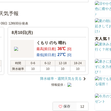
の天気予報
月09日 12時00分発表
8月10日(月)
大人気！
くもり のち 晴れ
36℃
最高[前日差]
[0]
27℃
最低[前日差]
[0]
時間
0-6
6-12
12-18
18-24
降水確率
10
10
10
10
降水確率・週間天気を見る
情報提供：
保存
12