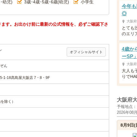
･幼児)
3歳･4歳･5歳･6歳(幼児)
小学生
今年も
◎
大阪府
ります。お出かけ前に最新の公式情報を、必ずご確認下さ
とても
のエリ
4歳か
ン
オフィシャルサイト
ーSP
大阪府
ぞん
大人も
りでH
1-18髙島屋大阪店 7・8・9F
大阪府
年始を除く）
予報地点：
2026年08
8月9日(