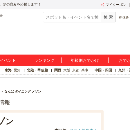
、夢の育みを応援します！
マイクーポン
春休み
イベント
ランキング
年齢別おでかけ
おで
東海
愛知
北陸・甲信越
関西
大阪
京都
兵庫
中国・四国
九州・
なんば ダイニング メゾン
情報
ゾン