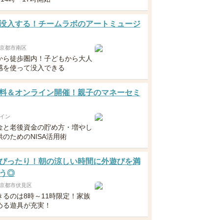
没入する！チームラボのアートミュージ
京都市南区
から徒歩圏内！子どもから大人
感を使って没入できる
料＆オンライン開催！親子のマネーセミ
イン
金と老後資金の貯め方・増やし
のためのNISA活用術
ぴったり！朝の涼しい時間に外遊びを満
う◎
京都市伏見区
きるのは8時～11時限定！家族
める遊具が充実！