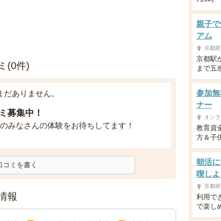
親子で
アム
京都府
京都駅
(0件)
まで五
参加無
まだありません。
ナー
ミ募集中！
オンラ
のみなさんの体験をお待ちしてます！
教育資
方＆子供
朝活に
口コミを書く
喫しよ
京都府
情報
利用で
で楽し