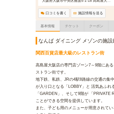
大阪府大阪市中央区難波5-1-18 髙島屋大阪店 7・8・9F
口コミを書く
施設情報を送る
基本情報
チケット
クーポン
なんば ダイニング メゾンの施設
関西百貨店最大級のレストラン街
高島屋大阪店の専門店ゾーン7～9階にある、
ストラン街です。
地下鉄、私鉄、JRの4駅8路線の交通の集
が入り口となる「LOBBY」と 活気あふれ
「GARDEN」、そして9階が 「PRIVA
ことができる空間を提供しています。
また、子ども用のメニューが用意されてい