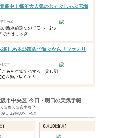
開催中！毎年大人気のじゃぶじゃぶ広場
堺市南区
浅い親水施設なので安心！2つ
アで大はしゃぎ！
ら楽しめる◎家族で遊ぶなら「ファミリ
」
和泉市
子どもも本気でハマる！貸し切
ADOを遊び尽くそう！
大阪市中央区
今日・明日の天気予報
大阪府大阪市中央区
月09日 12時00分
発表
日)
8月10日(月)