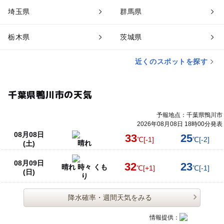
埼玉県
群馬県
栃木県
茨城県
近くのスポットを探す
千葉県鴨川市の天気
予報地点：千葉県鴨川市
2026年08月08日 18時00分発表
08月08日
33
25
℃
[-1]
℃
[-2]
晴れ
(土)
08月09日
32
23
晴れ 時々 くも
℃
[+1]
℃
[-1]
(日)
り
降水確率・週間天気をみる
情報提供：