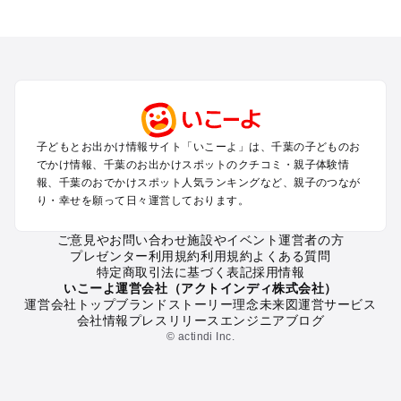
千葉のエリアからプール子ども連れのお出かけスポット
を探す
舞浜・幕張・船橋・浦安のプールお出かけ
柏・松戸・野田・取手のプールお出かけ
木更津・君津・富津・袖ヶ浦のプールお出かけ
成田・印西・酒々井のプールお出かけ
館山・南房総のプールお出かけ
子どもとお出かけ情報サイト「いこーよ」は、千葉の子どものお
九十九里・銚子のプールお出かけ
でかけ情報、千葉のお出かけスポットのクチコミ・親子体験情
千葉市・市原のプールお出かけ
報、千葉のおでかけスポット人気ランキングなど、親子のつなが
鴨川・勝浦・御宿のプールお出かけ
り・幸せを願って日々運営しております。
佐倉・四街道・八街のプールお出かけ
ご意見やお問い合わせ
施設やイベント運営者の方
プレゼンター利用規約
利用規約
よくある質問
千葉の定番お出かけスポット
特定商取引法に基づく表記
採用情報
千葉の遊園地
いこーよ運営会社（アクトインディ株式会社）
運営会社トップ
ブランドストーリー
理念
未来図
運営サービス
千葉の動物園
会社情報
プレスリリース
エンジニアブログ
千葉のバーベキュー
© actindi Inc.
千葉の釣り
千葉の牧場
千葉のプール