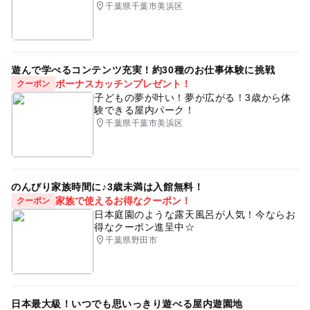
千葉県千葉市美浜区
レイコウ
駐車場無料
バリアフリーあり
朝から遊べる
苺狩り
三連休
イチゴ狩り
紅ほっぺ
外房線
3月イチゴ狩り
鴨川
女峰
遊んで学べるコンテンツ充実！約30種のお仕事体験に挑戦
ボーナスカッチンプレゼント！
クーポン
コロナ対策
子どもの夢が叶い！夢が広がる！3歳から体
験できる屋内パーク！
千葉県千葉市美浜区
のんびり家族時間に♪3歳未満は入館無料！
家族で使えるお得なクーポン！
クーポン
日本庭園のような露天風呂が人気！今ならお
得なクーポン進呈中☆
千葉県野田市
日本最大級！いつでも思いっきり遊べる屋内遊園地