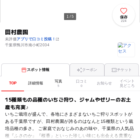
1 / 5
保存
224
田村農園
未評価
アプリで口コミ投稿！
千葉県鴨川市南小町2034
スポット情報
クーポン
チケット
イベント
写真
口コミ
TOP
詳細情報
お知らせ
見どころ
5
0
15種類もの品種のいちご狩り、ジャムやゼリーのお土
産も充実♪
いちご栽培が盛んで、各地にさまざまないちご狩りスポットが
ある千葉県ですが、田村農園が誇るのはなんと15種類という栽
培品種の多さ。 ご家庭でおなじみのあの味や、千葉県の人気品
種『ふさのか』『桜香』といった珍しい味にも出会える貴重な