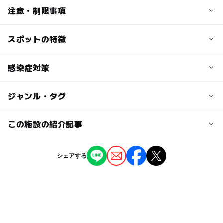
交通アクセス
注意・制限事項
大人の料金
●お車の場合
公式サイトでご確認ください
館山自動車道君津IC、富津館山道路鋸南保田ICから鴨川方
スポットの特徴
時間制限：あり（30分）
面へ約30分
食べ比べ：あり（15種類）
●電車の場合
高設栽培：あり
◯
ー
駐車場あり
感染症対策
駅から近い
JR安房鴨川駅より日東バス「西川」下車、徒歩3分
バリアフリー：あり
予約：必要
ー
ー
授乳室あり
託児所
ジャンル・タグ
近くの駅
・スタッフの出勤時の検温、マスクの着用、手指の消毒を
徹底します。
安房鴨川駅
ー
ー
雨でもOK
ベビーカーOK
ジャンル
この施設の紹介記事
・お客様への入園時のアルコール消毒、マスク着用の協力
駐車可能台数
農業体験
いちご狩り
要請をします。
ー
ー
食事持込OK
レストラン
20台
【2026】関東「多品種食べ比べ」OKのいち
シェアする
ご狩り10選 20品種以上栽培も！
・入園時にお客様の検温を行います。熱が37.5度以上ある
◯
ー
売店
オムツ交換台
タグ
2025年12月17日
駐車場料金
方はご入園頂けません。
駐車場あり
4月味覚狩り
食べ放題
ベビーカーOK
無料
・定期的にハウス内の換気を行います。
冬のお出かけ
2月イチゴ狩り
夏休み2026
味覚狩り・収穫体験
食べ放題あり
味覚狩り
・ハウス内にアルコール消毒液の設置を行います。