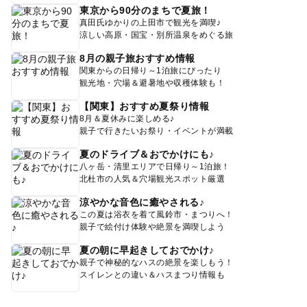
東京から90分のまちで夏旅！
真田氏ゆかりの上田市で観光を満喫♪
涼しい高原・国宝・別所温泉をめぐる旅
8月の親子旅おすすめ情報
関東からの日帰り～1泊旅にぴったり
観光地・穴場＆避暑地や収穫体験も！
【関東】おすすめ夏祭り情報
8月＆夏休みに楽しめる♪
親子で行きたいお祭り・イベントが満載
夏のドライブ＆おでかけにも♪
八ヶ岳・清里エリアで日帰り～1泊旅！
北杜市の人気＆穴場観光スポット厳選
涼やかな音色に癒やされる♪
この夏は浴衣を着て風鈴市・まつりへ！
親子で絵付け体験や絶景を満喫しよう
夏の朝に早起きしておでかけ♪
親子で神秘的なハスの絶景を楽しもう！
スイレンとの違い＆ハスまつり情報も