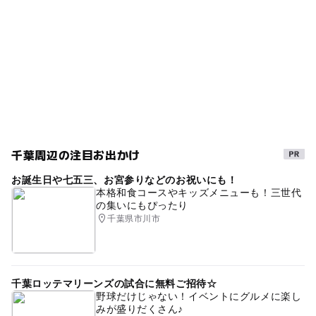
チーバベリー
房総半島
食育施設
とよのか
フルーツ狩り
高設栽培
2月味覚狩り
ゴールデンウィーク
アイベリー
桜香
午後から遊べる
3月味覚狩り
お持ち帰りOK
イチゴ狩りベビーカー可
あすかルビー
GW(ゴールデンウィーク)2027
GW
味覚狩り情報
千葉周辺の注目お出かけ
イチゴ狩り食べ放題
春休み2027
かおり野
お誕生日や七五三、お宮参りなどのお祝いにも！
本格和食コースやキッズメニューも！三世代
春の味覚狩り
農園
4月イチゴ狩り
やよいひめ
の集いにもぴったり
千葉県市川市
5月味覚狩り
イチゴ食べ比べ
田舎体験
千葉・房総
内房線
さがほのか
室内
自然体験
食べ比べ
収穫体験
旅行
春訪
平成27年
千葉ロッテマリーンズの試合に無料ご招待☆
野球だけじゃない！イベントにグルメに楽し
冬休み2025-2026
冬の味覚狩り
5月イチゴ狩り
みが盛りだくさん♪