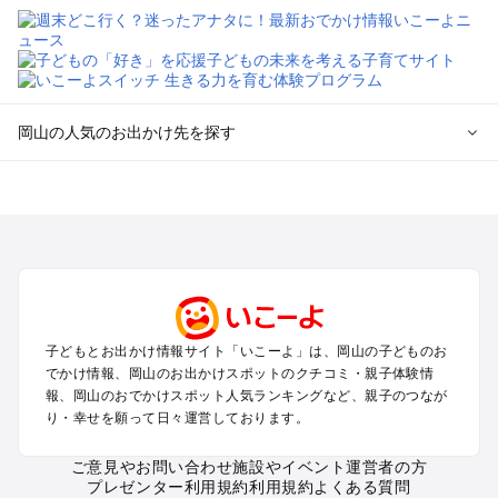
岡山の人気のお出かけ先を探す
岡山のエリアからプール子ども連れのお出かけスポット
を探す
岡山・吉備路・玉野・牛窓のプールお出かけ
倉敷・瀬戸大橋・総社・井笠のプールお出かけ
蒜山・津山・美作三湯のプールお出かけ
高梁・新見・吉備高原のプールお出かけ
子どもとお出かけ情報サイト「いこーよ」は、岡山の子どものお
岡山の定番お出かけスポット
でかけ情報、岡山のお出かけスポットのクチコミ・親子体験情
岡山の遊園地
報、岡山のおでかけスポット人気ランキングなど、親子のつなが
り・幸せを願って日々運営しております。
岡山の動物園
岡山のバーベキュー
ご意見やお問い合わせ
施設やイベント運営者の方
岡山の釣り
プレゼンター利用規約
利用規約
よくある質問
岡山の牧場