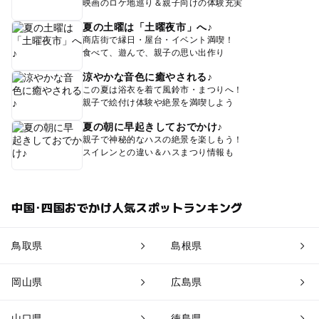
映画のロケ地巡り＆親子向けの体験充実
夏の土曜は「土曜夜市」へ♪
商店街で縁日・屋台・イベント満喫！
食べて、遊んで、親子の思い出作り
涼やかな音色に癒やされる♪
この夏は浴衣を着て風鈴市・まつりへ！
親子で絵付け体験や絶景を満喫しよう
夏の朝に早起きしておでかけ♪
親子で神秘的なハスの絶景を楽しもう！
スイレンとの違い＆ハスまつり情報も
中国･四国おでかけ人気スポットランキング
鳥取県
島根県
岡山県
広島県
山口県
徳島県