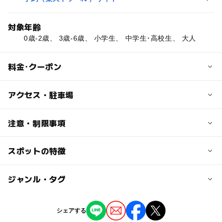
対象年齢
0歳-2歳、 3歳-6歳、 小学生、 中学生･高校生、 大人
料金･クーポン
子供の料金
アクセス・駐車場
＜日帰り入浴＞
タオルなし 450円
交通アクセス
注意・制限事項
タオル有り 550円
■電車
3歳以上小学生以下
伊賀鉄道上野市駅下車、車で10分
スポットの特徴
各種〇〇デーや、バースデーサービス等もあるので、チェ
＜プール＞小学生以下 900円（※年によって料金変動あ
コミュニティバスで内回り循環「文化会館」下車すぐ
ックしてからのお出かけがおすすめです！
り）
■車
【プール情報】
＜宿 泊＞プラン、お部屋によって料金が異なります。
◯
ー
駐車場あり
ジャンル・タグ
駅から近い
名阪国道(R25)14番友生ICより3分「伊賀市文化会館」の
プールの種類:屋外プール、ウォータースライダー、流れる
敷地内
プール、幼児用プール
大人の料金
ー
ー
授乳室あり
託児所
ジャンル
レンタル品:無
シェアする
＜日帰り入浴＞
近くの駅
プール用おむつ:可
温泉・銭湯
プール
スポーツ施設
ホテル・旅館