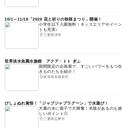
伊賀市
食を楽しむ
グルメ
ウォータースライダー
雨でも遊べる
GW
レジャープール
三連休
10/1～11/18「2026 花と祈りの秋桜まつり」開催！
屋内プール
テニスコート
宿泊
屋外プール
小学生以下入園無料！キッズエリアやイベン
トも充実♪
衣装レンタル
室内
ゴールデンウィーク2016
三重県津市
スパ・温泉
世界淡水魚園水族館 アクア・トト ぎふ
期間限定の企画展で、すごいパワーをもつ生
きものたちを紹介！
岐阜県各務原市
びしょぬれ覚悟！「ジャブジャブラグーン」で水遊び！
大量の水に親子で大興奮！木陰があるのも嬉
しいポイント◎
三重県志摩市