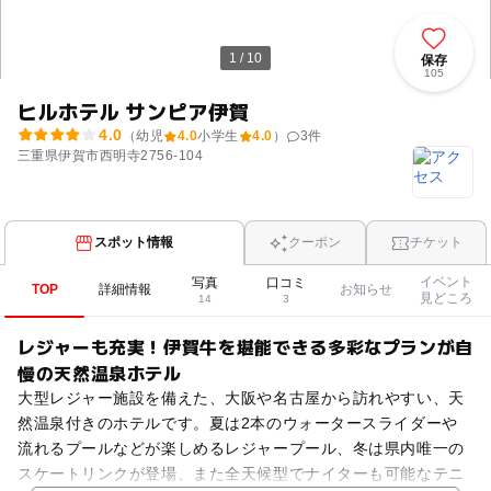
1 / 10
保存
105
ヒルホテル サンピア伊賀
4.0
（幼児
4.0
小学生
4.0
）
3
件
三重県伊賀市西明寺2756-104
スポット情報
クーポン
チケット
イベント
写真
口コミ
TOP
詳細情報
お知らせ
見どころ
14
3
レジャーも充実！伊賀牛を堪能できる多彩なプランが自
慢の天然温泉ホテル
大型レジャー施設を備えた、大阪や名古屋から訪れやすい、天
然温泉付きのホテルです。夏は2本のウォータースライダーや
流れるプールなどが楽しめるレジャープール、冬は県内唯一の
スケートリンクが登場、また全天候型でナイターも可能なテニ