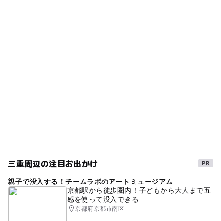
タオルなし 900円
◯
◯
雨でもOK
ベビーカーOK
売店有り
桑町駅
タオル有り 1000円
アイススケート場
（いこーよ調べ）
※12歳以上
ー
◯
食事持込OK
レストラン
四十九駅
※65歳以上は上記より100円引き
タグ
＜プール＞中学生以上 1300円（※年によって料金変動あ
◯
ー
売店
オムツ交換台
り）
ウェディング
プール用おむつ可
日帰り温泉
茅町駅
＜宿 泊＞プラン、お部屋によって料金が異なります。
流れるプール
夏休み2026
プール併設
日帰り入浴
駐車可能台数
雨の日でもOK
GW2016
冬休み2025-2026
144台
雨でも楽しめる
午後から遊べる
宿泊ができる
駐車場料金
秋のお出かけ2026
春休み2027
無料
プール併設の宿泊施設
伊賀牛
三重周辺の注目お出かけ
GW(ゴールデンウィーク)2027
日帰り
天然温泉
親子で没入する！チームラボのアートミュージアム
冬のお出かけ
寒くても楽しめる
京都駅から徒歩圏内！子どもから大人まで五
感を使って没入できる
GW(ゴールデンウィーク)2016
雨の日おでかけ
京都府京都市南区