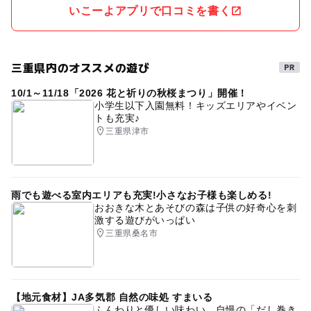
たいなので入場券はセットのが安くなってます。
いこーよアプリで口コミを書く
三重県内のオススメの遊び
10/1～11/18「2026 花と祈りの秋桜まつり」開催！
小学生以下入園無料！キッズエリアやイベン
トも充実♪
三重県津市
雨でも遊べる室内エリアも充実!小さなお子様も楽しめる!
おおきな木とあそびの森は子供の好奇心を刺
激する遊びがいっぱい
三重県桑名市
【地元食材】JA多気郡 自然の味処 すまいる
ふんわりと優しい味わい、自慢の「だし巻き