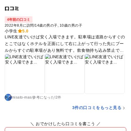
口コミ
4年前の口コミ
2022年8月に訪問
/
14歳の男の子
10歳の男の子
小学生
5.0
LINE友達でいけば安く入場できます。駐車場は道路からすぐの
とこではなくホテルを正面にして右に上がって行った先にプー
ルからすぐの駐車場があり無料です。飲食物持ち込み禁止です
が水筒などの水分補給のものは持ち込みOKでした。売店は売店
横にある食券購入になります。平日行ったのでテント使わず日
陰に座れました。レジャーシートはある方がいいです。更衣
室、シャワー、ロッカーがあり、ロッカーは100円ですがお金
は戻らないです。更衣室ぬけてプールサイドに入れば左手に救
護室があり、救護室で浮き輪の空気1つ100円で入れてもらえま
す。1時間ごとに休憩が10分あり、係の方がプールの中を点検
misato-mas
/
参考に
なった!
2件
して下さいます。休憩中は音楽がスピーカーから大音量でなり
3件の口コミをもっと見る
ます。スピーカーは救護室近くについてるので音が苦手な人は
離れた方がいいです。スライダーは無料です。プールは流れる
＼ おでかけしたら口コミを書こう ／
プールなので大人も浮いてるだけで楽しめます。温泉もあるみ