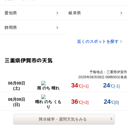
愛知県
岐阜県
静岡県
近くのスポットを探す
三重県伊賀市の天気
予報地点：三重県伊賀市
2026年08月08日 06時00分発表
08月08日
34
24
℃
[+1]
℃
[-1]
雨 のち 晴れ
(土)
08月09日
36
24
晴れ のち くも
℃
[+2]
℃
[0]
(日)
り
降水確率・週間天気をみる