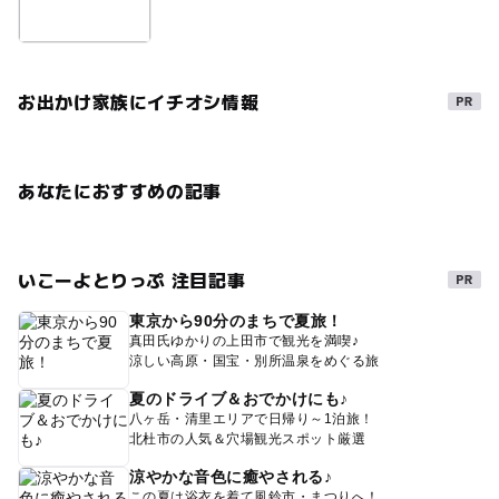
お出かけ家族にイチオシ情報
あなたにおすすめの記事
いこーよとりっぷ 注目記事
東京から90分のまちで夏旅！
真田氏ゆかりの上田市で観光を満喫♪
涼しい高原・国宝・別所温泉をめぐる旅
夏のドライブ＆おでかけにも♪
八ヶ岳・清里エリアで日帰り～1泊旅！
北杜市の人気＆穴場観光スポット厳選
涼やかな音色に癒やされる♪
この夏は浴衣を着て風鈴市・まつりへ！