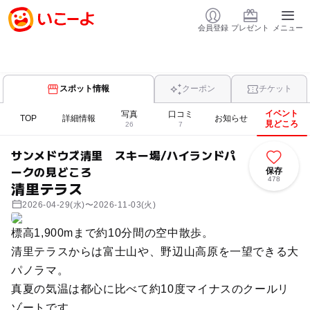
会員登録
プレゼント
メニュー
スポット情報
クーポン
チケット
イベント
写真
口コミ
TOP
詳細情報
お知らせ
見どころ
26
7
サンメドウズ清里 スキー場/ハイランドパ
ークの見どころ
保存
478
清里テラス
2026-04-29(水)〜2026-11-03(火)
標高1,900mまで約10分間の空中散歩。
清里テラスからは富士山や、野辺山高原を一望できる大
パノラマ。
真夏の気温は都心に比べて約10度マイナスのクールリ
ゾートです。