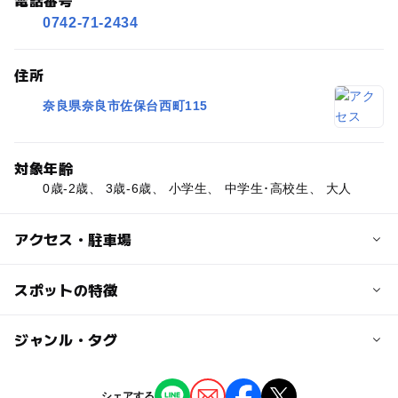
0742-71-2434
住所
奈良県奈良市佐保台西町115
対象年齢
0歳-2歳、 3歳-6歳、 小学生、 中学生･高校生、 大人
アクセス・駐車場
近くの駅
スポットの特徴
平城山駅
◯
ー
駐車場あり
ジャンル・タグ
駅から近い
高の原駅
ー
ー
授乳室あり
託児所
ジャンル
シェアする