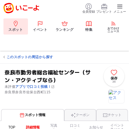
会員登録
プレゼント
メニュー
おでかけ
スポット
イベント
ランキング
特集
ニュース
このスポットの周辺から探す
奈良市勤労者総合福祉センター（サ
ン・アクティブなら）
保存
36
未評価
アプリで口コミ投稿！
奈良県奈良市佐保台西町115
スポット情報
クーポン
チケット
イベント
写真
口コミ
TOP
詳細情報
お知らせ