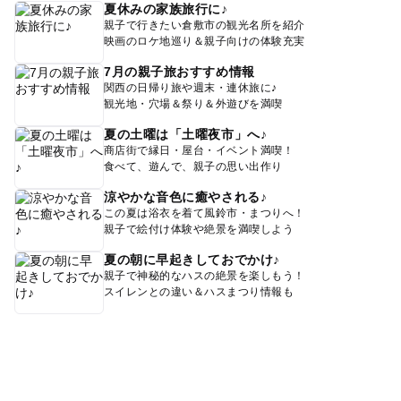
夏休みの家族旅行に♪
親子で行きたい倉敷市の観光名所を紹介
映画のロケ地巡り＆親子向けの体験充実
7月の親子旅おすすめ情報
関西の日帰り旅や週末・連休旅に♪
観光地・穴場＆祭り＆外遊びを満喫
夏の土曜は「土曜夜市」へ♪
商店街で縁日・屋台・イベント満喫！
食べて、遊んで、親子の思い出作り
涼やかな音色に癒やされる♪
この夏は浴衣を着て風鈴市・まつりへ！
親子で絵付け体験や絶景を満喫しよう
夏の朝に早起きしておでかけ♪
親子で神秘的なハスの絶景を楽しもう！
スイレンとの違い＆ハスまつり情報も