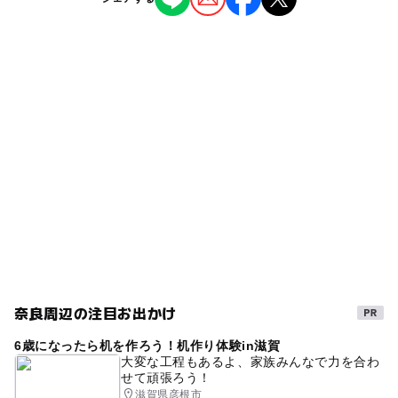
文化施設
◯
ー
雨でもOK
ベビーカーOK
タグ
ー
ー
食事持込OK
レストラン
雨でも楽しめる
雨の日でもOK
室内
ー
ー
売店
オムツ交換台
午後から遊べる
近鉄京都線(奈良県)
近鉄京都線
北大阪急行電鉄(奈良県)
雨でも遊べる
奈良線
北大阪急行電鉄
奈良線(奈良県)
雨の日おでかけ
無料施設
奈良周辺の注目お出かけ
6歳になったら机を作ろう！机作り体験in滋賀
大変な工程もあるよ、家族みんなで力を合わ
せて頑張ろう！
滋賀県彦根市