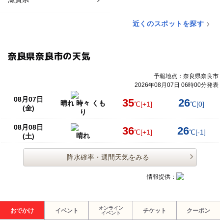
近くのスポットを探す
奈良県奈良市の天気
予報地点：奈良県奈良市
2026年08月07日 06時00分発表
08月07日
35
26
晴れ 時々 くも
℃
[+1]
℃
[0]
(金)
り
08月08日
36
26
℃
[+1]
℃
[-1]
晴れ
(土)
降水確率・週間天気をみる
情報提供：
オンライン
おでかけ
イベント
チケット
クーポン
イベント