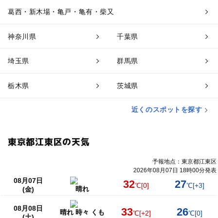
葛西・新木場・亀戸・亀有・柴又
神奈川県
千葉県
埼玉県
群馬県
栃木県
茨城県
近くのスポットを探す
東京都江東区の天気
予報地点：東京都江東区
2026年08月07日 18時00分発表
08月07日
32
27
℃
[0]
℃
[+3]
晴れ
(金)
08月08日
33
26
晴れ 時々 くも
℃
[+2]
℃
[0]
(土)