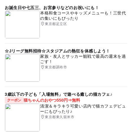
雨の日おでかけ
お誕生日や七五三、お宮参りなどのお祝いにも！
本格和食コースやキッズメニューも！三世代
の集いにもぴったり
東京都足立区
☆Jリーグ無料招待☆スタジアムの熱狂を体感しよう！
家族・友人とサッカー観戦で最高の週末を過
ごす！
東京都調布市
3歳以下の子ども「入場無料」で遊べる癒しの猫カフェ♪
猫ちゃんのおやつ550円⇒無料
クーポン
清潔＆キラキラ可愛い店内で猫カフェデビュ
ーにもぴったり♪
東京都東久留米市