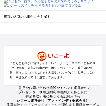
東京の人気のお出かけ先を探す
東京のエリアからプール子ども連れのお出かけスポット
を探す
立川・国分寺・八王子・昭島・多摩のプールお出かけ
お台場・品川・新橋・汐留・豊洲のプールお出かけ
上野・浅草・錦糸町・両国のプールお出かけ
町田・相模原・愛川・上野原のプールお出かけ
渋谷・原宿・恵比寿・中目黒・自由が丘のプールお出かけ
子どもとお出かけ情報サイト「いこーよ」は、東京の子どものお
池袋・赤羽・王子・巣鴨・目白・石神井のプールお出かけ
でかけ情報、東京のお出かけスポットのクチコミ・親子体験情
新宿・高田馬場・代々木・千駄ヶ谷のプールお出かけ
報、東京のおでかけスポット人気ランキングなど、親子のつなが
銀座・丸の内・日本橋・有楽町・築地・月島のプールお出かけ
り・幸せを願って日々運営しております。
吉祥寺・三鷹・中野・高円寺・荻窪・阿佐谷のプールお出かけ
小金井・小平・西東京・東村山・東久留米のプールお出かけ
ご意見やお問い合わせ
施設やイベント運営者の方
プレゼンター利用規約
利用規約
よくある質問
府中・調布・狛江のプールお出かけ
特定商取引法に基づく表記
採用情報
青梅・奥多摩のプールお出かけ
いこーよ運営会社（アクトインディ株式会社）
蒲田・大森・羽田周辺のプールお出かけ
運営会社トップ
ブランドストーリー
理念
未来図
運営サービス