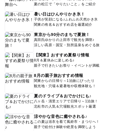
夏の松江で「やりたいこと」をご紹介
暑い日はひんやりかき氷！
子供が笑顔になる♪ふわふわ天然かき氷
関東の有名＆おすすめ店を厳選紹介
東京から90分のまちで夏旅！
真田氏ゆかりの上田市で観光を満喫♪
涼しい高原・国宝・別所温泉をめぐる旅
【関東】おすすめ夏祭り情報
8月＆夏休みに楽しめる♪
親子で行きたいお祭り・イベントが満載
8月の親子旅おすすめ情報
関東からの日帰り～1泊旅にぴったり
観光地・穴場＆避暑地や収穫体験も！
夏のドライブ＆おでかけにも♪
八ヶ岳・清里エリアで日帰り～1泊旅！
北杜市の人気＆穴場観光スポット厳選
涼やかな音色に癒やされる♪
この夏は浴衣を着て風鈴市・まつりへ！
親子で絵付け体験や絶景を満喫しよう