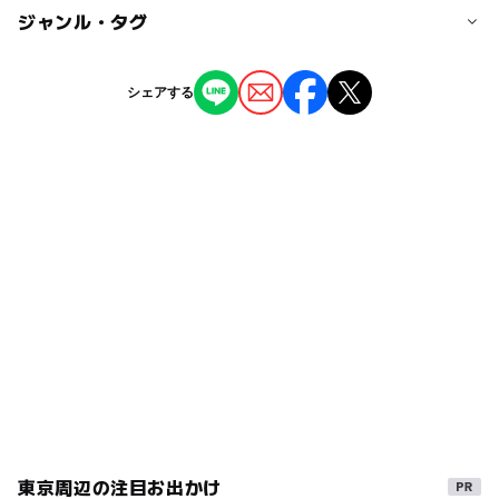
・木場駅1番出口から徒歩7分
ー
◯
駐車場あり
ジャンル・タグ
駅から近い
近くの駅
ー
ー
授乳室あり
託児所
ジャンル
シェアする
木場駅
ショッピング
◯
◯
雨でもOK
ベビーカーOK
東陽町駅
タグ
ー
ー
食事持込OK
レストラン
屋内
東京メトロ東西線
子連れ
雨でも楽しめる
ー
ー
売店
オムツ交換台
雨の日でもOK
子連れお出かけ
子供連れ
親子連れ
児童図書
子ども連れ
子連れOK
屋内施設
児童書
雨でも遊べる
東京メトロ東西線(東京都)
絵本読み聞かせ
室内
絵本
インドア
家族連れ
GW(ゴールデンウィーク)2027
室内施設
東京周辺の注目お出かけ