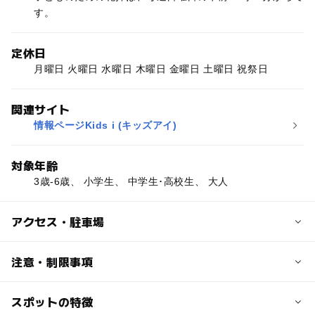
す。
定休日
月曜日 火曜日 水曜日 木曜日 金曜日 土曜日 祝祭日
関連サイト
情報ページKids i (キッズアイ)
対象年齢
3歳-6歳、 小学生、 中学生･高校生、 大人
アクセス・駐車場
交通アクセス
注意・制限事項
■電車の場合の場合
JR線「石川町駅」下車、徒歩20分
スポットの特徴
詳細はメールでお問い合わせください。
みなとみらい線「元町・中華街駅」下車、アメリカ山公園