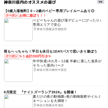
駐車場詳細
神奈川県内のオススメの遊び
近隣のコインパーキングをご利用ください。
【0歳入場無料】0～2歳のベビー専用プレイルームあり◎
お得に遊ぼう！！
クーポン
ベビーちゃんの遊び場デビューにぴったり♪
専用エリアで安心
神奈川県横浜市都筑区
雨もへっちゃら！平日も休日も1DAYパスで思いきり遊ぼう
✨１会計200円引き✨
クーポン
年中快適♪6カ月～12歳 年齢に適した遊具が
そろった屋内パーク
神奈川県川崎市中原区
8月限定 『ナイトズーラシア2026』を開催！
夏だけの夜の動物園♪夜の動物観察やイルミ
ネーションを大満喫！
神奈川県横浜市旭区