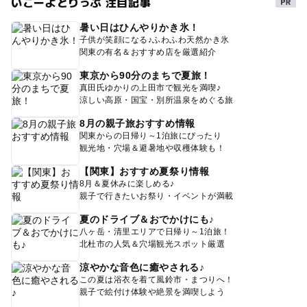
いこーよとりっぷ 注目記事
暑い日はひんやりかき氷！
子供が笑顔になる♪ふわふわ天然かき氷
関東の有名＆おすすめ店を厳選紹介
東京から90分のまちで夏旅！
真田氏ゆかりの上田市で観光を満喫♪
涼しい高原・国宝・別所温泉をめぐる旅
8月の親子旅おすすめ情報
関東からの日帰り～1泊旅にぴったり
観光地・穴場＆避暑地や収穫体験も！
【関東】おすすめ夏祭り情報
8月＆夏休みに楽しめる♪
親子で行きたいお祭り・イベントが満載
夏のドライブ＆おでかけにも♪
八ヶ岳・清里エリアで日帰り～1泊旅！
北杜市の人気＆穴場観光スポット厳選
涼やかな音色に癒やされる♪
この夏は浴衣を着て風鈴市・まつりへ！
親子で絵付け体験や絶景を満喫しよう