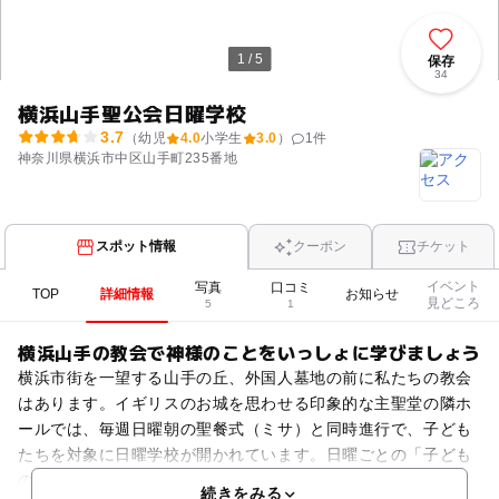
1 / 5
保存
34
横浜山手聖公会日曜学校
3.7
（幼児
4.0
小学生
3.0
）
1
件
神奈川県横浜市中区山手町235番地
スポット情報
クーポン
チケット
イベント
写真
口コミ
TOP
詳細情報
お知らせ
見どころ
5
1
横浜山手の教会で神様のことをいっしょに学びましょう
横浜市街を一望する山手の丘、外国人墓地の前に私たちの教会
はあります。イギリスのお城を思わせる印象的な主聖堂の隣ホ
ールでは、毎週日曜朝の聖餐式（ミサ）と同時進行で、子ども
たちを対象に日曜学校が開かれています。日曜ごとの「子ども
のための礼拝」はもちろん、クリスマス、イースターには楽し
続きをみる