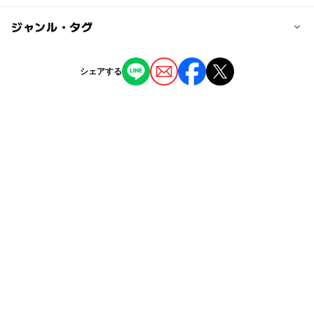
yamatess@gmail.com
口(出口６…エレベータまたはエスカレータ利用）から徒
ー
◯
駐車場あり
ジャンル・タグ
駅から近い
歩5分
※外国人墓地の斜向かい、山手十番館（山手資料館）と山
手234番館の間の建物です。
ー
ー
授乳室あり
託児所
ジャンル
シェアする
神社・寺院
■バスの場合は……
◯
ー
雨でもOK
ベビーカーOK
神奈川中央交通(神奈中)バス11系統 元町公園前 下車徒
歩1分
タグ
ー
ー
食事持込OK
レストラン
雨でも楽しめる
秋のお出かけ2026
雨の日おでかけ
近くの駅
ー
ー
売店
オムツ交換台
横浜
雨の日でもOK
洋館
京浜東北線
元町・中華街駅
みなとみらい線
室内
初詣
雨でも遊べる
石川町駅
イースター
京浜東北線(神奈川県)
教会
根岸線
シルバーウィーク2026
駐車可能台数
0台