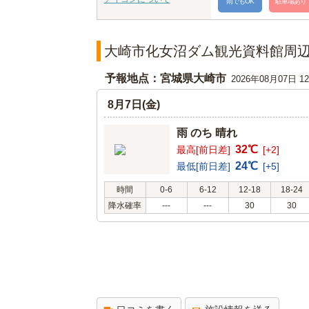
雨でもOK
駐車場あり
大崎市化女沼ダム観光資料館周
予報地点：宮城県大崎市
2026年08月07日 
8月7日(金)
雨 のち 晴れ
32℃
最高[前日差]
[+2]
24℃
最低[前日差]
[+5]
時間
0-6
6-12
12-18
18-24
降水確率
---
---
30
30