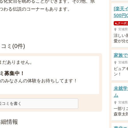
る化女沼を眺めることができます。その他、県
[楽天
つわる伝説のコーナーもあります。
500円
クーポ
宮城県
涼しい
愛が分
ミ(0件)
家族で
まだありません。
宮城県
ピュア
ミ募集中！
ン！
のみなさんの体験をお待ちしてます！
未就学
ム
宮城県
口コミを書く
一部リ
森章太
詳細情報