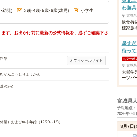
東北エ
わ遊具
･幼児)
3歳･4歳･5歳･6歳(幼児)
小学生
宮城県
飲食持
様家族
ります。お出かけ前に最新の公式情報を、必ずご確認下さ
暑すぎ
待って
料館
クーポ
オフィシャルサイト
宮城県
未就学
むかんこうしりょうかん
ーツパ
沢2-2
宮城県
予報地点：
2026年08
業）および年末年始（12/29～1/3）
8月7日(