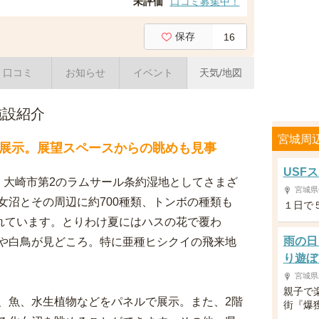
未評価
口コミ募集中！
保存
16
口コミ
お知らせ
イベント
天気/地図
施設紹介
宮城周
展示。展望スペースからの眺めも見事
USFス
、大崎市第2のラムサール条約湿地としてさまざ
宮城県
女沼とその周辺に約700種類、トンボの種類も
１日で
されています。とりわけ夏にはハスの花で覆わ
雨の日
や白鳥が見どころ。特に亜種ヒシクイの飛来地
り遊ぼ
宮城県
親子で
、魚、水生植物などをパネルで展示。また、2階
街『爆