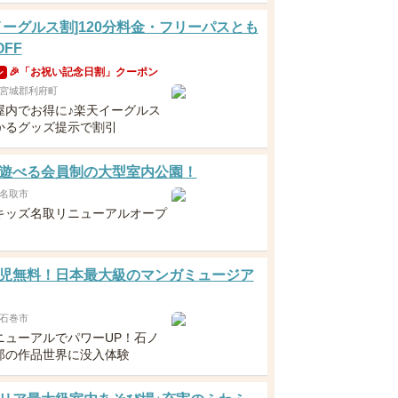
イーグルス割]120分料金・フリーパスとも
OFF
🎉「お祝い記念日割」クーポン
ン
宮城郡利府町
屋内でお得に♪楽天イーグルス
かるグッズ提示で割引
遊べる会員制の大型室内公園！
名取市
キッズ名取リニューアルオープ
児無料！日本最大級のマンガミュージア
石巻市
ニューアルでパワーUP！石ノ
郎の作品世界に没入体験