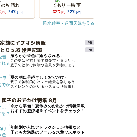
 のち 晴れ
くもり 一時 雨
℃
24℃
32℃
22℃
[+2]
[+5]
[0]
[-2]
降水確率・週間天気を見る
け家族にイチオシ情報
とりっぷ 注目記事
涼やかな音色に癒やされる♪
この夏は浴衣を着て風鈴市・まつりへ！
親子で絵付け体験や絶景を満喫しよう
夏の朝に早起きしておでかけ♪
親子で神秘的なハスの絶景を楽しもう！
スイレンとの違い＆ハスまつり情報も
 親子のおでかけ特集 8月
今から準備！夏休みのお出かけ情報満載
おすすめ遊び場＆イベントをチェック！
年齢別や人気アトラクション情報など
子ども大満足のプール＆水遊びスポット