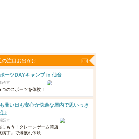
辺の注目お出かけ
ポーツDAYキャンプ in 仙台
仙台市
５つのスポーツを体験！
も暑い日も安心☆快適な屋内で思いっき
う♪
岩沼市
楽しもう！クレーンゲーム商店
獲横丁』で爆獲れ体験