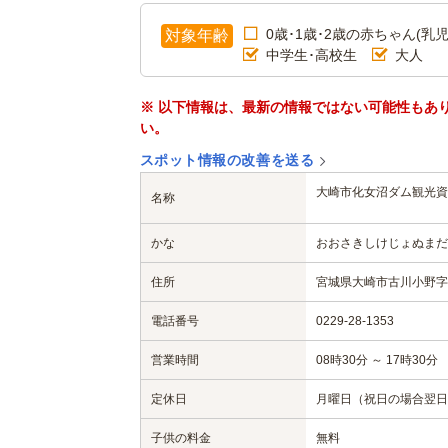
0歳･1歳･2歳の赤ちゃん(乳児
対象年齢
中学生･高校生
大人
※ 以下情報は、最新の情報ではない可能性もあ
い。
スポット情報の改善を送る
大崎市化女沼ダム観光資
名称
かな
おおさきしけじょぬまだ
住所
宮城県大崎市古川小野字遠
電話番号
0229-28-1353
営業時間
08時30分 ～ 17時30分
定休日
月曜日（祝日の場合翌日休
子供の料金
無料