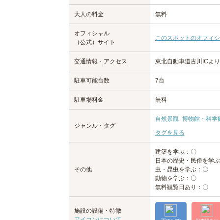
大人の料金
無料
オフィシャル
このスポットのオフィシ
（公式）サイト
交通情報・アクセス
東北自動車道古川ICより
駐車可能台数
7台
駐車場料金
無料
自然景観
博物館・科学
ジャンル・タグ
タグを見る
建築を学ぶ：〇
日本の歴史・民俗を学ぶ
その他
虫・昆虫を学ぶ：〇
動物を学ぶ：〇
無料観覧日あり：〇
施設の設備・特徴
アイコンについて