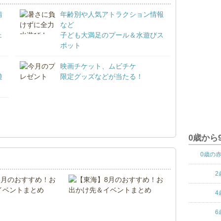
情
年齢別や人気アトラクション情報
など
ェ
子ども大満足のプール＆水遊びス
ポット
映画チケット、ムビチケ
遊
限定グッズなどが当たる！
！
0歳から
0歳の
2
4
6