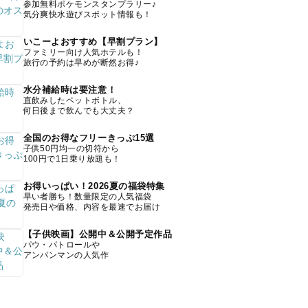
参加無料ポケモンスタンプラリー♪
気分爽快水遊びスポット情報も！
いこーよおすすめ【早割プラン】
ファミリー向け人気ホテルも！
旅行の予約は早めが断然お得♪
水分補給時は要注意！
直飲みしたペットボトル、
何日後まで飲んでも大丈夫？
全国のお得なフリーきっぷ15選
子供50円均一の切符から
100円で1日乗り放題も！
お得いっぱい！2026夏の福袋特集
早い者勝ち！数量限定の人気福袋
発売日や価格、内容を最速でお届け
【子供映画】公開中＆公開予定作品
パウ・パトロールや
アンパンマンの人気作