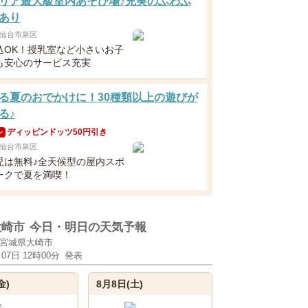
リア最大級室内あそび場♪充実のふわふ
あり
仙台市泉区
込OK！授乳室など小さいお子
も安心のサービス充実
る夏のおでかけに！30種類以上の遊びが
る♪
ディッピンドッツ50円引き
ン
仙台市泉区
児は無料♪全天候型の屋内スポ
ークで夏を満喫！
大崎市
今日・明日の天気予報
宮城県大崎市
月07日 12時00分
発表
金)
8月8日(土)