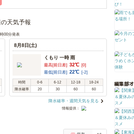
辺の天気予報
12時00分発表
8月8日(土)
くもり 一時 雨
32℃
最高[前日差]
[0]
22℃
最低[前日差]
[-2]
編集部
時間
0-6
6-12
12-18
18-24
降水確率
20
30
60
60
降水確率・週間天気を見る
情報提供：