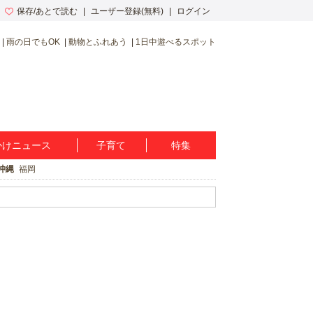
保存/あとで読む
ユーザー登録(無料)
ログイン
雨の日でもOK
動物とふれあう
1日中遊べるスポット
かけニュース
子育て
特集
沖縄
福岡