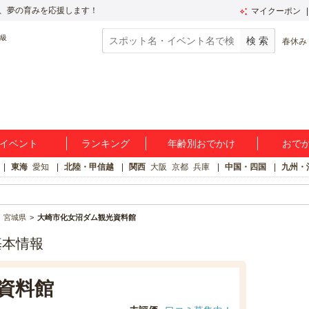
、夢の育みを応援します！
マイクーポン
春休み
イベント
ランキング
年齢別おでかけ
おで
東海
愛知
北陸・甲信越
関西
大阪
京都
兵庫
中国・四国
九州・
宮城県
大崎市化女沼ダム観光資料館
基本情報
資料館