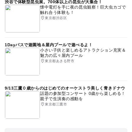
渋谷で体験型昆虫展。700体以上の昆虫が大集合！
懐中電灯を手に夜の昆虫観察！巨大虫カゴで
触れ合う体験も！
東京都渋谷区
1Dayパスで遊園地＆屋内プールで遊べるよ！
小さい子供と楽しめるアトラクション充実＆
魅力の広々屋内プール
東京都あきる野市
9/13三鷹０歳からのはじめてのオーケストラ美しく青きドナウ
話題の参加型コンサート 0歳から楽しめる！
親子で生演奏の感動を
東京都三鷹市