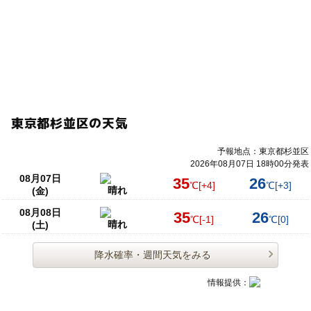
東京都杉並区の天気
予報地点：東京都杉並区
2026年08月07日 18時00分発表
08月07日
35
26
℃
[+4]
℃
[+3]
晴れ
(金)
08月08日
35
26
℃
[-1]
℃
[0]
晴れ
(土)
降水確率・週間天気をみる
情報提供：