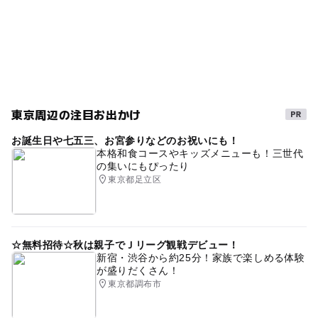
イベント
寒い日でもOK
雨でも遊べる
節約子連れ
節約でおでかけ
赤ちゃんとおでかけ
GW(ゴールデンウィーク)2027
屋内
中央線
ママサークル
発表会
大人も子どもも
東京周辺の注目お出かけ
中央・総武線(東京都)
こどもとお出かけ
お誕生日や七五三、お宮参りなどのお祝いにも！
東京メトロ丸ノ内線
スタジオ
節約おでかけ
節約
本格和食コースやキッズメニューも！三世代
の集いにもぴったり
駐車場あり
暑くてもOK
駅から近い
0円遊び場
東京都足立区
室内
梅雨
貸しスタジオ
中央・総武線
0円スポット
屋内施設
雨のお出かけ
寒くてもOK
☆無料招待☆秋は親子でＪリーグ観戦デビュー！
赤ちゃんとお出かけ
ベビーカーOK
タダでお出かけ
新宿・渋谷から約25分！家族で楽しめる体験
が盛りだくさん！
0円お出かけ
駅近
秋のお出かけ2026
東京都調布市
雨でも楽しめる
節約遊び場
団体利用可
劇場