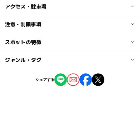
アクセス・駐車場
交通アクセス
注意・制限事項
JR「阿佐ヶ谷駅」徒歩3分
東京メトロ 丸の内線「南阿佐ヶ谷駅」徒歩10分
スポットの特徴
利用をご希望の場合は、事前にお問い合わせください。
近くの駅
ー
◯
駐車場あり
ジャンル・タグ
駅から近い
阿佐ケ谷駅
ー
ー
授乳室あり
託児所
ジャンル
シェアする
南阿佐ケ谷駅
文化施設
◯
ー
雨でもOK
ベビーカーOK
タグ
ー
ー
食事持込OK
レストラン
雨でもOK
阿佐ヶ谷駅
こどもとおでかけ
雨の日
ー
ー
売店
オムツ交換台
屋内なので雨でもOK
暑い日でもOK
節約お出かけ
雨の日おでかけ
無料施設
雨の日でもOK