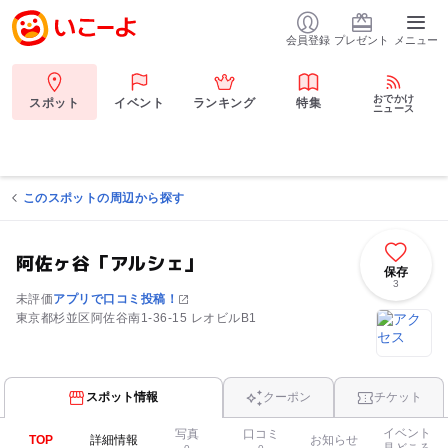
会員登録
プレゼント
メニュー
おでかけ
スポット
イベント
ランキング
特集
ニュース
このスポットの周辺から探す
阿佐ヶ谷「アルシェ」
保存
3
未評価
アプリで口コミ投稿！
東京都杉並区阿佐谷南1-36-15 レオビルB1
スポット情報
クーポン
チケット
イベント
写真
口コミ
TOP
詳細情報
お知らせ
見どころ