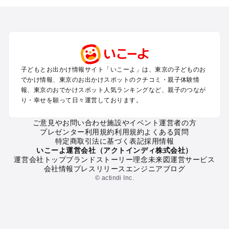
を探す
立川・国分寺・八王子・昭島・多摩のプールお出かけ
お台場・品川・新橋・汐留・豊洲のプールお出かけ
上野・浅草・錦糸町・両国のプールお出かけ
町田・相模原・愛川・上野原のプールお出かけ
渋谷・原宿・恵比寿・中目黒・自由が丘のプールお出かけ
子どもとお出かけ情報サイト「いこーよ」は、東京の子どものお
池袋・赤羽・王子・巣鴨・目白・石神井のプールお出かけ
でかけ情報、東京のお出かけスポットのクチコミ・親子体験情
新宿・高田馬場・代々木・千駄ヶ谷のプールお出かけ
報、東京のおでかけスポット人気ランキングなど、親子のつなが
銀座・丸の内・日本橋・有楽町・築地・月島のプールお出かけ
り・幸せを願って日々運営しております。
吉祥寺・三鷹・中野・高円寺・荻窪・阿佐谷のプールお出かけ
小金井・小平・西東京・東村山・東久留米のプールお出かけ
ご意見やお問い合わせ
施設やイベント運営者の方
プレゼンター利用規約
利用規約
よくある質問
府中・調布・狛江のプールお出かけ
特定商取引法に基づく表記
採用情報
青梅・奥多摩のプールお出かけ
いこーよ運営会社（アクトインディ株式会社）
蒲田・大森・羽田周辺のプールお出かけ
運営会社トップ
ブランドストーリー
理念
未来図
運営サービス
会社情報
プレスリリース
エンジニアブログ
葛西・新木場・亀戸・亀有・柴又のプールお出かけ
© actindi Inc.
北千住・日暮里・荒川のプールお出かけ
二子玉川・三軒茶屋・駒沢・世田谷のプールお出かけ
秋葉原・神田・御茶ノ水・神楽坂・後楽園・九段下のプールお
出かけ
六本木・赤坂・青山・麻布・白金のプールお出かけ