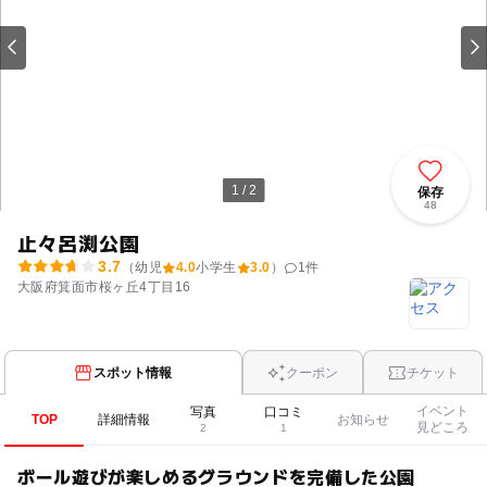
1 / 2
保存
48
止々呂渕公園
3.7
（幼児
4.0
小学生
3.0
）
1
件
大阪府箕面市桜ヶ丘4丁目16
スポット情報
クーポン
チケット
イベント
写真
口コミ
TOP
詳細情報
お知らせ
見どころ
2
1
ボール遊びが楽しめるグラウンドを完備した公園