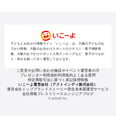
大阪のエリアからプール子ども連れのお出かけスポット
を探す
堺・大阪南部（岸和田・関西空港・泉南）のプールお出かけ
高槻・吹田・豊中・茨木・箕面・枚方・伊丹空港のプールお出
かけ
梅田・キタ・淀屋橋・本町・福島のプールお出かけ
東大阪・八尾・寝屋川・守口・門真のプールお出かけ
子どもとお出かけ情報サイト「いこーよ」は、大阪の子どものお
大阪ベイエリア（USJ・南港）のプールお出かけ
でかけ情報、大阪のお出かけスポットのクチコミ・親子体験情
なんば・心斎橋・道頓堀・四ツ橋・ミナミのプールお出かけ
報、大阪のおでかけスポット人気ランキングなど、親子のつなが
天王寺・阿倍野・上本町・長居のプールお出かけ
り・幸せを願って日々運営しております。
大阪城・京橋・鶴見緑地のプールお出かけ
新大阪・江坂・十三のプールお出かけ
ご意見やお問い合わせ
施設やイベント運営者の方
プレゼンター利用規約
利用規約
よくある質問
特定商取引法に基づく表記
採用情報
大阪の定番お出かけスポット
いこーよ運営会社（アクトインディ株式会社）
運営会社トップ
ブランドストーリー
理念
未来図
運営サービス
大阪の遊園地
会社情報
プレスリリース
エンジニアブログ
大阪の動物園
© actindi Inc.
大阪のバーベキュー
大阪の釣り
大阪の牧場