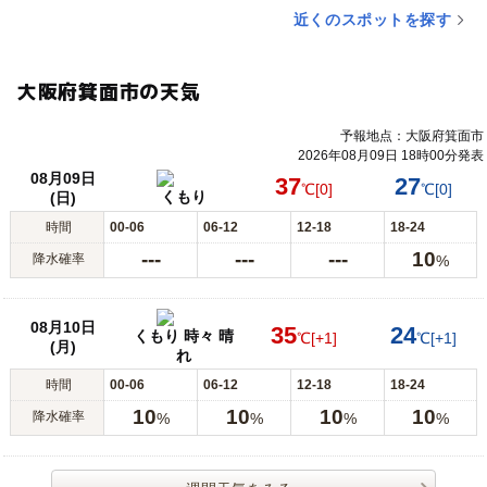
近くのスポットを探す
大阪府箕面市の天気
予報地点：大阪府箕面市
2026年08月09日 18時00分発表
08月09日
37
27
℃
[0]
℃
[0]
くもり
(日)
時間
00-06
06-12
12-18
18-24
---
---
---
10
降水確率
%
08月10日
35
24
くもり 時々 晴
℃
[+1]
℃
[+1]
(月)
れ
時間
00-06
06-12
12-18
18-24
10
10
10
10
降水確率
%
%
%
%