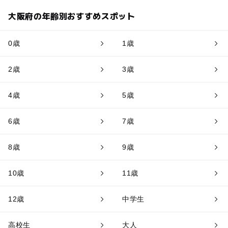
大阪府の年齢別おすすめスポット
0歳
1歳
2歳
3歳
4歳
5歳
6歳
7歳
8歳
9歳
10歳
11歳
12歳
中学生
高校生
大人