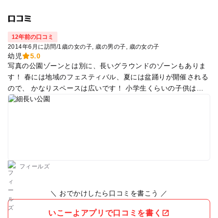
口コミ
12年前の口コミ
2014年6月に訪問
/
1歳の女の子
歳の男の子
歳の女の子
幼児
5.0
写真の公園ゾーンとは別に、長いグラウンドのゾーンもありま
す！ 春には地域のフェスティバル、夏には盆踊りが開催される
ので、 かなりスペースは広いです！ 小学生くらいの子供はそ
ちらで遊んでくれるので、 ちっちゃい子供連れは、この公園ゾ
ーンでゆっくり、他を気にせず遊べるのでありがたいです！
フィールズ
＼ おでかけしたら口コミを書こう ／
いこーよアプリで口コミを書く