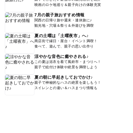
映画のロケ地巡り＆親子向けの体験充実
7月の親子旅おすすめ情報
関西の日帰り旅や週末・連休旅に♪
観光地・穴場＆祭り＆外遊びを満喫
夏の土曜は「土曜夜市」へ♪
商店街で縁日・屋台・イベント満喫！
食べて、遊んで、親子の思い出作り
涼やかな音色に癒やされる♪
この夏は浴衣を着て風鈴市・まつりへ！
親子で絵付け体験や絶景を満喫しよう
夏の朝に早起きしておでかけ♪
親子で神秘的なハスの絶景を楽しもう！
スイレンとの違い＆ハスまつり情報も