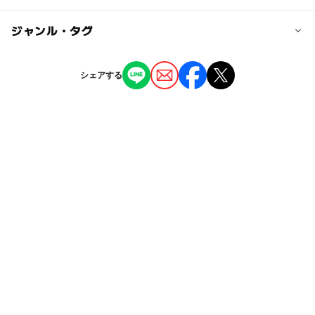
大人の料金
阪急箕面線「桜井駅」より徒歩10分
無料
ー
ー
駐車場あり
ジャンル・タグ
駅から近い
近くの駅
桜井駅
ー
ー
授乳室あり
託児所
ジャンル
シェアする
公園・総合公園
ー
◯
雨でもOK
ベビーカーOK
牧落駅
タグ
◯
ー
食事持込OK
レストラン
石橋阪大前駅
春休み2027
三連休
広い公園
広場
ー
ー
売店
オムツ交換台
ジャングルジム
GW(ゴールデンウィーク)2027
ゴールデンウィーク
すべり台
阪急箕面線
朝から遊べる
GW2016
ボール遊び
GW
秋のお出かけ2026
シルバーウィーク2026
トイレあり
阪急宝塚本線
ゴールデンウィーク2015
GW(ゴールデンウィーク)2015
gw2015
ブランコ