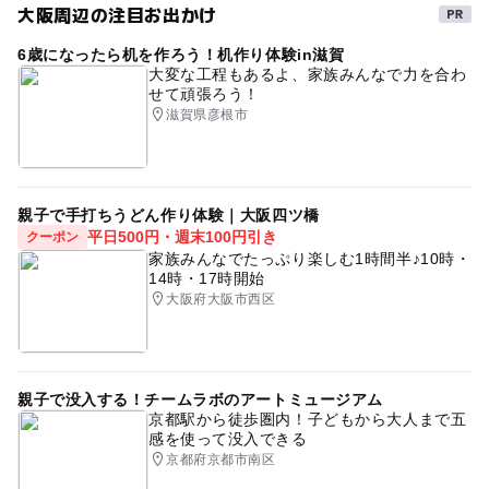
大阪周辺の注目お出かけ
冬休み2025-2026
平成27年
阪急宝塚本線(大阪府)
6歳になったら机を作ろう！机作り体験in滋賀
夏休み2026
盆踊り
ゴールデンウィーク2016
大変な工程もあるよ、家族みんなで力を合わ
せて頑張ろう！
GW(ゴールデンウィーク)2016
無料施設
滋賀県彦根市
親子で手打ちうどん作り体験｜大阪四ツ橋
平日500円・週末100円引き
クーポン
家族みんなでたっぷり楽しむ1時間半♪10時・
14時・17時開始
大阪府大阪市西区
親子で没入する！チームラボのアートミュージアム
京都駅から徒歩圏内！子どもから大人まで五
感を使って没入できる
京都府京都市南区