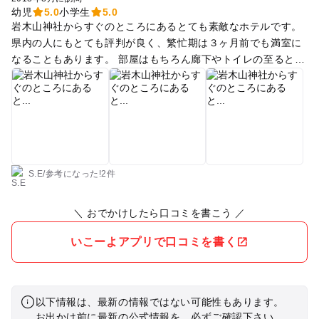
幼児
5.0
小学生
5.0
岩木山神社からすぐのところにあるとても素敵なホテルです。
県内の人にもとても評判が良く、繁忙期は３ヶ月前でも満室に
なることもあります。 部屋はもちろん廊下やトイレの至るとこ
ろまで花が生けており、細やかな気配りを感じます。 スタッフ
の方もとても感じが良いです。 日曜の昼頃にこぎんさし体験な
どをやっていることもあります。 海から近い訳ではないので期
待はしていませんでしたが、夕食のお刺身がとても美味しくて
びっくりしました。 会席料理は食べたことのない凝った前菜が
あり、量も控えめでちょうど良かったです。 お酒の種類も多い
のでお酒飲みにはちょうど良さそうです。 食物アレルギーにも
S.E
/
参考に
なった!
2件
対応してくれます。 14時までランチもやっていて、千円前後で
リーズナブル！ ちらし寿司セット、青森県産豚を使ったカツ
＼ おでかけしたら口コミを書こう ／
丼、カツカレー、焼肉定食、麺類などがあります。 外の眺めも
良いので優雅なランチが出来ます♪ 日帰り入浴も出来ます。 鉄
いこーよアプリで口コミを書く
分を含んだ少し硫黄臭のする白濁した湯です。 シャンプー、ボ
ディソープもついてます。 脱衣室は清潔感があり、またベビー
ベッドもあります。 囲炉裏のある畳の休憩室でゆっくりするこ
以下情報は、最新の情報ではない可能性もあります。
ともできます。 日帰りもよいですが、ぜひ宿泊がおすすめ！
お出かけ前に最新の公式情報を、必ずご確認下さい。