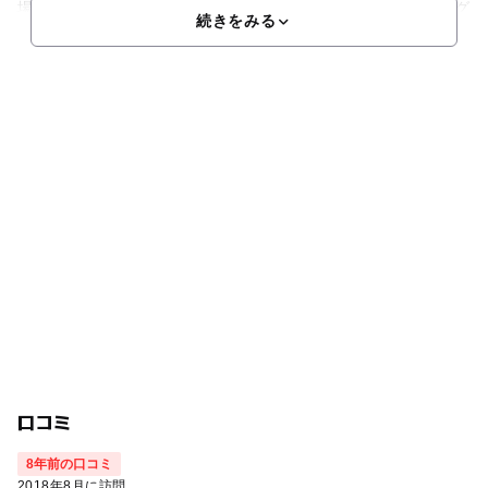
場は木の芳香が心地よく、癒されます。泉質はナトリウム･マグ
続きをみる
口コミ
8年前の口コミ
2018年8月に訪問