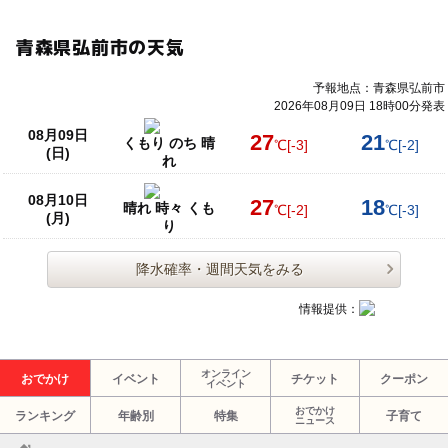
青森県弘前市の天気
予報地点：青森県弘前市
2026年08月09日 18時00分発表
08月09日
27
21
くもり のち 晴
℃
[-3]
℃
[-2]
(日)
れ
08月10日
27
18
晴れ 時々 くも
℃
[-2]
℃
[-3]
(月)
り
降水確率・週間天気をみる
情報提供：
オンライン
おでかけ
イベント
チケット
クーポン
イベント
おでかけ
ランキング
年齢別
特集
子育て
ニュース