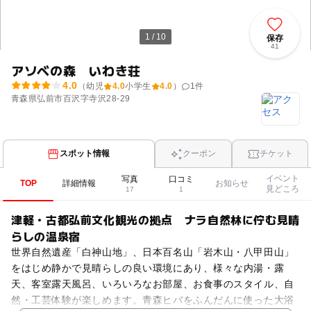
1 / 10
保存
41
アソベの森 いわき荘
4.0
（幼児
4.0
小学生
4.0
）
1
件
青森県弘前市百沢字寺沢28-29
スポット情報
クーポン
チケット
イベント
写真
口コミ
TOP
詳細情報
お知らせ
見どころ
17
1
津軽・古都弘前文化観光の拠点 ナラ自然林に佇む見晴
らしの温泉宿
世界自然遺産「白神山地」、日本百名山「岩木山・八甲田山」
をはじめ静かで見晴らしの良い環境にあり、様々な内湯・露
天、客室露天風呂、いろいろなお部屋、お食事のスタイル、自
然・工芸体験が楽しめます。青森ヒバをふんだんに使った大浴