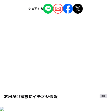
・東北自動車道大鰐弘前ICから国道7号、県道260・3号を
ー
ー
授乳室あり
託児所
ジャンル
岩木山方面へ23km
シェアする
ホテル・旅館
◯
◯
雨でもOK
ベビーカーOK
駐車可能台数
100台
タグ
ー
ー
食事持込OK
レストラン
室内
午後から遊べる
弘前
青森県
駐車場料金
ー
ー
売店
オムツ交換台
東北自動車道
三連休
エイエイピー
無料
雨の日おでかけ
雨でも楽しめる
温泉がある宿泊施設
GW2016
aap
GW(ゴールデンウィーク)2016
青森
雨でも遊べる
gw2015
ゴールデンウィーク2016
秋のお出かけ2026
GW(ゴールデンウィーク)2027
体験
お出かけ家族にイチオシ情報
GW(ゴールデンウィーク)2015
弘前市
雨の日でもOK
GW
シルバーウィーク2026