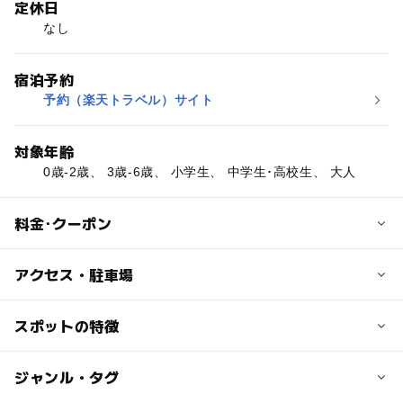
定休日
なし
宿泊予約
予約（楽天トラベル）サイト
対象年齢
0歳-2歳、 3歳-6歳、 小学生、 中学生･高校生、 大人
料金･クーポン
子供の料金
アクセス・駐車場
プランにより異なります
交通アクセス
スポットの特徴
大人の料金
・JR弘前駅より無料シャトルバス30分
プランにより異なります
・JR奥羽本線弘前駅から弘南バスいわき荘行きで50分、
◯
ー
駐車場あり
ジャンル・タグ
駅から近い
終点下車すぐ