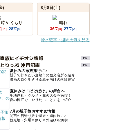
金)
8月8日(土)
 時々 くもり
晴れ
℃
28℃
36℃
27℃
[+1]
[0]
[0]
[-1]
降水確率・週間天気を見る
け家族にイチオシ情報
とりっぷ 注目記事
夏休みの家族旅行に♪
親子で行きたい倉敷市の観光名所を紹介
映画のロケ地巡り＆親子向けの体験充実
夏休みは「ばけばけ」の舞台へ
聖地巡礼・グルメ・花火大会を満喫！
夏の松江で「やりたいこと」をご紹介
7月の親子旅おすすめ情報
関西の日帰り旅や週末・連休旅に♪
観光地・穴場＆祭り＆外遊びを満喫