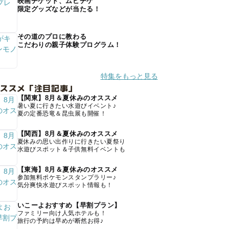
映画チケット、ムビチケ
限定グッズなどが当たる！
その道のプロに教わる
こだわりの親子体験プログラム！
特集をもっと見る
オススメ「注目記事」
【関東】8月＆夏休みのオススメ
暑い夏に行きたい水遊びイベント♪
夏の定番恐竜＆昆虫展も開催！
【関西】8月＆夏休みのオススメ
夏休みの思い出作りに行きたい夏祭り
水遊びスポット＆子供無料イベントも
【東海】8月＆夏休みのオススメ
参加無料ポケモンスタンプラリー♪
気分爽快水遊びスポット情報も！
いこーよおすすめ【早割プラン】
ファミリー向け人気ホテルも！
旅行の予約は早めが断然お得♪