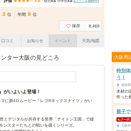
評価
★
★
★
★
★
4.6
幼児
4.6
小学生
4.6
[
口コミ
1,990
件
]
3
9
間
位
年間
位
保存
8,469
口コミ
お知らせ
イベント
天気/地図
センター大阪の見どころ
大阪周
特別体
う！
滋賀県
木材の
ツ』がいよいよ登場！
作った
ネマに新4Ｄムービー『レゴ®ネックスナイツ』がい
親子で
中世とデジタルが共存する世界「ナイトン王国」で繰
クーポ
モンスターたちとの戦いを描くシリーズ。
大阪府