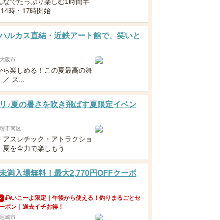
んなでたっぷり楽しむ1時間半
・14時・17時開始
ハルカス直結・近鉄アート館で、笑いと
大阪市
から楽しめる！この夏最高の舞
 ス...
リ♪夏の暑さを吹き飛ばす夏限定イベン
堺市南区
・アスレチック・アトラクショ
！夏を全力で楽しもう
未満入場無料！最大2,770円OFFクーポ
🎣いこーよ限定｜午後から使える！釣りまるごとセ
ン
ーポン｜過去イチお得！
尼崎市