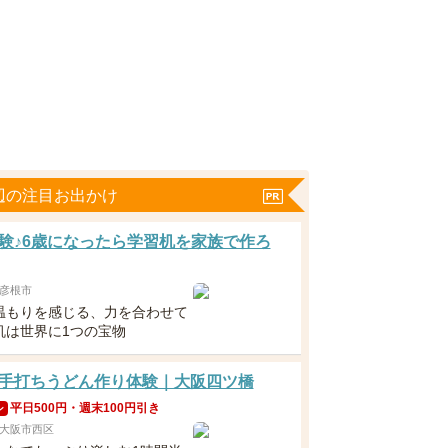
辺の注目お出かけ
験♪6歳になったら学習机を家族で作ろ
彦根市
温もりを感じる、力を合わせて
机は世界に1つの宝物
手打ちうどん作り体験｜大阪四ツ橋
平日500円・週末100円引き
ン
大阪市西区