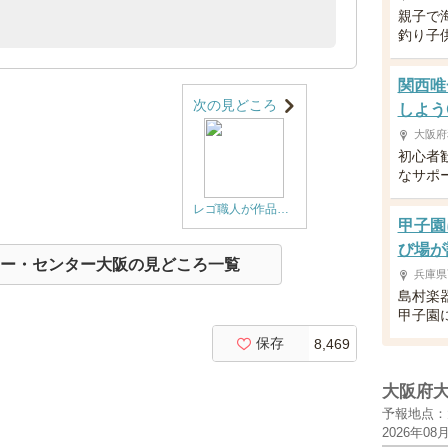
親子で
釣り子
関西唯
次の見どころ
しよう
大阪府
初心者
なサポ
レゴ職人が作品作りのコツを伝授します！
甲子園
び場が
ー・センター大阪の見どころ一覧
兵庫県
島村楽
甲子園
保存
8,469
大阪府
予報地点：
2026年08