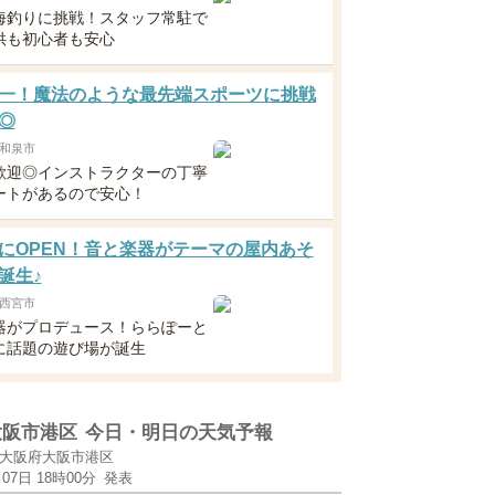
海釣りに挑戦！スタッフ常駐で
供も初心者も安心
一！魔法のような最先端スポーツに挑戦
◎
和泉市
歓迎◎インストラクターの丁寧
ートがあるので安心！
にOPEN！音と楽器がテーマの屋内あそ
誕生♪
西宮市
器がプロデュース！ららぽーと
に話題の遊び場が誕生
大阪市港区
今日・明日の天気予報
大阪府大阪市港区
月07日 18時00分
発表