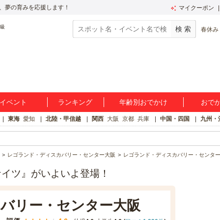
、夢の育みを応援します！
マイクーポン
春休み
イベント
ランキング
年齢別おでかけ
おで
東海
愛知
北陸・甲信越
関西
大阪
京都
兵庫
中国・四国
九州・
レゴランド・ディスカバリー・センター大阪
レゴランド・ディスカバリー・センタ
ナイツ』がいよいよ登場！
バリー・センター大阪