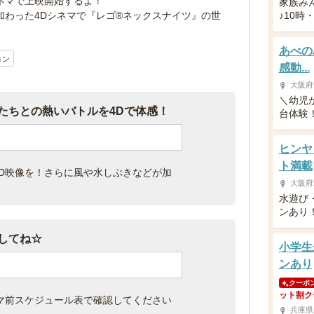
シネマで上映開始するよ！
家族み
加わった4Dシネマで『レゴ®ネックスナイツ』の世
♪10時
あべの
ョン
感動...
大阪府
＼幼児
たちとの熱いバトルを4Dで体感！
台体験！／
ヒンヤ
ト満載
D映像を！さらに風や水しぶきなどが加
大阪府
水遊び
ンあり
してね☆
小学生
ンあり
クーポ
ット割ク
マ前スケジュール表で確認してください
兵庫県