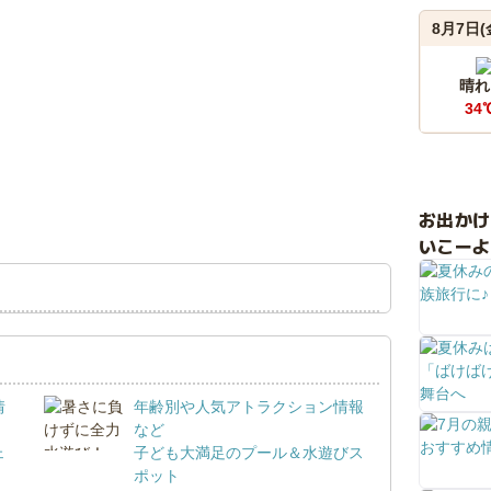
8月7日(
晴れ
34
お出か
いこーよ
情
年齢別や人気アトラクション情報
など
ェ
子ども大満足のプール＆水遊びス
ポット