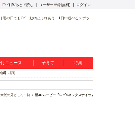
保存/あとで読む
ユーザー登録(無料)
ログイン
雨の日でもOK
動物とふれあう
1日中遊べるスポット
かけニュース
子育て
特集
沖縄
福岡
ー大阪の見どころ一覧
新4Dムービー『レゴ®ネックスナイツ』がいよいよ登場！