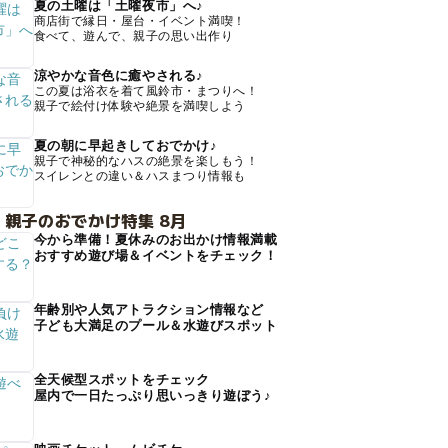
夏の土曜は「土曜夜市」へ♪
商店街で縁日・屋台・イベント満喫！
食べて、遊んで、親子の思い出作り
涼やかな音色に癒やされる♪
この夏は浴衣を着て風鈴市・まつりへ！
親子で絵付け体験や絶景を満喫しよう
夏の朝に早起きしておでかけ♪
親子で神秘的なハスの絶景を楽しもう！
スイレンとの違い＆ハスまつり情報も
 親子のおでかけ特集 8月
今から準備！夏休みのお出かけ情報満載
おすすめ遊び場＆イベントをチェック！
年齢別や人気アトラクション情報など
子ども大満足のプール＆水遊びスポット
全天候型スポットをチェック
屋内で一日たっぷり思いっきり遊ぼう♪