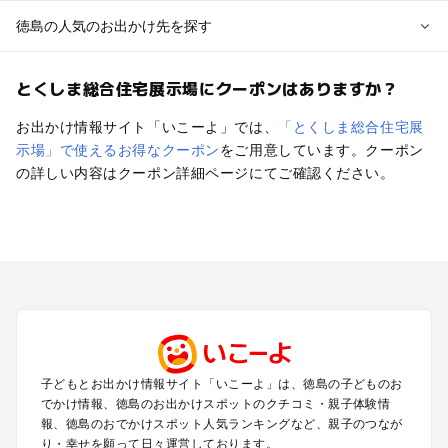
徳島の人気のお出かけ先を探す
徳島のエリアからプール子ども連れのお出かけスポット
とくしま総合住宅展示場にクーポンはありますか？
を探す
徳島・鳴門のプールお出かけ
お出かけ情報サイト「いこーよ」では、
「とくしま総合住宅展
祖谷渓・大歩危・剣山・三好・吉野川のプールお出かけ
示場」で使えるお得なクーポン
をご用意しています。クーポン
阿南・日和佐・宍喰・海陽のプールお出かけ
の詳しい内容はクーポン詳細ページにてご確認ください。
徳島の定番お出かけスポット
徳島の遊園地
徳島の動物園
徳島のバーベキュー
徳島の釣り
徳島の牧場
徳島のプール
徳島のアスレチック
子どもとお出かけ情報サイト「いこーよ」は、徳島の子どものお
徳島の公園・総合公園
でかけ情報、徳島のお出かけスポットのクチコミ・親子体験情
徳島の観光
報、徳島のおでかけスポット人気ランキングなど、親子のつなが
り・幸せを願って日々運営しております。