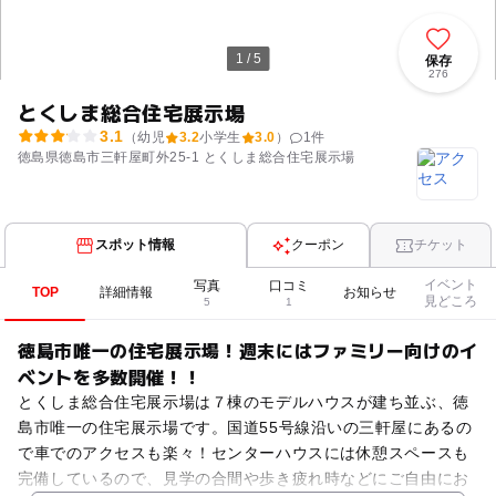
1 / 5
保存
276
とくしま総合住宅展示場
3.1
（幼児
3.2
小学生
3.0
）
1
件
徳島県徳島市三軒屋町外25-1 とくしま総合住宅展示場
スポット情報
クーポン
チケット
イベント
写真
口コミ
TOP
詳細情報
お知らせ
見どころ
5
1
徳島市唯一の住宅展示場！週末にはファミリー向けのイ
ベントを多数開催！！
とくしま総合住宅展示場は７棟のモデルハウスが建ち並ぶ、徳
島市唯一の住宅展示場です。国道55号線沿いの三軒屋にあるの
で車でのアクセスも楽々！センターハウスには休憩スペースも
完備しているので、見学の合間や歩き疲れ時などにご自由にお