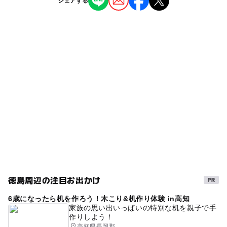
シェアする
その他
◯
◯
雨でもOK
ベビーカーOK
駐車場料金
無料
タグ
ー
ー
食事持込OK
レストラン
クーポン
イベント
割引
イベントスペース
ー
◯
売店
オムツ交換台
お得なクーポン
冬休み2025-2026
春休み2027
割引券
展示場
GW(ゴールデンウィーク)2027
外遊び
夏休み2026
午後から遊べる
入園無料
住宅
無料
駐車場無料
住宅展示場
入場無料
無料施設
親子参加
リフォーム
徳島周辺の注目お出かけ
6歳になったら机を作ろう！木こり&机作り体験 in高知
家族の思い出いっぱいの特別な机を親子で手
作りしよう！
高知県長岡郡