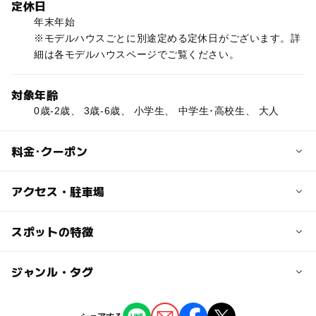
定休日
年末年始
※モデルハウスごとに別途定める定休日がございます。詳
細は各モデルハウスページでご覧ください。
対象年齢
0歳-2歳、 3歳-6歳、 小学生、 中学生･高校生、 大人
料金･クーポン
クーポン
アクセス・駐車場
【クーポン】いこーよ限定プレゼント♪
交通アクセス
スポットの特徴
沖浜すぐ南、国道55号沿い三軒屋
◯
ー
駐車場あり
ジャンル・タグ
駅から近い
近くの駅
文化の森駅
ー
ー
授乳室あり
託児所
ジャンル