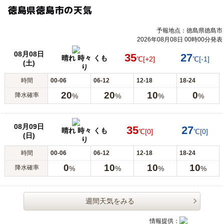
徳島県徳島市の天気
予報地点：徳島県徳島市
2026年08月08日 00時00分発表
08月08日
35
27
晴れ 時々 くも
℃
[+2]
℃
[-1]
(土)
り
時間
00-06
06-12
12-18
18-24
20
20
10
0
降水確率
%
%
%
%
08月09日
35
27
晴れ 時々 くも
℃
[0]
℃
[0]
(日)
り
時間
00-06
06-12
12-18
18-24
0
10
10
10
降水確率
%
%
%
%
週間天気をみる
情報提供：