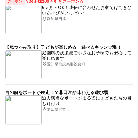
☆お子様200円引きクーポン☆
クーポン
6ヵ月～OK！成長に合わせたお家ではできな
いあそびがいっぱい♪
愛知県日進市
【魚つかみ取り】子どもが楽しめる！遊べるキャンプ場！
庭園風の浅瀬池で小さなお子様でも安心して
楽しめます
愛知県北設楽郡設楽町
目の前をボートが疾走！？非日常が味わえる遊び場
迫力満点なボートが走る姿に子どもたちの目
も釘付け！
愛知県常滑市