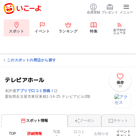
会員登録
プレゼント
メニュー
おでかけ
スポット
イベント
ランキング
特集
ニュース
このスポットの周辺から探す
テレピアホール
保存
10
未評価
アプリで口コミ投稿！
愛知県名古屋市東区東桜1-14-25 テレピアビル2階
スポット情報
クーポン
チケット
イベント
写真
口コミ
TOP
詳細情報
お知らせ
見どころ