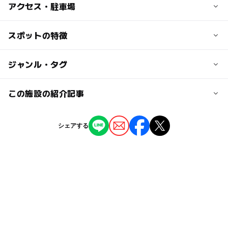
アクセス・駐車場
交通アクセス
スポットの特徴
地下鉄東山線・名城線「栄」駅下車、４A出口から東へ徒
歩5分
◯
◯
駐車場あり
ジャンル・タグ
駅から近い
近くの駅
ー
ー
授乳室あり
託児所
ジャンル
この施設の紹介記事
高岳駅
文化施設
◯
◯
雨でもOK
ベビーカーOK
名古屋で「キミとアイドルプリキュア♪展」
シェアする
栄町駅
開催 ツーショット撮影コーナー＆グッズも
タグ
ー
ー
食事持込OK
レストラン
2025年3月7日
雨のお出かけ
栄
雨でもOK
室内
栄駅
ー
ー
売店
オムツ交換台
秋のお出かけ2026
暑い日でもOK
雨でも楽しめる
駐車可能台数
寒い日でもOK
シルバーウィーク2026
地下鉄東山線
90台
屋内施設
梅雨
地下鉄桜通線
名鉄瀬戸線
駐車場詳細