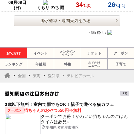
08月09日
34
26
℃
[0]
℃
[-1]
くもり のち 雨
(日)
降水確率・週間天気をみる
情報提供：
オンライン
おでかけ
イベント
チケット
クーポン
イベント
おでかけ
ランキング
年齢別
特集
子育て
ニュース
全国
東海
愛知県
テレピアホール
愛知周辺の注目お出かけ
3歳以下無料！室内で雨でもOK！親子で遊べる猫カフェ
猫ちゃんのおやつ550円⇒無料
クーポン
クーポンでお得！かわいい猫ちゃんのごはん
タイムは必見♪
愛知県名古屋市港区